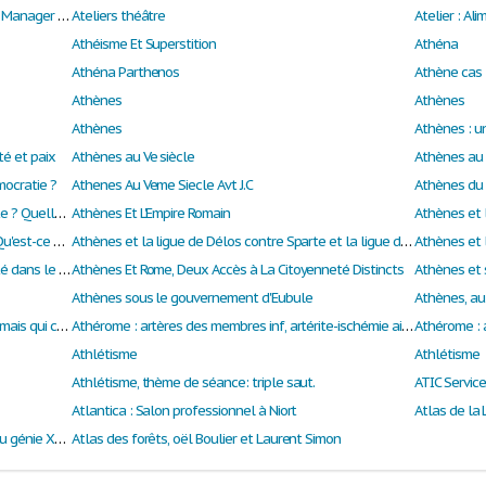
Ateliers Métiers Séquence 4 BTS Assistant de Manager CNED
Ateliers théâtre
Athéisme Et Superstition
Athéna
Athéna Parthenos
Athène cas
Athènes
Athènes
Athènes
Athènes : u
té et paix
Athènes au Ve siècle
Athènes au 
mocratie ?
Athenes Au Veme Siecle Avt J.C
Athènes est-elle une réelle démocratie directe ? Quelles sont ses forces et ses limites alors ?
Athènes Et L'Empire Romain
Athènes et 
Athènes et la Grèce dans le monde Antique: Qu'est-ce qu'une cité?
Athènes et la ligue de Délos contre Sparte et la ligue du Péloponnèse
Athènes et 
Athènes et Rome : l’invention de la citoyenneté dans le monde antique
Athènes Et Rome, Deux Accès à La Citoyenneté Distincts
Athènes et s
Athènes sous le gouvernement d'Eubule
Athènes, une démocratie directe et égalitaire mais qui connait des limites
Athérome : artères des membres inf, artérite-ischémie aigue
Athlétisme
Athlétisme
Athlétisme, thème de séance: triple saut.
ATIC Service
Atlantica : Salon professionnel à Niort
Atlas de la 
Atlas de masse, Bibliothèque de l'inspection du génie XVIIe
Atlas des forêts, oël Boulier et Laurent Simon