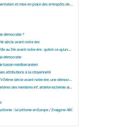
Atelier : Alimentation et mise en place des entrepôts de données décisionnels
ne démocratie ?
Ve siècle avant notre ère
Athènes du VIe au IVe avant notre ère : qu'est-ce qu'une cité grecque ?
la démocratie
le bassin méditerranéen
es attributions à la citoyenneté
Athènes, au V-IVéme siècle avant notre ère, une démocratie ?
Athérome : artères des membres inf, artérite-ischémie aigue
s
Lettonie : la Lettonie en Europe / Zvaigzne ABC