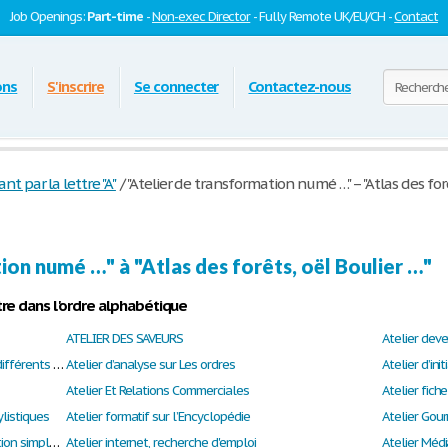
Job Openings:
Part-time
-
Non-exec Director
- Fully Remote UK/EU/CH -
Contact
ons
S'inscrire
Se connecter
Contactez-nous
par la lettre "A"
/
"Atelier de transformation numé …" – "Atlas des forê
ion numé …" à "Atlas des forêts, oël Boulier …"
re dans l'ordre alphabétique
ATELIER DES SAVEURS
Atelier deve
Atelier du regard et de l’écoute, analyser les différents éléments d’un spectacle.
Atelier d’analyse sur Les ordres
Atelier Et Relations Commerciales
Atelier fich
ylistiques
Atelier formatif sur l’Encyclopédie
Atelier Gou
Atelier Informatique: Création d'une présentation simple en utilisant l'option Nouvelle présentation
Atelier internet, recherche d'emploi