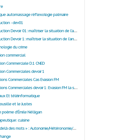
re
tique automassage réflexologie palmaire
uction - dev01
Atelier Production Devoir 01: maîtriser la situation de l’annonceur sur son marché
Atelier Production Devoir 1: maîtriser la situation de l’annonceur sur son marché
hologie du crime
tion commercial
ation Commerciale D.1 CNED
tion Commerciales devoir 1
ations Commerciales Cas Evasion FM
Atelier Relations Commerciales devoir 1: Evasion FM la station radio
eaux Et téléinformatique
Bousille et le Justes
le poème d'Émile Nélligan
apeutique: cuisine
Atelier « Au-delà des mots » : Autonomie/Hétéronomie/Dépendance
échange