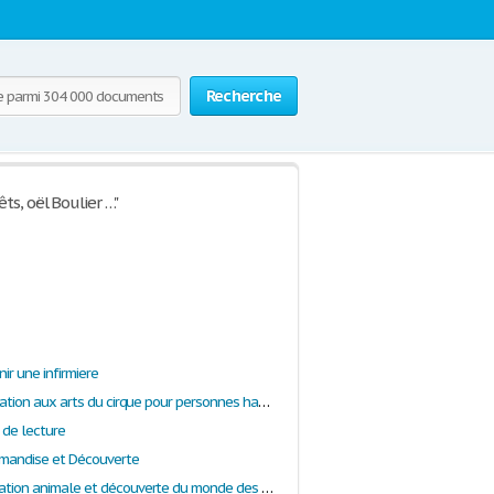
Recherche
ts, oël Boulier …"
nir une infirmiere
Atelier d’initiation aux arts du cirque pour personnes handicapées
e de lecture
rmandise et Découverte
Atelier Médiation animale et découverte du monde des vivants