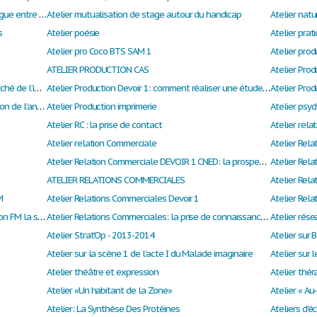
Atelier métier: Résoudre un malentendu Dialogue entre M. Yakafokon et son assistante
Atelier mutualisation de stage autour du handicap
Atelier natu
s
Atelier poésie
Atelier pra
Atelier pro Coco BTS SAM 1
Atelier prod
ATELIER PRODUCTION CAS
Atelier Production Devoir 1 1ère Année: le marché de l’imprimerie en France et son évolution
Atelier Production Devoir 1: comment réaliser une étude documentaire?
Atelier Production Devoir 1: maîtriser la situation de l’annonceur sur son marché
Atelier Production imprimerie
Atelier psyc
Atelier RC : la prise de contact
Atelier rela
Atelier relation Commerciale
Atelier Rel
Atelier Relation Commerciale DEVOIR 1 CNED: la prospection
Atelier Rela
ATELIER RELATIONS COMMERCIALES
Atelier Rel
M
Atelier Relations Commerciales Devoir 1
Atelier Relations Commerciales devoir 1: Evasion FM la station radio
Atelier Relations Commerciales: la prise de connaissance de l’annonceur
Atelier rés
Atelier Strat'Op - 2013-2014
Atelier sur 
Atelier sur la scène 1 de l’acte I du Malade imaginaire
Atelier sur 
Atelier théâtre et expression
Atelier thér
Atelier «Un habitant de la Zone»
Atelier: La Synthèse Des Protéines
Ateliers d'