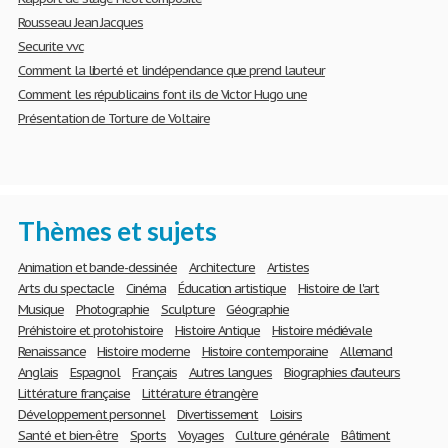
Rousseau Jean Jacques
Securite vvc
Comment la liberté et lindépendance que prend lauteur
Comment les républicains font ils de Victor Hugo une
Présentation de Torture de Voltaire
Thèmes et sujets
Animation et bande-dessinée
Architecture
Artistes
Arts du spectacle
Cinéma
Éducation artistique
Histoire de l'art
Musique
Photographie
Sculpture
Géographie
Préhistoire et protohistoire
Histoire Antique
Histoire médiévale
Renaissance
Histoire moderne
Histoire contemporaine
Allemand
Anglais
Espagnol
Français
Autres langues
Biographies d'auteurs
Littérature française
Littérature étrangère
Développement personnel
Divertissement
Loisirs
Santé et bien-être
Sports
Voyages
Culture générale
Bâtiment