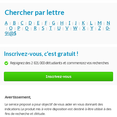
Chercher par lettre
A
B
C
D
E
F
G
H
I
J
K
L
M
N
|
|
|
|
|
|
|
|
|
|
|
|
|
O
P
Q
R
S
T
U
V
W
X
Y
Z
0-
|
|
|
|
|
|
|
|
|
|
|
|
|
9!@$
Inscrivez-vous, c'est gratuit !
Rejoignez des 2 821 000 d'étudiants et commencez vos recherches
Inscrivez-vous
Avertissement,
Le service proposé a pour objectif de vous aider en vous donnant des
indications. Le produit mis à votre disposition est destiné à être utilisé à des
fins de recherche et d'étude.