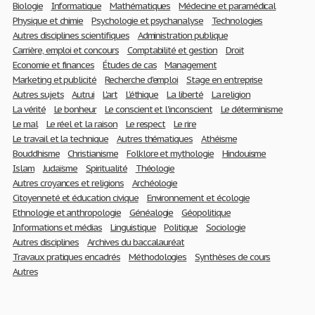
Biologie
Informatique
Mathématiques
Médecine et paramédical
Physique et chimie
Psychologie et psychanalyse
Technologies
Autres disciplines scientifiques
Administration publique
Carrière, emploi et concours
Comptabilité et gestion
Droit
Economie et finances
Études de cas
Management
Marketing et publicité
Recherche d'emploi
Stage en entreprise
Autres sujets
Autrui
L'art
L'éthique
La liberté
La religion
La vérité
Le bonheur
Le conscient et l'inconscient
Le déterminisme
Le mal
Le réel et la raison
Le respect
Le rire
Le travail et la technique
Autres thématiques
Athéisme
Bouddhisme
Christianisme
Folklore et mythologie
Hindouisme
Islam
Judaïsme
Spiritualité
Théologie
Autres croyances et religions
Archéologie
Citoyenneté et éducation civique
Environnement et écologie
Ethnologie et anthropologie
Généalogie
Géopolitique
Informations et médias
Linguistique
Politique
Sociologie
Autres disciplines
Archives du baccalauréat
Travaux pratiques encadrés
Méthodologies
Synthèses de cours
Autres