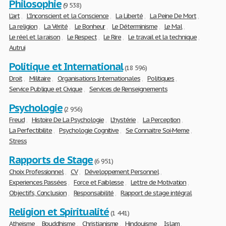
Philosophie
(9 538)
L'art
,
L'Inconscient et la Conscience
,
La Liberté
,
La Peine De Mort
,
La religion
,
La Vérité
,
Le Bonheur
,
Le Déterminisme
,
Le Mal
,
Le réel et la raison
,
Le Respect
,
Le Rire
,
Le travail et la technique
,
Autrui
Politique et International
(18 596)
Droit
,
Militaire
,
Organisations Internationales
,
Politiques
,
Service Publique et Civique
,
Services de Renseignements
Psychologie
(2 956)
Freud
,
Histoire De La Psychologie
,
L'hystérie
,
La Perception
,
La Perfectibilite
,
Psychologie Cognitive
,
Se Connaitre Soi-Meme
,
Stress
Rapports de Stage
(6 951)
Choix Professionnel
,
CV
,
Développement Personnel
,
Experiences Passées
,
Force et Faiblesse
,
Lettre de Motivation
,
Objectifs, Conclusion
,
Responsabilité
,
Rapport de stage intégral
Religion et Spiritualité
(1 441)
Atheisme
,
Bouddhisme
,
Christianisme
,
Hindouisme
,
Islam
,