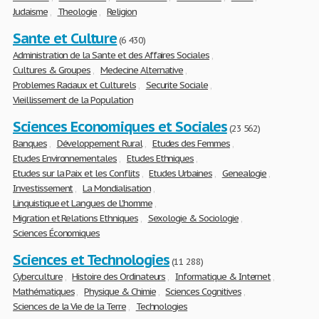
Judaisme
,
Theologie
,
Religion
Sante et Culture
(6 430)
Administration de la Sante et des Affaires Sociales
,
Cultures & Groupes
,
Medecine Alternative
,
Problemes Raciaux et Culturels
,
Securite Sociale
,
Vieillissement de la Population
Sciences Economiques et Sociales
(23 562)
Banques
,
Développement Rural
,
Etudes des Femmes
,
Etudes Environnementales
,
Etudes Ethniques
,
Etudes sur la Paix et les Conflits
,
Etudes Urbaines
,
Genealogie
,
Investissement
,
La Mondialisation
,
Linquistique et Langues de L'homme
,
Migration et Relations Ethniques
,
Sexologie & Sociologie
,
Sciences Économiques
Sciences et Technologies
(11 288)
Cyberculture
,
Histoire des Ordinateurs
,
Informatique & Internet
,
Mathématiques
,
Physique & Chimie
,
Sciences Cognitives
,
Sciences de la Vie de la Terre
,
Technologies