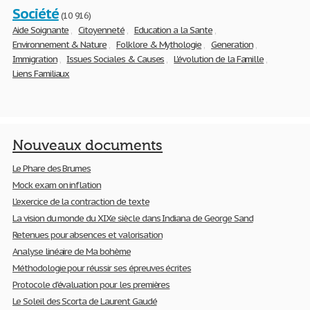
Société
(10 916)
Aide Soignante
,
Citoyenneté
,
Education a la Sante
,
Environnement & Nature
,
Folklore & Mythologie
,
Generation
,
Immigration
,
Issues Sociales & Causes
,
L'évolution de la Famille
,
Liens Familiaux
Nouveaux documents
Le Phare des Brumes
Mock exam on inflation
L'exercice de la contraction de texte
La vision du monde du XIXe siècle dans Indiana de George Sand
Retenues pour absences et valorisation
Analyse linéaire de Ma bohème
Méthodologie pour réussir ses épreuves écrites
Protocole d'évaluation pour les premières
Le Soleil des Scorta de Laurent Gaudé