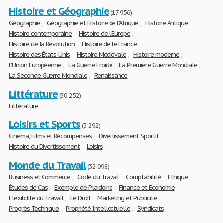
Histoire et Géographie
(17 956)
Géographie
,
Géographie et Histoire de L'Afrique
,
Histoire Antique
,
Histoire contemporaine
,
Histoire de l'Europe
,
Histoire de la Révolution
,
Histoire de le France
,
Histoire des États-Unis
,
Histoire Médiévale
,
Histoire moderne
,
L'Union Européenne
,
La Guerre Froide
,
La Premiere Guerre Mondiale
,
La Seconde Guerre Mondiale
,
Renaissance
Littérature
(30 252)
Littérature
Loisirs et Sports
(3 292)
Cinema, Films et Récompenses
,
Divertissement Sportif
,
Histoire du Divertissement
,
Loisirs
Monde du Travail
(32 098)
Business et Commerce
,
Code du Travail
,
Comptabilité
,
Ethique
,
Études de Cas
,
Exemple de Plaidoirie
,
Finance et Economie
,
Flexibilite du Travail
,
Le Droit
,
Marketing et Publicite
,
Progrès Technique
,
Propriété Intellectuelle
,
Syndicats