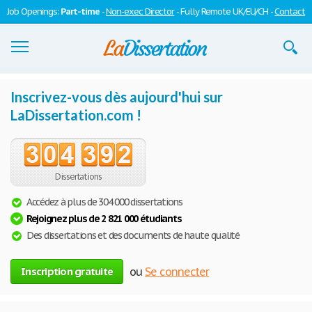
Job Openings:
Part-time
-
Non-exec Director
- Fully Remote UK/EU/CH -
Contact
Dissertations
Inscrivez-vous dès aujourd'hui sur
LaDissertation.com !
S'inscrire
Se connecter
0
4
3
9
2
.
Contactez-nous
Dissertations
Accédez à plus de 304 000 dissertations
Rejoignez plus de 2 821 000 étudiants
Des dissertations et des documents de haute qualité
Inscription gratuite
ou
Se connecter