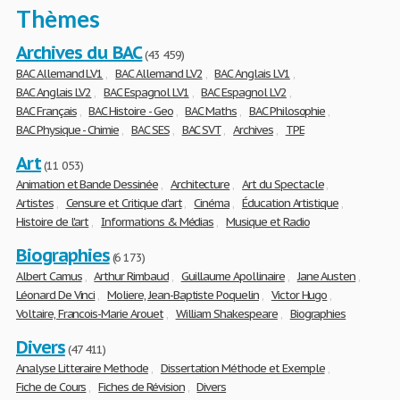
Thèmes
Archives du BAC
(43 459)
BAC Allemand LV1
,
BAC Allemand LV2
,
BAC Anglais LV1
,
BAC Anglais LV2
,
BAC Espagnol LV1
,
BAC Espagnol LV2
,
BAC Français
,
BAC Histoire - Geo
,
BAC Maths
,
BAC Philosophie
,
BAC Physique - Chimie
,
BAC SES
,
BAC SVT
,
Archives
,
TPE
Art
(11 053)
Animation et Bande Dessinée
,
Architecture
,
Art du Spectacle
,
Artistes
,
Censure et Critique d'art
,
Cinéma
,
Éducation Artistique
,
Histoire de l'art
,
Informations & Médias
,
Musique et Radio
Biographies
(6 173)
Albert Camus
,
Arthur Rimbaud
,
Guillaume Apollinaire
,
Jane Austen
,
Léonard De Vinci
,
Moliere, Jean-Baptiste Poquelin
,
Victor Hugo
,
Voltaire, Francois-Marie Arouet
,
William Shakespeare
,
Biographies
Divers
(47 411)
Analyse Litteraire Methode
,
Dissertation Méthode et Exemple
,
Fiche de Cours
,
Fiches de Révision
,
Divers