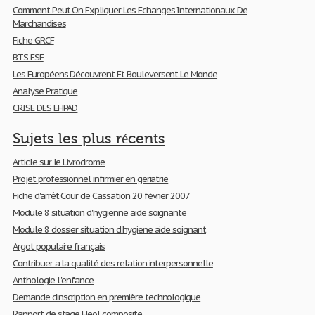
Comment Peut On Expliquer Les Echanges Internationaux De
Marchandises
Fiche GRCF
BTS ESF
Les Européens Découvrent Et Bouleversent Le Monde
Analyse Pratique
CRISE DES EHPAD
Sujets les plus récents
Article sur le Livrodrome
Projet professionnel infirmier en geriatrie
Fiche d'arrêt Cour de Cassation 20 février 2007
Module 8 situation d'hygienne aide soignante
Module 8 dossier situation d'hygiene aide soignant
Argot populaire français
Contribuer a la qualité des relation interpersonnelle
Anthologie l 'enfance
Demande dinscription en première technologique
Rapport de stage Heol composite