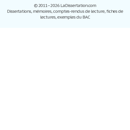
© 2011–2026 LaDissertation.com
Dissertations, mémoires, comptes-rendus de lecture, fiches de
lectures, exemples du BAC
Dissertations
S'inscrire
Se connecter
Foire aux questions
Contactez-nous
Plan du site
Politique de confidentialité
Conditions d'utilisation