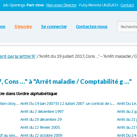
Job Openings:
Part-time
-
Non-exec Director
- Fully Remote UK/EU/CH -
Contact
ons
S'inscrire
Se connecter
Contactez-nous
par la lettre "A"
/
"Arrêt du 19 juillet 2017, Cons …" – "Arrêt maladie / 
7, Cons …" à "Arrêt maladie / Comptabilité g …"
re dans l'ordre alphabétique
Arrêt du 19 juillet 2017, Conseil d'Etat, Association citoyenne pour Occitanie pays catalan
Arrêt Du 19 Juin 2007 Et 12 Juillet 2007: un contrat de courtage matrimonial
Arrêt Du 1é 
Arrêt du 2 décembre 1997
Arrêt du 2 ju
Arrêt du 20 décembre 29
Arrêt du 22 février 2005.
Arrêt du 22 mars 2006 de la CA d'Orléans relatif au sexe neutre
Arret du 22 octobre 2009
Arrêt Du 24 