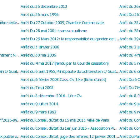
Arrêt du 26 décembre 2012
Arrêt du 26
Arrêt du 26 mars 1996
Arrêt Du 26
Arrêt du 27 mars 1991 rendu par la 3ème chambre civile de la Cour de cassation traite du manquement à la bonne foi qui serait constitué par la réticence dolosive d'un acquéreur au stade de la formation du contrat.
Arrêt Du 27 Octobre 2009, Chambre Commerciale
Arrêt du 28 
Arrêt Du 28 mai 2001: transsexualisme
Arrêt du 28
Arrêt Du 29 Mars 2012: la responsabilité du gardien de la chose
Arrêt du 29
Arrêt du 3 janvier 2006
Arrêt du 3 j
Arrêt du 3 juin 1999: Colim NV contre Bigg's Continent Noord NV
Arrêt du 30 mai 2006
Arrêt du 4 f
Arrêt du 4 mai 2017 (rendu par la Cour de cassation)
Arrêt du 5 
Arrêt du 6 avril 1955, principauté du Lichtenstein c/ Guatemala
Arrêt du 6 avril 1955, Principauté du Lichtenstein c/ Guatemala
Arrêt du 6 
Arrêt du 6 février 2008 Cass. Civ, 1ère (fiche d'arrêt)
Arrêt du 7 mai 2008
Arrêt Du 7 M
Arrêt du 8 décembre 2016 - 1ère Civ.
Arrêt du 9 Juillet 2014.
Arrêt du 9 mars 1993
Arrêt du 9 
Arrêt du conseil constitutionnel, 7 août 2025, n°2025-891 DC, Loi « Duplomb »
Arrêt du Conseil d’État du 15 mai 2013, Ville de Paris
Arrêt du Con
Arrêt du Conseil d’Etat du 1er juin 2015 « Association Promouvoir »
Arrêt du conseil d’Etat statuant au contentieux publié au recueil Lebon, lu en Assemblée le 27 octobre 1995
Arrêt du Conseil d’Etat, juge des référés, 12 janvier 2001, n°229039
Arrêt Du Pa