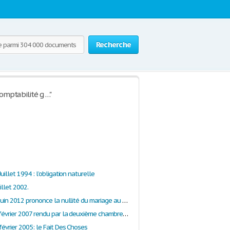
Recherche
Comptabilité g …"
Juillet 1994 : l’obligation naturelle
illet 2002.
Arrêt du 21 juin 2012 prononce la nullité du mariage au terme de l’article 161 du Code Civil
Arrêt du 22 février 2007 rendu par la deuxième chambre civile de la cour de cassation.
février 2005: le Fait Des Choses