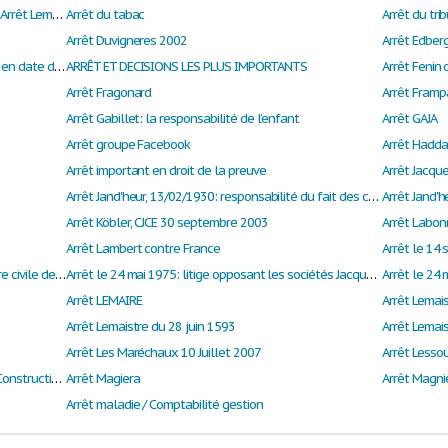
Arrêt du Parlement de Paris, 28 juin 1593 dit « Arrêt Lemaître ».
Arrêt du tabac
Arrêt Duvigneres 2002
Arrêt Edber
Arrêt en Cour de Cassation, chambre 1er civile en date du 25 février 2016
ARRÊT ET DECISIONS LES PLUS IMPORTANTS
Arrêt Fenin 
Arrêt Fragonard
Arrêt Framp
Arrêt Gabillet: la responsabilité de l’enfant
Arrêt GAJA
Arrêt groupe Facebook
Arrêt Hadda
Arrêt important en droit de la preuve
Arrêt Jacqu
Arrêt Jand'heur, 13/02/1930: responsabilité du fait des choses
Arrêt Köbler, CJCE 30 septembre 2003
Arrêt Labon
Arrêt Lambert contre France
Arrêt le 14
Arrêt le 15 mai 1990 rendu par la 1ère chambre civile de la cour de cassation sur le retrait de l'autorité.
Arrêt le 24 mai 1975: litige opposant les sociétés Jacques Vabres et Weigel et l’administration des douanes
Arrêt LEMAIRE
Arrêt Lemais
Arrêt Lemaistre du 28 juin 1593
Arrêt Les Maréchaux 10 Juillet 2007
Arrêt Lessou
Arrêt M'BANDAMA KOUAME C/ Ministère de La Construction et de L'urbanisme
Arrêt Magiera
Arrêt Magni
Arrêt maladie / Comptabilité gestion