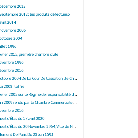
 décembre 2012
 Septembre 2012: les produits défectueux
avril 2014
 novembre 2006
 octobre 2004
uillet 1996
évrier 2015, première chambre civile
novembre 1996
décembre 2016
Arrêt Du 6 Octobre 2004 De La Cour De Cassation, 3e Chambre Civile: La garantie des vices cachés
ai 2008: l'offre
Arrêt du 8 février 2005 sur le Régime de responsabilité des parents du fait de leur enfant mineur.
Arrêt du 9 juin 2009 rendu par la Chambre Commerciale de la Cour de Cassation: la cause d'un contrat
novembre 2016
seil d’État du 17 avril 2020
Arrêt du Conseil d’État du 20 Novembre 1964, Ville de Nanterre requête 57435
rlement De Paris Du 28 Juin 1593