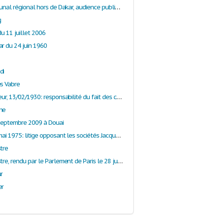
Arrêt du tribunal régional hors de Dakar, audience publique ordinaire du 4 mars 2008
g
du 11 juillet 2006
ar du 24 juin 1960
di
es Vabre
Arrêt Jand'heur, 13/02/1930: responsabilité du fait des choses
ne
 septembre 2009 à Douai
Arrêt le 24 mai 1975: litige opposant les sociétés Jacques Vabres et Weigel et l’administration des douanes
tre
Arrêt Lemaistre, rendu par le Parlement de Paris le 28 juin 1593
r
er