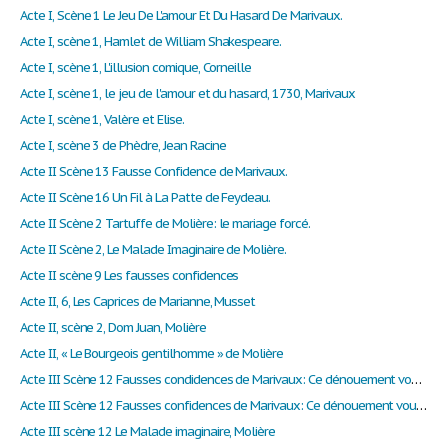
Acte I, Scène 1 Le Jeu De L'amour Et Du Hasard De Marivaux.
Acte I, scène 1, Hamlet de William Shakespeare.
Acte I, scène 1, L'illusion comique, Corneille
Acte I, scène 1, le jeu de l'amour et du hasard, 1730, Marivaux
Acte I, scène 1, Valère et Elise.
Acte I, scène 3 de Phèdre, Jean Racine
Acte II Scène 13 Fausse Confidence de Marivaux.
Acte II Scène 16 Un Fil à La Patte de Feydeau.
Acte II Scène 2 Tartuffe de Molière: le mariage forcé.
Acte II Scène 2, Le Malade Imaginaire de Molière.
Acte II scène 9 Les fausses confidences
Acte II, 6, Les Caprices de Marianne, Musset
Acte II, scène 2, Dom Juan, Molière
Acte II, « Le Bourgeois gentilhomme » de Molière
Acte III Scène 12 Fausses condidences de Marivaux: Ce dénouement vous paraît-il digne d’une comédie ?
Acte III Scène 12 Fausses confidences de Marivaux: Ce dénouement vous paraît-il digne d’une comédie ?
Acte III scène 12 Le Malade imaginaire, Molière