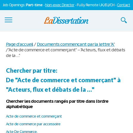
Job Openings:
Part-time
-
Non-exec Director
- Fully Remote UK/EU/CH -
Contact
Dissertations
Page d'accueil
/
Documents commençant par la lettre "A"
/
"Acte de commerce et commerçant" – "Acteurs, flux et débats
S'inscrire
de la …"
Se connecter
Chercher par titre:
Contactez-nous
De "Acte de commerce et commerçant" à
"Acteurs, flux et débats de la …"
Chercher les documents rangés par titre dans l'ordre
alphabétique
Acte de commerce et commerçant
Acte de commerce par accessoire
Acte De Commerce.