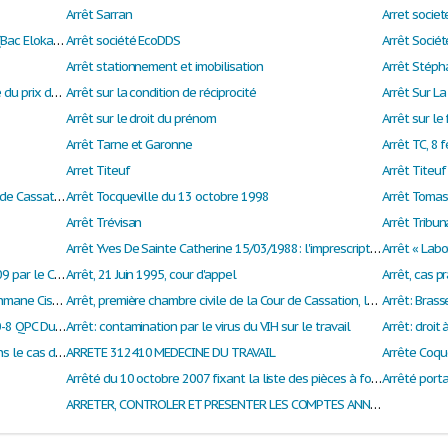
Arrêt Sarran
Arret societ
Arrêt Société commerciale de l’Ouest africain (Bac Eloka) - Droit administratif
Arrêt société EcoDDS
Arrêt stationnement et imobilisation
Arrêt Stéph
Arrêt sur l'abus du droit de fixation unilatérale du prix dans le cadre d'un contrat d'approvisionnement exclusif
Arrêt sur la condition de réciprocité
Arrêt Sur La
Arrêt sur le droit du prénom
Arrêt sur le
Arrêt Tarne et Garonne
Arrêt TC, 8 
Arret Titeuf
Arrêt Titeuf
Arrêt Titeuf première chambre civil de la Cour de Cassation en date du 15 février 2012
Arrêt Tocqueville du 13 octobre 1998
Arrêt Tomas
Arrêt Trévisan
Arrêt Yves De Sainte Catherine 15/03/1988: l'imprescriptibilité du nom
Arrêt «Mme Perreux » rendu le 30 octobre 2009 par le Conseil d'État
Arrêt, 21 Juin 1995, cour d'appel
Arrêt, cas p
Arrêt, Cour Surpême, 16 février 1974, Abdourahmane Cissé, Annales Africaines, 1974, p.98
Arrêt, première chambre civile de la Cour de Cassation, le 15 novembre 2017.
Arrêt: Bras
Arrêt: Conseil Constitutionnel, décision n°2010-8 QPC Du 18 Juin 2010 - Epoux L (faute Inexcusable De L'employeur)
Arrêt: contamination par le virus du VIH sur le travail
Arrêt: droit 
Arrêt: quelles sont les conditions requises dans le cas de la délégation de l’autorité parentale entre personnes de même sexe de sorte que l’intérêt personnel de l’enfant prime ?
ARRETE 312410 MEDECINE DU TRAVAIL
Arrête Coqu
Arrêté du 10 octobre 2007 fixant la liste des pièces à fournir à l'appui d'une demande d'autorisation de travail
ARRETER, CONTROLER ET PRESENTER LES COMPTES ANNUELS - DEVOIR 3