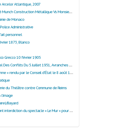
e Arcelor Atlantique, 2007
Arrêt Société Munch Construction Métallique Vs Monsieur X
anie de Monaco
 Police Administrative
 fait personnel
février 1873, Blanco
co Grecco 10 février 1905
Arrêt Tribunal Des Conflits Du 5 Juillet 1951, Avranches Et Desmarets
Arrêt « Labonne » rendu par le Conseil d'État le 8 août 1919
ratique
serie du Théâtre contre Commune de Reims
à l'image
erel/Bayard
Arrêté portant interdiction du spectacle « Le Mur » pour des raisons tenant à la protection de l’ordre public.