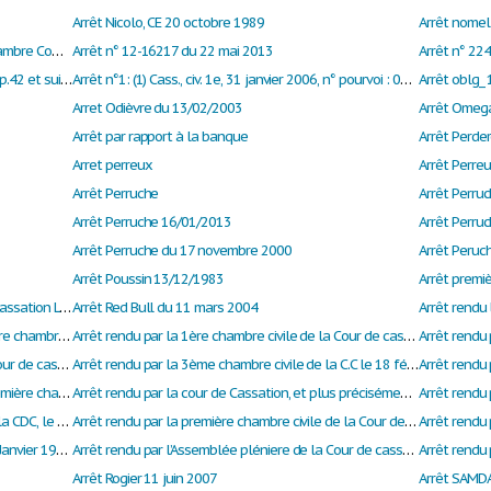
Arrêt Nicolo, CE 20 octobre 1989
Arrêt nomel
Arrêt n¤14-12391 de la Cour de Cassation Chambre Commerciale
Arrêt n° 12-16217 du 22 mai 2013
Arrêt n°131 du 28 mars 1975, RID 1976, I et II p.42 et suivants
Arrêt n°1: (1) Cass., civ. 1e, 31 janvier 2006, n° pourvoi : 02-19398
Arrêt oblg_
Arret Odièvre du 13/02/2003
Arrêt Omeg
Arrêt par rapport à la banque
Arrêt Perde
Arret perreux
Arrêt Perreu
Arrêt Perruche
Arrêt Perru
Arrêt Perruche 16/01/2013
Arrêt Perru
Arrêt Perruche du 17 novembre 2000
Arrêt Peruc
Arrêt Poussin 13/12/1983
Arrêt premi
Arrêt Première Chambre Civile De La Cour De Cassation Le 4 Novembre 2011
Arrêt Red Bull du 11 mars 2004
Arrêt rendu le 4 décembre 2013 par la première chambre civile de la Cour de cassation relatif au principe de prohibition d’un mariage.
Arrêt rendu par la 1ère chambre civile de la Cour de cassation du 25 avril 2007
Arrêt rendu par la 1ère chambre civile de la Cour de cassation le 28 janvier 2015
Arrêt rendu par la 3ème chambre civile de la C.C le 18 février 2015
Arrêt rendu par la Cour de cassation en sa première chambre civil, le 3 mai 2000.
Arrêt rendu par la cour de Cassation, et plus précisément par l’assemblée plénière, le 11 décembre 1992.
Arrêt rendu par la première chambre civile de la CDC, le 17 décembre 2015
Arrêt rendu par la première chambre civile de la Cour de cassation le 6 février 2008 à propos de l’établissement d’un acte d’enfant sans vie
Arrêt rendu par le Conseil Constitutionnel, 23 Janvier 1987, Conseil De La Concurrence
Arrêt rendu par l’Assemblée pléniere de la Cour de cassation du 29 juin 2001
Arrêt Rogier 11 juin 2007
Arrêt SAMDA