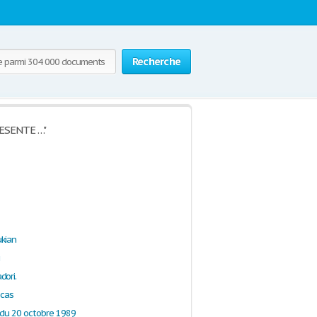
Recherche
RESENTE …"
kian
i
dori.
 cas
o du 20 octobre 1989