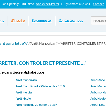
Job Openings:
Part-time
-
Non-exec Director
- Fully Remote UK/EU/CH -
Contact
ons
S'inscrire
Se connecter
Contactez-nous
par la lettre "A"
/
"Arrêt Manoukian" – "ARRETER, CONTROLER ET P
"ARRETER, CONTROLER ET PRESENTE …"
re dans l'ordre alphabétique
Arrêt Manoukian
Arrêt Manou
Arrêt Marc Robert - 30 décembre 2010
Arrêt Martin
Arrêt Mercier
Arrêt monda
Arrêt Nicolo
Arrêt Nicolo
Arrêt nicolo du 20 octobre 1989
Arrêt nicol