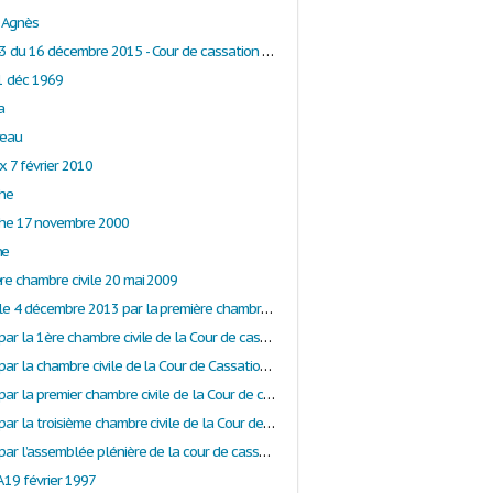
 Agnès
Arrêt n° 2243 du 16 décembre 2015 - Cour de cassation - Chambre sociale
 1 déc 1969
a
reau
x 7 février 2010
che
che 17 novembre 2000
he
ère chambre civile 20 mai 2009
Arrêt rendu le 4 décembre 2013 par la première chambre civile de la Cour de cassation relatif au principe de prohibition d’un mariage.
Arrêt rendu par la 1ère chambre civile de la Cour de cassation le 25 février 2016
Arrêt rendu par la chambre civile de la Cour de Cassation le 2 décembre 1997 relatif à la nullité du mariage
Arrêt rendu par la premier chambre civile de la Cour de cassation en date du 29 octobre 2014: Campinoise et Ferrand Company
Arrêt rendu par la troisième chambre civile de la Cour de cassation en date du 28 novembre 2019
Arrêt rendu par l’assemblée plénière de la cour de cassation le 31 mai 1991
 19 février 1997