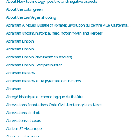
About New technology : positive and negative aspects
About the color green
About the Las Vegas shooting
Abraham A. Moles, Elisabeth Rohmer, L’évolution du centre ville, Castermann,1978.
Abraham lincolm, historical hero, notion "Myth and Heroes"
Abraham Lincoln
Abraham Lincoln
Abraham Lincoln (document en anglais).
Abraham Lincoln : Vampire hunter
Abraham Maslow
Abraham Maslow et la pyramide des besoins
Abraham.
Abrégé historique et chronologique du théâtre
Abréviations Annotations Code Civil - Lextenso/Lexis Nexis.
Abréviations de droit
Abréviations et cours
Abribus SI Mécanique
Abricots valaisanne