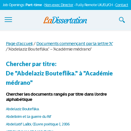
Job Openings:
Part-time
-
Non-exec Director
- Fully Remote UK/EU/CH -
Contact
Dissertations
Page d'accueil
/
Documents commençant par la lettre "A"
/
"Abdelaziz Bouteflika." – "Académie médrano"
S'inscrire
Se connecter
Chercher par titre:
De "Abdelaziz Bouteflika." à "Académie
Contactez-nous
médrano"
Chercher les documents rangés par titre dans l'ordre
alphabétique
Abdelaziz Bouteflika.
Abdelkrim et la guerre du Rif
Abdellatif Laâbi, Œuvre poétique I, 2006