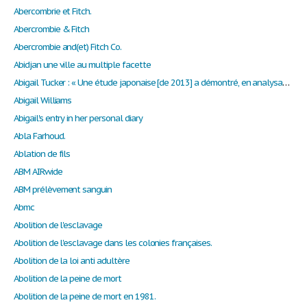
Abercombrie et Fitch.
Abercrombie & Fitch
Abercrombie and(et) Fitch Co.
Abidjan une ville au multiple facette
Abigail Tucker : « Une étude japonaise [de 2013] a démontré, en analysant les mouvements d'oreilles des félins (...), que ces derniers reconnaissent la voix de leur maître, mais choisissent tout simplement de ne pas répondre quand on les appelle.
Abigail Williams
Abigail's entry in her personal diary
Abla Farhoud.
Ablation de fils
ABM AIRwide
ABM prélèvement sanguin
Abmc
Abolition de l'esclavage
Abolition de l'esclavage dans les colonies françaises.
Abolition de la loi anti adultère
Abolition de la peine de mort
Abolition de la peine de mort en 1981.