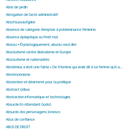
Abris de jardin
Abrogation de l'acte administratif
Abschlussaufgabe
Absence de catégorie d'emplois à prédominance féminine.
Absence épileptique ou Petit mal
Absolu • Étymologiquement, absolu veut dire
Absolutisme contre libéralisme en Europe
Absolutisme et nationalités
Abstémius a écrit une fable « De l’Homme qui avait dit à sa femme qu’il avait pondu un œuf ».
Abstencionismo
Abstention et désinteret pour la politique
Abstract Gribus
Abstraction informatique et technologies
Absurde En Attendant Godot.
Absurdo dos personagens Ionesco
Abus de confiance
ABUS DE DROIT