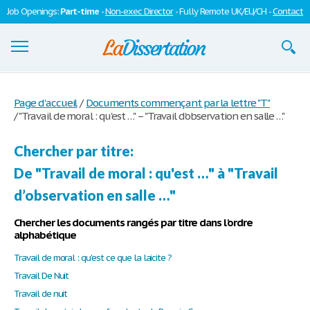
Job Openings:
Part-time
-
Non-exec Director
- Fully Remote UK/EU/CH -
Contact
Dissertations
Page d'accueil
/
Documents commençant par la lettre "T"
/
"Travail de moral : qu'est …" – "Travail d’observation en salle …"
S'inscrire
Se connecter
Chercher par titre:
De "Travail de moral : qu'est …" à "Travail
Contactez-nous
d’observation en salle …"
Chercher les documents rangés par titre dans l'ordre
alphabétique
Travail de moral : qu'est ce que la laicite ?
Travail De Nuit
Travail de nuit