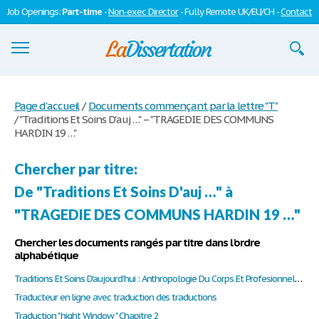
Job Openings:
Part-time
-
Non-exec Director
- Fully Remote UK/EU/CH -
Contact
Dissertations
Page d'accueil
/
Documents commençant par la lettre "T"
/
"Traditions Et Soins D'auj …" – "TRAGEDIE DES COMMUNS
S'inscrire
HARDIN 19 …"
Se connecter
Chercher par titre:
Contactez-nous
De "Traditions Et Soins D'auj …" à
"TRAGEDIE DES COMMUNS HARDIN 19 …"
Chercher les documents rangés par titre dans l'ordre
alphabétique
Traditions Et Soins D'aujourd'hui : Anthropologie Du Corps Et Profesionnels De Santé. LOUX Françoise
Traducteur en ligne avec traduction des traductions
Traduction " hight Window " Chapitre 2