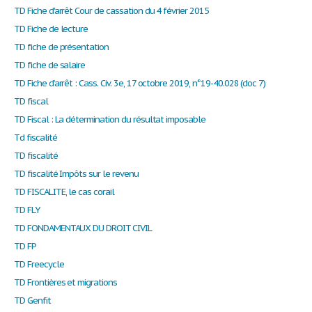
TD Fiche d'arrêt Cour de cassation du 4 février 2015
TD Fiche de lecture
TD fiche de présentation
TD fiche de salaire
TD Fiche d’arrêt : Cass. Civ. 3e, 17 octobre 2019, n°19-40.028 (doc 7)
TD fiscal
TD Fiscal : La détermination du résultat imposable
Td fiscalité
TD fiscalité
TD fiscalité Impôts sur le revenu
TD FISCALITE, le cas corail
TD FLY
TD FONDAMENTAUX DU DROIT CIVIL
TD FP
TD Freecycle
TD Frontières et migrations
TD Genfit