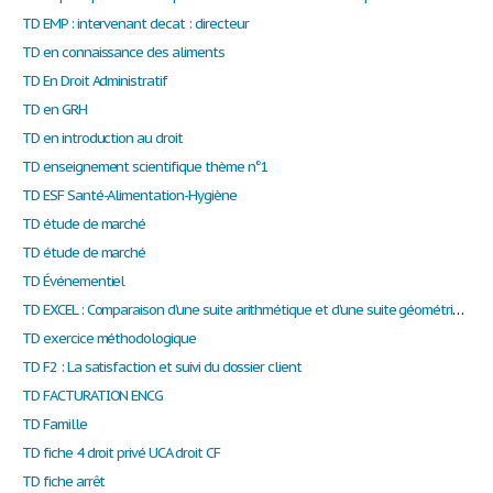
TD EMP : intervenant decat : directeur
TD en connaissance des aliments
TD En Droit Administratif
TD en GRH
TD en introduction au droit
TD enseignement scientifique thème n°1
TD ESF Santé-Alimentation-Hygiène
TD étude de marché
TD étude de marché
TD Événementiel
TD EXCEL : Comparaison d’une suite arithmétique et d’une suite géométrique.
TD exercice méthodologique
TD F2 : La satisfaction et suivi du dossier client
TD FACTURATION ENCG
TD Famille
TD fiche 4 droit privé UCA droit CF
TD fiche arrêt