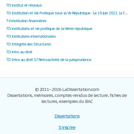
TD institut et réseaux
TD Institution et Vie Politique sous la Ve République : Le 19 Juin 2022, la fin du parlementarisme rationnalisé ?
Td institution financières
TD institutions et vie politique de la Vème république
TD institutions internationales
TD Intégrité des Structures
TD intro au droit
TD Intro au droit S7 Rétroactivité de la jurisprudence
© 2011–2026 LaDissertation.com
Dissertations, mémoires, comptes-rendus de lecture, fiches de
lectures, exemples du BAC
Dissertations
S'inscrire