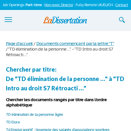
Job Openings:
Part-time
-
Non-exec Director
- Fully Remote UK/EU/CH -
Contact
Dissertations
Page d'accueil
/
Documents commençant par la lettre "T"
/
"TD élimination de la personne …" – "TD Intro au droit S7
S'inscrire
Rétroacti …"
Se connecter
Chercher par titre:
Contactez-nous
De "TD élimination de la personne …" à "TD
Intro au droit S7 Rétroacti …"
Chercher les documents rangés par titre dans l'ordre
alphabétique
TD élimination de la personne âgée
TD Elora
Td Emploi sportif : l’exemple des salariés d’associations sportives