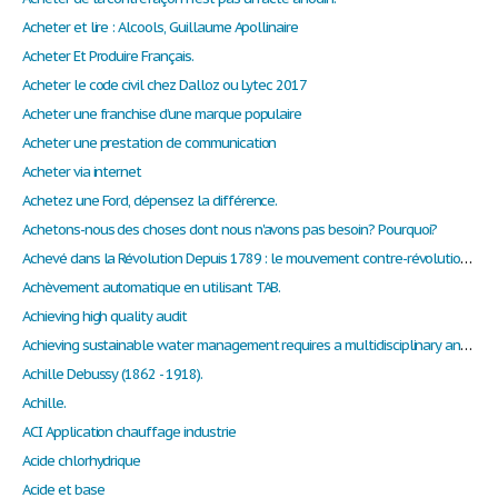
Acheter et lire : Alcools, Guillaume Apollinaire
Acheter Et Produire Français.
Acheter le code civil chez Dalloz ou Lytec 2017
Acheter une franchise d’une marque populaire
Acheter une prestation de communication
Acheter via internet
Achetez une Ford, dépensez la différence.
Achetons-nous des choses dont nous n'avons pas besoin? Pourquoi?
Achevé dans la Révolution Depuis 1789 : le mouvement contre-révolutionnaire des immigrants français
Achèvement automatique en utilisant TAB.
Achieving high quality audit
Achieving sustainable water management requires a multidisciplinary and holistic approach in which technical, environmental, economic, landscape aesthetic, societal and cultural issues are addressed. but what are these societal and cultural issues?
Achille Debussy (1862 - 1918).
Achille.
ACI Application chauffage industrie
Acide chlorhydrique
Acide et base