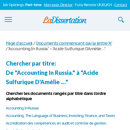
Job Openings:
Part-time
-
Non-exec Director
- Fully Remote UK/EU/CH -
Contact
Dissertations
Page d'accueil
/
Documents commençant par la lettre "A"
/
"Accounting In Russia." – "Acide Sulfurique D'Amélie …"
S'inscrire
Se connecter
Chercher par titre:
De "Accounting In Russia." à "Acide
Contactez-nous
Sulfurique D'Amélie …"
Chercher les documents rangés par titre dans l'ordre
alphabétique
Accounting In Russia.
Accounting: The Language of Business, Investing, Finance, and Taxes
Accréditation des compétences en audit et contrôle de gestion.