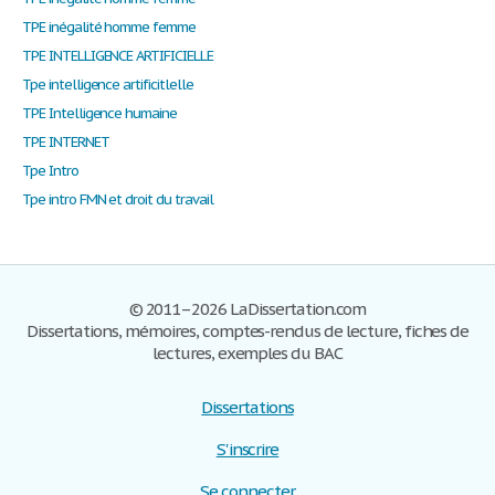
TPE inégalité homme femme
TPE INTELLIGENCE ARTIFICIELLE
Tpe intelligence artificitlelle
TPE Intelligence humaine
TPE INTERNET
Tpe Intro
Tpe intro FMN et droit du travail
© 2011–2026 LaDissertation.com
Dissertations, mémoires, comptes-rendus de lecture, fiches de
lectures, exemples du BAC
Dissertations
S'inscrire
Se connecter