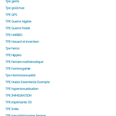
Tpe gerris
Tpe goût/vue
TPE GPS
TPE Guerre Algérie
TPE Guerre Froide
TPE HARIBO
TPE Hasard et invention
Tpe heros
TPE Hippies
TPE histoire mathématique
TPE hommogamie
Tpe Hommosexualité
TPE Huiles Essentielle Exemple
TPE hypersexualisation
TPE IMMIGRATION
TPE imprimante 3D.
TPE India
TPE inégalité homme femme