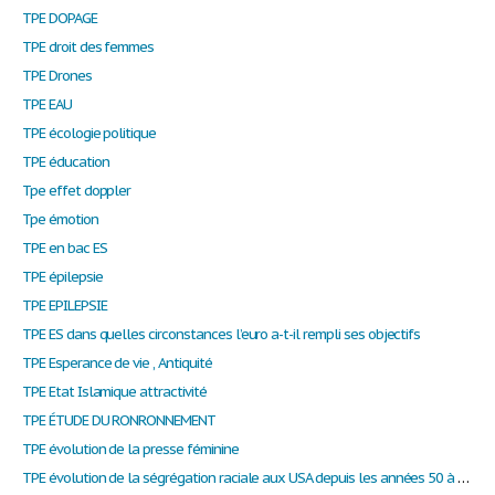
TPE DOPAGE
TPE droit des femmes
TPE Drones
TPE EAU
TPE écologie politique
TPE éducation
Tpe effet doppler
Tpe émotion
TPE en bac ES
TPE épilepsie
TPE EPILEPSIE
TPE ES dans quelles circonstances l’euro a-t-il rempli ses objectifs
TPE Esperance de vie , Antiquité
TPE Etat Islamique attractivité
TPE ÉTUDE DU RONRONNEMENT
TPE évolution de la presse féminine
TPE évolution de la ségrégation raciale aux USA depuis les années 50 à aujourd'hui