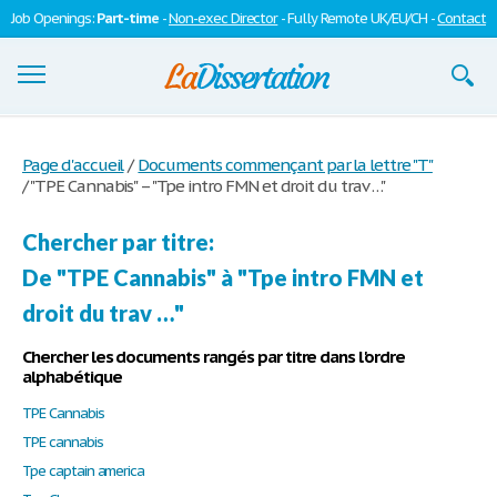
Job Openings:
Part-time
-
Non-exec Director
- Fully Remote UK/EU/CH -
Contact
Dissertations
Page d'accueil
/
Documents commençant par la lettre "T"
/
"TPE Cannabis" – "Tpe intro FMN et droit du trav …"
S'inscrire
Se connecter
Chercher par titre:
De "TPE Cannabis" à "Tpe intro FMN et
Contactez-nous
droit du trav …"
Chercher les documents rangés par titre dans l'ordre
alphabétique
TPE Cannabis
TPE cannabis
Tpe captain america