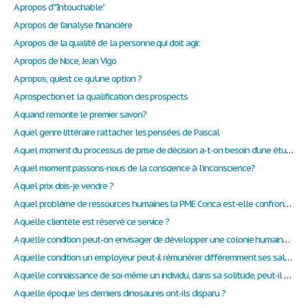
A propos d'"Intouchable"
A propos de l'analyse financière
A propos de la qualité de la personne qui doit agir.
A propos de Noce, Jean Vigo
A propos, qu'est ce qu'une option ?
A prospection et la qualification des prospects
A quand remonte le premier savon?
A quel genre littéraire rattacher les pensées de Pascal
A quel moment du processus de prise de décision a-t-on besoin d'une étude ? Comment les utiliser, quels objectifs leur assigner ?
A quel moment passons-nous de la conscience à l’inconscience?
A quel prix dois-je vendre ?
A quel problème de ressources humaines la PME Conca est-elle confrontée ?
A quelle clientèle est réservé ce service ?
A quelle condition peut-on envisager de développer une colonie humaine sur une autre planète ?
A quelle condition un employeur peut-il rémunérer différemment ses salariées ?
A quelle connaissance de soi-même un individu, dans sa solitude, peut-il accéder ?
A quelle époque les derniers dinosaures ont-ils disparu ?