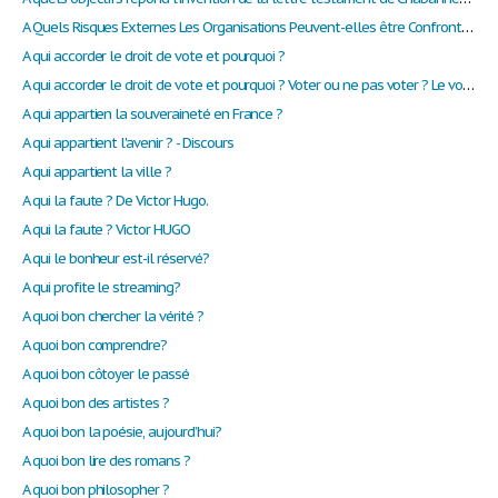
A Quels Risques Externes Les Organisations Peuvent-elles être Confrontées ?
A qui accorder le droit de vote et pourquoi ?
A qui accorder le droit de vote et pourquoi ? Voter ou ne pas voter ? Le vote doit-il être un devoir ?
A qui appartien la souveraineté en France ?
A qui appartient l'avenir ? - Discours
A qui appartient la ville ?
A qui la faute ? De Victor Hugo.
A qui la faute ? Victor HUGO
A qui le bonheur est-il réservé?
A qui profite le streaming?
A quoi bon chercher la vérité ?
A quoi bon comprendre?
A quoi bon côtoyer le passé
A quoi bon des artistes ?
A quoi bon la poésie, aujourd’hui?
A quoi bon lire des romans ?
A quoi bon philosopher ?