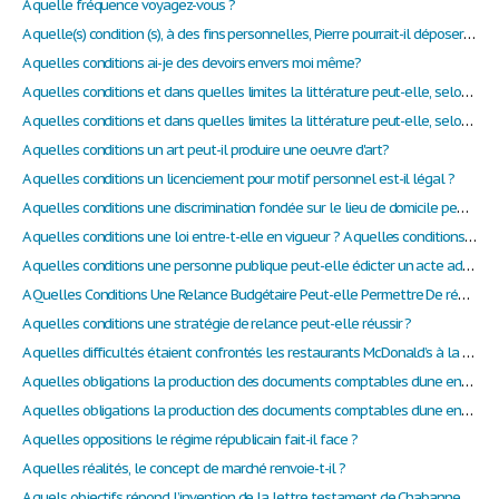
A quelle fréquence voyagez-vous ?
A quelle(s) condition (s), à des fins personnelles, Pierre pourrait-il déposer une demande à la Division des petites créances?
A quelles conditions ai-je des devoirs envers moi même?
A quelles conditions et dans quelles limites la littérature peut-elle, selon vous, présenter aux hommes le miroir de leur cruauté et de leur monstruosité ?
A quelles conditions et dans quelles limites la littérature peut-elle, selon vous, présenter auxhommes le miroir de leur cruauté et de leur monstruosité ?
A quelles conditions un art peut-il produire une oeuvre d'art?
A quelles conditions un licenciement pour motif personnel est-il légal ?
A quelles conditions une discrimination fondée sur le lieu de domicile peut-elle être compatible avec l’égalité des usagers devant le service public ?
A quelles conditions une loi entre-t-elle en vigueur ? A quelles conditions l'application de la loi nouvelle est-elle immédiate ?
A quelles conditions une personne publique peut-elle édicter un acte administratif unilatéral ?
A Quelles Conditions Une Relance Budgétaire Peut-elle Permettre De réduire Le Chômage ?
A quelles conditions une stratégie de relance peut-elle réussir ?
A quelles difficultés étaient confrontés les restaurants McDonald’s à la fin des années 1990 ?
A quelles obligations la production des documents comptables d’une entreprise répond-elle ?
A quelles obligations la production des documents comptables d’une entreprise répond-elle ?
A quelles oppositions le régime républicain fait-il face ?
A quelles réalités, le concept de marché renvoie-t-il ?
A quels objectifs répond l’invention de la lettre testament de Chabannes à Madame de Montpensier?