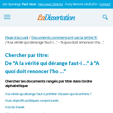
Job Openings:
Part-time
-
Non-exec Director
- Fully Remote UK/EU/CH -
Contact
Dissertations
Page d'accueil
/
Documents commençant par la lettre "A"
/
"A la vérité qui dérange faut-i …" – "A quoi doit renoncer l'ho …"
S'inscrire
Se connecter
Chercher par titre:
De "A la vérité qui dérange faut-i …" à "A
Contactez-nous
quoi doit renoncer l'ho …"
Chercher les documents rangés par titre dans l'ordre
alphabétique
A la vérité qui dérange faut-il préférer l'illusion qui réconforte ?
A Les objectifs politiques conjoncturels
A loi du travail