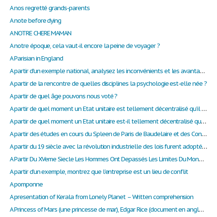
A nos regretté grands-parents
A note before dying
A NOTRE CHERE MAMAN
A notre époque, cela vaut-il encore la peine de voyager ?
A Parisian in England
A partir d'un exemple national, analysez les inconvénients et les avantages de la démocratie participative
A partir de la rencontre de quelles disciplines la psychologie est-elle née ?
A partir de quel âge pouvons nous voté ?
A partir de quel moment un Etat unitaire est tellement décentralisé qu’il devient fédéral ?
A partir de quel moment un Etat unitaire est-il tellement décentralisé qu’il devient fédéral ?
A partir des études en cours du Spleen de Paris de Baudelaire et des Contemplations de Victor Hugo, ainsi que de vos connaissances personnelles, commentez et analysez cette citation d’Arthur Rimbaud : « Le Poète se fait voyant par un long, immense e
A partir du 19 siècle avec la révolution industrielle des lois furent adoptés pour protéger les travailleurs salariés
A Partir Du XVeme Siecle Les Hommes Ont Depassés Les Limites Du Monde Et Du Savoir.
A partir d’un exemple, montrez que l’entreprise est un lieu de conflit
A pomponne
A presentation of Kerala from Lonely Planet – Written comprehension
A Princess of Mars (une princesse de mar), Edgar Rice (document en anglais).