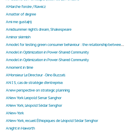
A Marche forcée / Rawicz
A matter of degree
A mi me gusta(n)
A midsummer night’s dream, Shakespeare
A minor skirmish
A model for testing green consumer behaviour : the relationship between green attitude and individual behaviour
A model in Optimization in Power-Shared Community
A model in Optimization in Power-Shared Community
A moment in time
A Monsieur Le Directeur - Dino Buzzati.
A N I S, cas de stratégie d'entreprise.
A new perspective on strategic planning
A New York Leopold Senar Sanghor
A New York, Léopold Sédar Senghor
A New-York
A New-York, recueil Éthiopiques de Léopold Sédar Senghor
A night in Haworth