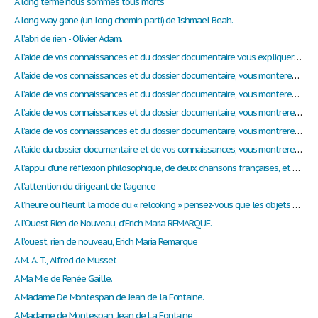
A long terme nous sommes tous morts
A long way gone (un long chemin parti) de Ishmael Beah.
A l’abri de rien - Olivier Adam.
A l’aide de vos connaissances et du dossier documentaire vous expliquerez le choix de localisation des firmes transnationales
A l’aide de vos connaissances et du dossier documentaire, vous monterez que la participation électorale est socialement différencié
A l’aide de vos connaissances et du dossier documentaire, vous monterez que l’approche en termes de classes sociales, pour rendre compte de la société française, peut être remise en cause.
A l’aide de vos connaissances et du dossier documentaire, vous montrerez les effets du contrôle social sur la déviance
A l’aide de vos connaissances et du dossier documentaire, vous montrerez les fondements et les risques des politiques protectionnistes
A l’aide du dossier documentaire et de vos connaissances, vous montrerez qu’il existe différents types de gouvernance pour diriger une entreprise
A l’appui d’une réflexion philosophique, de deux chansons françaises, et d’un extrait romanesque, les auteurs se demandent si l’ambition est favorable au rêve ?
A l’attention du dirigeant de l’agence
A l’heure où fleurit la mode du « relooking » pensez-vous que les objets vestimentaires et accessoires divers puissent être des vecteurs de réussite professionnelle et de bien-être social ?
A l’Ouest Rien de Nouveau, d’Erich Maria REMARQUE.
A l’ouest, rien de nouveau, Erich Maria Remarque
A M. A. T., Alfred de Musset
A Ma Mie de Renée Gaille.
A Madame De Montespan de Jean de la Fontaine.
A Madame de Montespan, Jean de La Fontaine