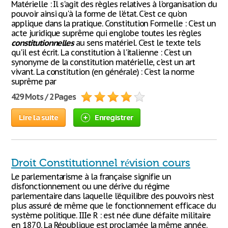
Matérielle : Il s'agit des règles relatives à l'organisation du
pouvoir ainsi qu'à la forme de l'état. C'est ce qu'on
applique dans la pratique. Constitution Formelle : C'est un
acte juridique suprême qui englobe toutes les règles
constitutionnelles
au sens matériel. C'est le texte tels
qu'il est écrit. La constitution à l'italienne : C'est un
synonyme de la constitution matérielle, c'est un art
vivant. La constitution (en générale) : C'est la norme
suprême par
429 Mots / 2 Pages
Lire la suite
Enregistrer
Droit Constitutionnel révision cours
Le parlementarisme à la française signifie un
disfonctionnement ou une dérive du régime
parlementaire dans laquelle l’équilibre des pouvoirs n’est
plus assuré de même que le fonctionnement efficace du
système politique. IIIe R : est née d’une défaite militaire
en 1870. La République est proclamée la même année.