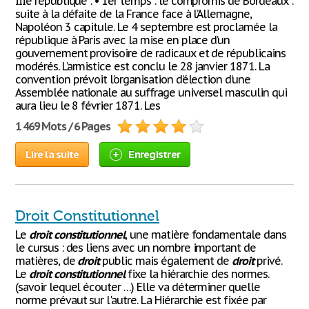
IIIe république : • 1er temps : le compromis de Bordeaux :
suite à la défaite de la France face à l’Allemagne,
Napoléon 3 capitule. Le 4 septembre est proclamée la
république à Paris avec la mise en place d’un
gouvernement provisoire de radicaux et de républicains
modérés. L’armistice est conclu le 28 janvier 1871. La
convention prévoit l’organisation d’élection d’une
Assemblée nationale au suffrage universel masculin qui
aura lieu le 8 février 1871. Les
1 469 Mots / 6 Pages
Lire la suite
Enregistrer
Droit Constitutionnel
Le
droit
constitutionnel
, une matière fondamentale dans
le cursus : des liens avec un nombre important de
matières, de
droit
public mais également de
droit
privé.
Le
droit
constitutionnel
fixe la hiérarchie des normes.
(savoir lequel écouter …) Elle va déterminer quelle
norme prévaut sur l'autre. La Hiérarchie est fixée par