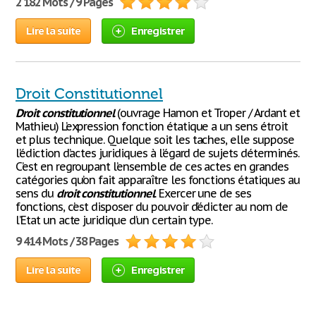
2 182 Mots / 9 Pages
Lire la suite
Enregistrer
Droit Constitutionnel
Droit
constitutionnel
(ouvrage Hamon et Troper / Ardant et
Mathieu) L’expression fonction étatique a un sens étroit
et plus technique. Quelque soit les taches, elle suppose
l’édiction d’actes juridiques à l’égard de sujets déterminés.
C’est en regroupant l’ensemble de ces actes en grandes
catégories qu’on fait apparaître les fonctions étatiques au
sens du
droit
constitutionnel
. Exercer une de ses
fonctions, c’est disposer du pouvoir d’édicter au nom de
l’Etat un acte juridique d’un certain type.
9 414 Mots / 38 Pages
Lire la suite
Enregistrer