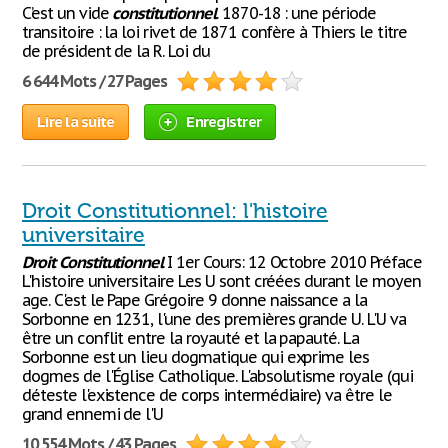
C’est un vide
constitutionnel
. 1870-18 : une période
transitoire : la loi rivet de 1871 confère à Thiers le titre
de président de la R. Loi du
6 644 Mots / 27 Pages
Lire la suite
Enregistrer
Droit Constitutionnel: l'histoire
universitaire
Droit
Constitutionnel
I 1er Cours: 12 Octobre 2010 Préface
L'histoire universitaire Les U sont créées durant le moyen
age. C'est le Pape Grégoire 9 donne naissance a la
Sorbonne en 1231, l'une des premières grande U. L'U va
être un conflit entre la royauté et la papauté. La
Sorbonne est un lieu dogmatique qui exprime les
dogmes de l'Église Catholique. L'absolutisme royale (qui
déteste l'existence de corps intermédiaire) va être le
grand ennemi de l'U
10 554 Mots / 43 Pages