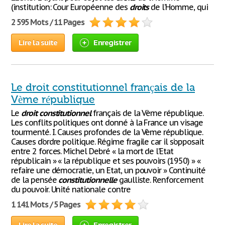
(institution: Cour Européenne des
droits
de l’Homme, qui
2 595 Mots / 11 Pages
Lire la suite
Enregistrer
Le droit constitutionnel français de la
Vème république
Le
droit
constitutionnel
français de la Vème république.
Les conflits politiques ont donné à la France un visage
tourmenté. I. Causes profondes de la Vème république.
Causes d’ordre politique. Régime fragile car il s’opposait
entre 2 forces. Michel Debré « la mort de l’Etat
républicain » « la république et ses pouvoirs (1950) » «
refaire une démocratie, un Etat, un pouvoir » Continuité
de la pensée
constitutionnelle
gaulliste. Renforcement
du pouvoir. Unité nationale contre
1 141 Mots / 5 Pages
Lire la suite
Enregistrer