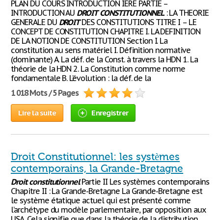
PLAN DU COURS INTRODUCTION IERE PARTIE –
INTRODUCTION AU
DROIT
CONSTITUTIONNEL
: LA THEORIE
GENERALE DU
DROIT
DES CONSTITUTIONS TITRE I – LE
CONCEPT DE CONSTITUTION CHAPITRE I. LA DEFINITION
DE LA NOTION DE CONSTITUTION Section I. La
constitution au sens matériel I. Définition normative
(dominante) A. La déf. de la Const. à travers la HDN 1. La
théorie de la HDN 2. La Constitution comme norme
fondamentale B. L’évolution : la déf. de la
1 018 Mots / 5 Pages
Lire la suite
Enregistrer
Droit Constitutionnel: les systèmes
contemporains, la Grande-Bretagne
Droit
constitutionnel
Partie II Les systèmes contemporains
Chapitre II : La Grande-Bretagne La Grande-Bretagne est
le système étatique actuel qui est présenté comme
l’archétype du modèle parlementaire, par opposition aux
USA. Cela signifie que dans la théorie de la distribution