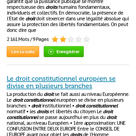
garantit que la puissance publique se montre
respectueuse des
droits
humains fondamentaux,
individuels et collectifs. En démocratie, la présence de
l'Etat de
droit
doit s'exercer dans une légalité absolue qui
assure la protection des libertés fondamentales. On peut
donc dire que
2 161 Mots / 9 Pages
Lire la suite
Enregistrer
Le droit constitutionnel européen se
divise en plusieurs branches
La production du
droit
se fait aussi au niveau Européenne.
Le
droit
constitutionnel
européen se divise en plusieurs
branches: •
droit
institutionnel •
droit
constitutionnel
normatif • les
droits
et libertés du citoyen Le
droit
constitutionnel
se passe aujourd’hui en plus du
droit
national, au niveau Européen. • 1ère approximation: UNE
CONFUSION ENTRE DEUX EUROPE Entre le CONSEIL DE
L’EUROPE ayant pour objet les
droits
de l’Homme