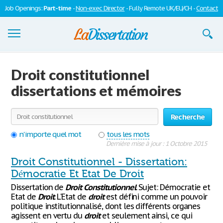
Job Openings:
Part-time
-
Non-exec Director
- Fully Remote UK/EU/CH -
Contact
Dissertations
Droit constitutionnel
S'inscrire
dissertations et mémoires
Se connecter
Recherche
Contactez-nous
n'importe quel mot
tous les mots
Dernière mise à jour : 1 Octobre 2015
Droit Constitutionnel - Dissertation:
Démocratie Et Etat De Droit
Dissertation de
Droit
Constitutionnel
. Sujet: Démocratie et
Etat de
Droit
. L'Etat de
droit
est défini comme un pouvoir
politique institutionnalisé, dont les différents organes
agissent en vertu du
droit
et seulement ainsi, ce qui