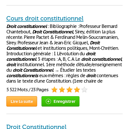
Cours droit constitutionnel
Droit
constitutionnel
: Bibliographie : Professeur Bernard
Chantebout,
Droit
Constitutionnel
, Sirey, édition la plus
récente. Pierre Pactet & Ferdinand Melin-Soucramanien,
Sirey. Professeur Jean & Jean-Eric Gicquel,
Droit
Constitutionnel
et institutions politiques, Mont-Chrétien.
Introduction générale : I. L'évolution du
droit
constitutionnel
. 3 étapes : A, B, C. A. Le
droit
constitutionnel
,
droit
institutionnel. 1ère méthode d'étude/enseignement
du
droit
Constitutionnel
. → Étudier les textes
constitutionnels
eux-mêmes : règles de
droit
contenues
dans le texte d'une Constitution. (1ere chaire de
5 522 Mots / 23 Pages
Lire la suite
Enregistrer
Droit Constitutionnel