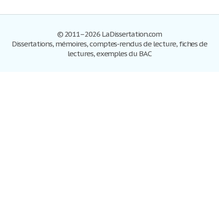
© 2011–2026 LaDissertation.com
Dissertations, mémoires, comptes-rendus de lecture, fiches de
lectures, exemples du BAC
Dissertations
S'inscrire
Se connecter
Foire aux questions
Contactez-nous
Plan du site
Politique de confidentialité
Conditions d'utilisation