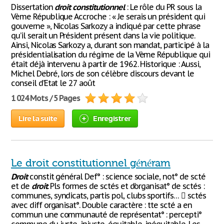
Dissertation
droit
constitutionnel
: Le rôle du PR sous la
Vème République Accroche : « Je serais un président qui
gouverne », Nicolas Sarkozy a indiqué par cette phrase
qu’il serait un Président présent dans la vie politique.
Ainsi, Nicolas Sarkozy a, durant son mandat, participé à la
présidentialisation du régime de la Vème République qui
était déjà intervenu à partir de 1962. Historique : Aussi,
Michel Debré, lors de son célèbre discours devant le
conseil d’Etat le 27 août
1 024 Mots / 5 Pages
Lire la suite
Enregistrer
Le droit constitutionnel généram
Droit
constit général Def° : science sociale, not° de scté
et de
droit
. Pls formes de sctés et d’organisat° de sctés :
communes, syndicats, partis pol, clubs sportifs…  sctés
avec diff organisat°. Double caractère : tte scté a en
commun une communauté de représentat° : percepti°