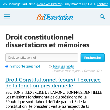
Job Openings:
Part-time
-
Non-exec Director
- Fully Remote UK/EU/CH -
Contact
Dissertations
Droit constitutionnel
S'inscrire
dissertations et mémoires
Se connecter
Recherche
Contactez-nous
n'importe quel mot
tous les mots
Dernière mise à jour : 1 Octobre 2015
Droit Constitutionnel (cours): l'exercice
de la fonction présidentielle
SECTION 2 : L’EXERCICE DE LA FONCTION PRESIDENTIELLE
Les missions fondamentales du président de la
République sont d’abord définie par l’art 5 de la
constitution : le président veille au respect de la