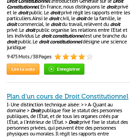
Droit
Constitutionnel
Introduction Générale sur le
Droit
Constitutionnel
. En France, nous distinguons le
droit
privé
et le
droit
public. Le
droit
privé régit les rapports entre les
particuliers. Ainsi le
droit
civil, le
droit
de la famille, le
droit
commercial, le
droit
du travail, relèvent du
droit
privé. Le
droit
public organise les relations entre l’Etat et
les individus. Le
droit
constitutionnel
est une branche du
droit
public. Le
droit
constitutionnel
désigne une science
juridique
9 475 Mots / 38 Pages
Lire la suite
Enregistrer
Plan d'un cours de Droit Constitutionnel
I- Une distinction technique aisée: > > A- Quant au
domaine >
Droit
publique fixe le statut des personnes
publiques, de l'État, et de tous les organes créés par
l'État, a l'intérieur de l'État. >
Droit
privé fixe le statut des
personnes privées, qui peuvent être des personnes
physiques ou morales. Il régit les rapports entre