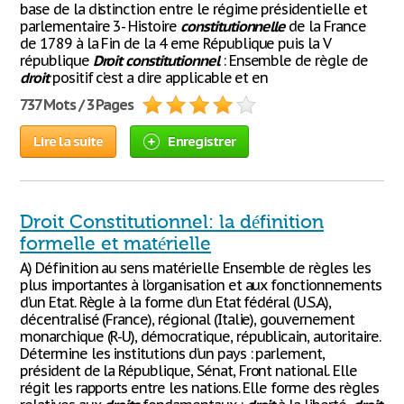
base de la distinction entre le régime présidentielle et
parlementaire 3- Histoire
constitutionnelle
de la France
de 1789 à la Fin de la 4 eme République puis la V
république
Droit
constitutionnel
: Ensemble de règle de
droit
positif c’est a dire applicable et en
737 Mots / 3 Pages
Lire la suite
Enregistrer
Droit Constitutionnel: la définition
formelle et matérielle
A) Définition au sens matérielle Ensemble de règles les
plus importantes à l’organisation et aux fonctionnements
d’un Etat. Règle à la forme d’un Etat fédéral (U.S.A),
décentralisé (France), régional (Italie), gouvernement
monarchique (R-U), démocratique, républicain, autoritaire.
Détermine les institutions d’un pays : parlement,
président de la République, Sénat, Front national. Elle
régit les rapports entre les nations. Elle forme des règles