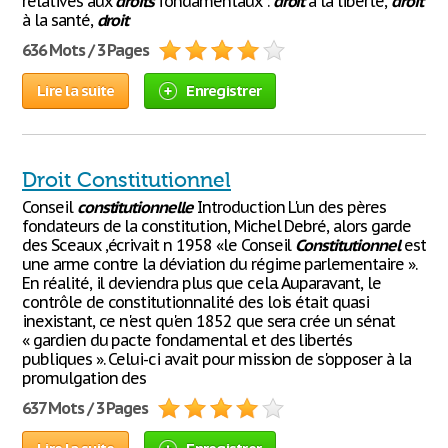
relatives aux
droits
fondamentaux :
droit
à la liberté,
droit
à la santé,
droit
636 Mots / 3 Pages
Lire la suite
Enregistrer
Droit Constitutionnel
Conseil
constitutionnelle
Introduction L'un des pères
fondateurs de la constitution, Michel Debré, alors garde
des Sceaux ,écrivait n 1958 «le Conseil
Constitutionnel
est
une arme contre la déviation du régime parlementaire ».
En réalité, il deviendra plus que cela. Auparavant, le
contrôle de constitutionnalité des lois était quasi
inexistant, ce n'est qu'en 1852 que sera crée un sénat
« gardien du pacte fondamental et des libertés
publiques ». Celui-ci avait pour mission de s'opposer à la
promulgation des
637 Mots / 3 Pages