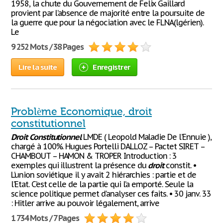
1958, la chute du Gouvernement de Felix Gaillard
provient par l’absence de majorité entre la poursuite de
la guerre que pour la négociation avec le FLNA(lgérien).
Le
9 252 Mots / 38 Pages
Lire la suite
Enregistrer
Problème Economique, droit
constitutionnel
Droit
Constitutionnel
LMDE ( Leopold Maladie De l’Ennuie ),
chargé à 100%. Hugues Portelli DALLOZ – Pactet SIRET –
CHAMBOUT – HAMON & TROPER Introduction : 3
exemples qui illustrent la présence du
droit
constit. •
L’union soviétique il y avait 2 hiérarchies : partie et de
l’Etat. C’est celle de la partie qui l’a emporté. Seule la
science politique permet d’analyser ces faits. • 30 janv. 33
: Hitler arrive au pouvoir légalement, arrive
1 734 Mots / 7 Pages