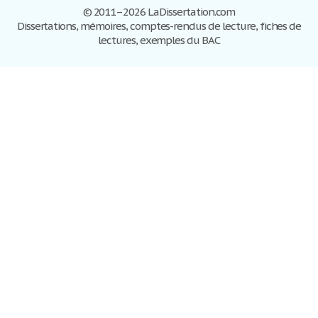
© 2011–2026 LaDissertation.com
Dissertations, mémoires, comptes-rendus de lecture, fiches de
lectures, exemples du BAC
Dissertations
S'inscrire
Se connecter
Foire aux questions
Contactez-nous
Plan du site
Politique de confidentialité
Conditions d'utilisation