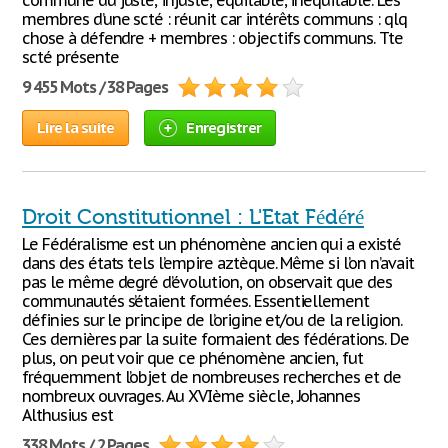
commune du juste, injuste, équitable, inéquitable. Les
membres d’une scté : réunit car intérêts communs : qlq
chose à défendre + membres : objectifs communs. Tte
scté présente
9 455 Mots / 38 Pages
Lire la suite
Enregistrer
Droit Constitutionnel : L'Etat Fédéré
Le Fédéralisme est un phénomène ancien qui a existé
dans des états tels l’empire aztèque. Même si l’on n’avait
pas le même degré d’évolution, on observait que des
communautés s’étaient formées. Essentiellement
définies sur le principe de l’origine et/ou de la religion.
Ces dernières par la suite formaient des fédérations. De
plus, on peut voir que ce phénomène ancien, fut
fréquemment l’objet de nombreuses recherches et de
nombreux ouvrages. Au XVIème siècle, Johannes
Althusius est
338 Mots / 2 Pages