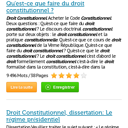
Qu’est-ce que faire du droit
constitutionnel ?
Droit
Constitutionnel
. Acheter le Code
Constitutionnel
.
Deux questions : Qu’est-ce que faire du
droit
constitutionnel
? Le discours doctrinal
constitutionnel
porte sur deux objets : le
droit
constitutionnel
et la
pratique
constitutionnelle
. Qu’est-ce que ce cours de
droit
constitutionnel
de la Vème République. Qu’est-ce que
faire du
droit
constitutionnel
? Qu’est-ce que le
droit
constitutionnel
? Le
droit
constitutionnel
c’est d’abord le
droit
formellement
constitutionnel
c'est-à-dire le
droit
formalisé dans la constitution, c'est-à-dire dans la
9 496 Mots / 38 Pages
Lire la suite
Enregistrer
Droit Constitutionnel, dissertation: Le
régime présidentiel
Dissertation Veuillez traiter le sujet suivant : « Le régime