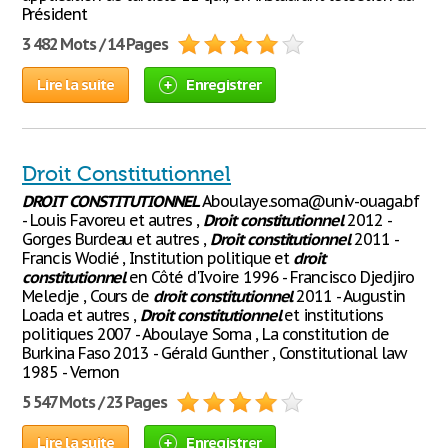
Président
3 482 Mots / 14 Pages
Lire la suite
Enregistrer
Droit Constitutionnel
DROIT
CONSTITUTIONNEL
Aboulaye.soma@univ-ouaga.bf
- Louis Favoreu et autres ,
Droit
constitutionnel
2012 -
Gorges Burdeau et autres ,
Droit
constitutionnel
2011 -
Francis Wodié , Institution politique et
droit
constitutionnel
en Côté d'Ivoire 1996 - Francisco Djedjiro
Meledje , Cours de
droit
constitutionnel
2011 - Augustin
Loada et autres ,
Droit
constitutionnel
et institutions
politiques 2007 - Aboulaye Soma , La constitution de
Burkina Faso 2013 - Gérald Gunther , Constitutional law
1985 - Vernon
5 547 Mots / 23 Pages
Lire la suite
Enregistrer