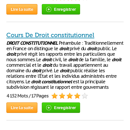
Lire la suite
Enregistrer
Cours De Droit constitutionnel
DROIT
CONSTITUTIONNEL
Préambule : Traditionnellement
en France on distingue le
droit
privé du
droit
public. Le
droit
privé régit les rapports entre les particuliers que
nous sommes. Le
droit
civil, le
droit
de la famille, le
droit
commercial et le
droit
du travail appartiennent au
domaine du
droit
privé. Le
droit
public réalise les
relations entre l’État et les individus administrés entre
citoyens. Le
droit
constitutionnel
est la principale
subdivision régissant le rapport entre gouvernants
4 152 Mots / 17 Pages
Lire la suite
Enregistrer