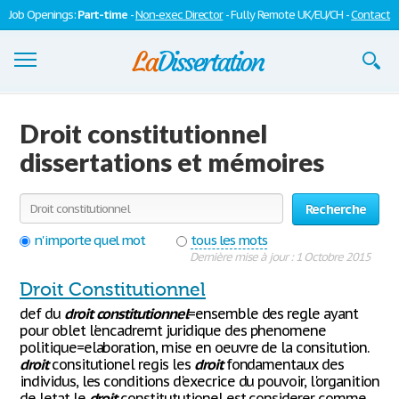
Job Openings:
Part-time
-
Non-exec Director
- Fully Remote UK/EU/CH -
Contact
Dissertations
Droit constitutionnel
S'inscrire
dissertations et mémoires
Se connecter
Recherche
Contactez-nous
n'importe quel mot
tous les mots
Dernière mise à jour : 1 Octobre 2015
Droit Constitutionnel
def du
droit
constitutionnel
=ensemble des regle ayant
pour oblet l'encadremt juridique des phenomene
politique=elaboration, mise en oeuvre de la consitution.
droit
consitutionel regis les
droit
fondamentaux des
individus, les conditions d'execrice du pouvoir, l'organition
de letat le
droit
constitututionel est considerer comme