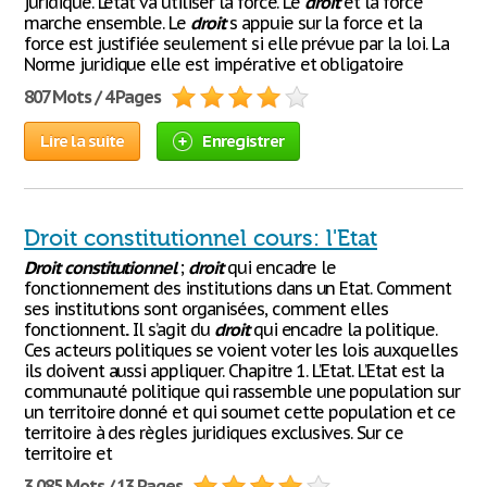
juridique. L’état va utiliser la force. Le
droit
et la force
marche ensemble. Le
droit
s appuie sur la force et la
force est justifiée seulement si elle prévue par la loi. La
Norme juridique elle est impérative et obligatoire
807 Mots / 4 Pages
Lire la suite
Enregistrer
Droit constitutionnel cours: l'Etat
Droit
constitutionnel
;
droit
qui encadre le
fonctionnement des institutions dans un Etat. Comment
ses institutions sont organisées, comment elles
fonctionnent.. Il s’agit du
droit
qui encadre la politique.
Ces acteurs politiques se voient voter les lois auxquelles
ils doivent aussi appliquer. Chapitre 1. L’Etat. L’Etat est la
communauté politique qui rassemble une population sur
un territoire donné et qui soumet cette population et ce
territoire à des règles juridiques exclusives. Sur ce
territoire et
3 085 Mots / 13 Pages