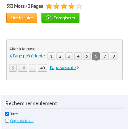
593 Mots / 3 Pages
Lire la suite
Enregistrer
Aller à la page
Page précédente
1
2
3
4
5
6
7
8
Page suivante
9
10
...
40
Rechercher seulement
Titre
Corps du texte