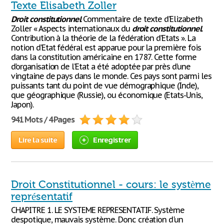
Texte Elisabeth Zoller
Droit
constitutionnel
Commentaire de texte d’Elizabeth
Zoller « Aspects internationaux du
droit
constitutionnel
.
Contribution à la théorie de la fédération d’Etats ». La
notion d’Etat fédéral est apparue pour la première fois
dans la constitution américaine en 1787. Cette forme
d’organisation de l’Etat a été adoptée par près d’une
vingtaine de pays dans le monde. Ces pays sont parmi les
puissants tant du point de vue démographique (Inde),
que géographique (Russie), ou économique (Etats-Unis,
Japon).
941 Mots / 4 Pages
Lire la suite
Enregistrer
Droit Constitutionnel - cours: le système
représentatif
CHAPITRE 1. LE SYSTEME REPRESENTATIF. Système
despotique, mauvais système. Donc création d'un