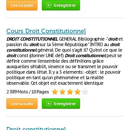
Lire la suite
Enregistrer
Cours Droit Constitutionnel
DROIT
CONSTITUTIONNEL
GENERAL Bibliographie -"
droit
et
passion du
droit
sur la 5ème République" INTRO au
droit
constitutionnel
général: De quoi s'agit il? Qu'est ce que le
droit
const (donner UNE déf)
Droit
constitutionnel
peut se
définir comme l'ensemble des définitions grâce
auxquelles s'établit, s'exerce ou se transmet le pouvoir
politique dans l'état. Il y a 3 elements: -objet : le pouvoir
politique en tant qu'un phénomène et la réalité
observable. Cet objet est exactement identique
2 389 Mots / 10 Pages
Lire la suite
Enregistrer
Droit constitutionnel