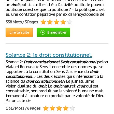
un
droit
politic car il est lié a l'activité politic. le pouvoir
politique qu'est ce que la politique ? = la politique a svt
eu une contation pejorative par ex ds lencyclopedie de
538 Mots / 3 Pages
Lire la suite
Enregistrer
Scéance 2: le droit constitutionnel.
Séance 2:
Droit
constitutionnel
Droit
constitutionnel
(selon
Viala et Rousseau): Sens 1:ensemble des normes qui se
rapportent à la constitution. Sens 2: science du
droit
constitutionnel
. I- Les deux écoles qui s'intéressent à la
science du
droit
constitutionnel
A- Le jusnatulisme →
Vision dualiste du
droit
: Le
droit
naturel:
droit
qui est
connaissable, non produit par la volonté humaine mais
immanent à la nature ou produit par le volonté de Dieu.
Par un acte de
1 317 Mots / 6 Pages