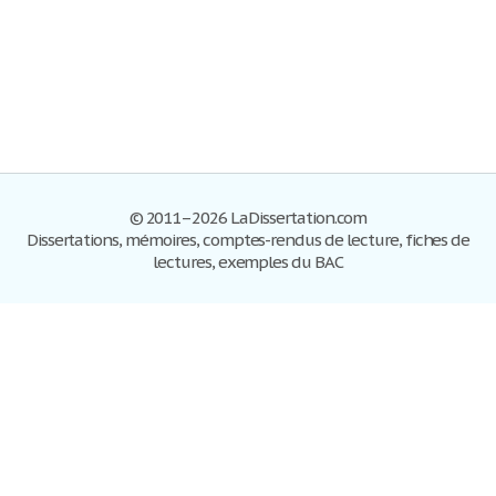
© 2011–2026 LaDissertation.com
Dissertations, mémoires, comptes-rendus de lecture, fiches de
lectures, exemples du BAC
Dissertations
S'inscrire
Se connecter
Foire aux questions
Contactez-nous