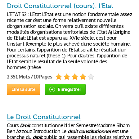
Droit Constitutionnel (cours): l'Etat
L'ETAT $2 : L’Etat L’Etat est une notion fondamentale assez
récente car c’est une forme relativement nouvelle
d’organisation sociale. On verra qu’il existe différentes
modalités d’organisations territoriales de l’Etat A) L’origine
de l’Etat: L’Etat est apparu au XVIe siècle, c’est pour
l’instant l’exemple le plus achevé d’une société humaine.
Pour certains, l’apparition de l’Etat serait le résultat d’un
processus naturel (thèse 1). Pour d’autres, l’apparition de
l’Etat serait le résultat de la seule volonté des
hommes (thèse
2 351 Mots / 10 Pages
Lire la suite
Enregistrer
Le Droit Constitutionnel
Cours
Droit
constitutionnel1​1er Semestre​Madame Siham
Ben Azzouz Introduction Le
droit
constitutionnel
est une
branche du
droit
public qui rassemble les règles relatives