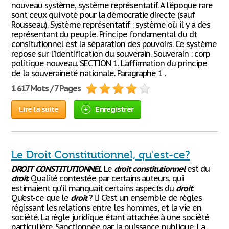
nouveau système, système représentatif. A l'époque rare
sont ceux qui voté pour la démocratie directe (sauf
Rousseau). Système représentatif : système où il y a des
représentant du peuple. Principe fondamental du dt
consitutionnel est la séparation des pouvoirs. Ce système
repose sur l'identification du souverain. Souverain : corp
politique nouveau. SECTION 1. L'affirmation du principe
de la souveraineté nationale. Paragraphe 1 .
1 617 Mots / 7 Pages
Lire la suite
Enregistrer
Le Droit Constitutionnel, qu'est-ce?
DROIT
CONSTITUTIONNEL
Le
droit
constitutionnel
est du
droit
. Qualité contestée par certains auteurs, qui
estimaient qu’il manquait certains aspects du
droit
.
Qu’est-ce que le
droit
?  C’est un ensemble de règles
régissant les relations entre les hommes, et la vie en
société. La règle juridique étant attachée à une société
particulière. Sanctionnée par la puissance publique. La