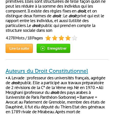
primitives. Elles sont structurées de telle façon qu’on ne
peut les réduire à la somme des individus qui les
composent. Il existe des règles fixes en
droit
, et on
distingue deux formes de
droit
: Le
droit
privé qui est le
rapport entre les individus, et aussi l’utilité des
particuliers. Le
droit
public qui prend en compte la
structure sociale dans son
4 278 Mots / 18 Pages
Lire la suite
Enregistrer
Auteurs du Droit Constitutionnel
• A. Levade : professeur des universités français, agrégée
de
droit
public. Elle a participé aux travaux préparatoire
de 2 révisions de la C° de la Vème rep. Né en 1970. • Ali
Mezghani (professeur du
droit
des pays arabes à
l’université de Paris Panthéon-Sorbonne) • Barnave =
Avocat au Parlement de Grenoble, membre des états de
Dauphiné, il fut élu député du Thiers Etat des généraux
en 1789 rivale de Mirabeau. Après mort de