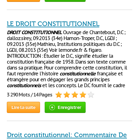
LE DROIT CONSTITUTIONNEL
DROIT
CONSTITUTIONNEL
Ouvrage de Chantebout, D.C ;
dalloz.sirey, 09.2013 (34e) Hamon-Troper, D.C, LGDJ ;
09.2013 (35e) Mathieu, Institutions politiques du D.C ;
LGDJ, 08.2013 (35e) Voir lemonde.fr & figaro.
INTRODUCTION : Étudier le D.C, signifie étudier la
constitution française de 1958. Dans son texte comme
dans sa pratique. Pour comprendre cette constitution, il
faut reprendre l'histoire
constitutionnelle
française et
étrangère pour en dégager les grands principes
constitutionnels
et les concepts. Le D.C fournit le cadre
3 290 Mots / 14 Pages
Lire la suite
Enregistrer
Droit constitutionnel: Commentaire De