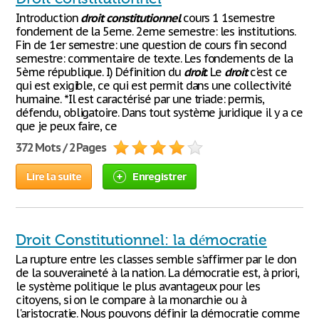
Introduction
droit
constitutionnel
cours 1 1semestre
fondement de la 5eme. 2eme semestre: les institutions.
Fin de 1er semestre: une question de cours fin second
semestre: commentaire de texte. Les fondements de la
5ème république. I) Définition du
droit
. Le
droit
c'est ce
qui est exigible, ce qui est permit dans une collectivité
humaine. *Il est caractérisé par une triade: permis,
défendu, obligatoire. Dans tout système juridique il y a ce
que je peux faire, ce
372 Mots / 2 Pages
Lire la suite
Enregistrer
Droit Constitutionnel: la démocratie
La rupture entre les classes semble s'affirmer par le don
de la souveraineté à la nation. La démocratie est, à priori,
le système politique le plus avantageux pour les
citoyens, si on le compare à la monarchie ou à
l'aristocratie. Nous pouvons définir la démocratie comme