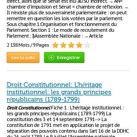
direct, alors que le Sénat est élu au SU indirect. → AN=
chambre d'impulsion et Sénat = chambre de réflexion. →
Il n'existe plus de souverraineté parlementaire : on peut
remettre en question les lois votées par le parlement.
Sous chapitre 1:Organisation et fonctionnement du
Parlement. Section 1 : Le mode de recrutement du
Parlement : I)Assemblée Nationale : → Article
2 138 Mots / 9 Pages
Lire la suite
Enregistrer
Droit Constitutionnel: L'héritage
institutionnel: les grands principes
républicains (1789-1799)
Droit
Constitutionnel
Fiche 1 : L'héritage institutionnel :
les grands principes républicains ( 1789-1799) La
constitution des 3 et 14 septembre 1791--> La
constitution de 1791 met en application le projet de
séparation des pouvoirs contenu dans l'art 16 de la DDHC
du 26 août 1789. Le 9 juillet l'Assemblée nationale