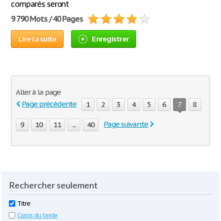
comparés seront
9 790 Mots / 40 Pages
Lire la suite
Enregistrer
Aller à la page
Page précédente
1
2
3
4
5
6
7
8
Page suivante
9
10
11
...
40
Rechercher seulement
Titre
Corps du texte