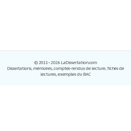
© 2011–2026 LaDissertation.com
Dissertations, mémoires, comptes-rendus de lecture, fiches de
lectures, exemples du BAC
Dissertations
S'inscrire
Se connecter
Foire aux questions