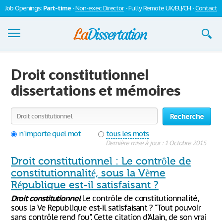
Job Openings:
Part-time
-
Non-exec Director
- Fully Remote UK/EU/CH -
Contact
Dissertations
Droit constitutionnel
S'inscrire
dissertations et mémoires
Se connecter
Recherche
Contactez-nous
n'importe quel mot
tous les mots
Dernière mise à jour : 1 Octobre 2015
Droit constitutionnel : Le contrôle de
constitutionnalité, sous la Vème
République est-il satisfaisant ?
Droit
constitutionnel
Le contrôle de constitutionnalité,
sous la Ve Republique est-il satisfaisant ? "Tout pouvoir
sans contrôle rend fou". Cette citation d'Alain, de son vrai