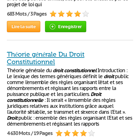
projet de loi qui
683 Mots / 3 Pages
Lire la suite
Enregistrer
Théorie générale Du Droit
Constitutionnel
Théorie générale du
droit
constitutionnel
Introduction :
Le lexique des termes génériques définit le
droit
public
comme l’ensemble des règles organisant l’état et ses
dénombrements et régissant les rapports entre la
puissance publique et les particuliers.
Droit
constitutionnelle
: Il serait « l’ensemble des règles
juridiques relatives aux institutions grâce auquel
l’autorité s’établie, se transmet et s’exerce dans l’Etat ».
Droit
public : ensemble des règles organisant l’Etat et ses
démembrements et régissant les rapports
4 630 Mots / 19 Pages