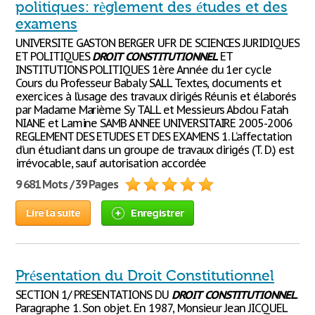
politiques: règlement des études et des
examens
UNIVERSITE GASTON BERGER UFR DE SCIENCES JURIDIQUES
ET POLITIQUES
DROIT
CONSTITUTIONNEL
ET
INSTITUTIONS POLITIQUES 1ère Année du 1er cycle
Cours du Professeur Babaly SALL Textes, documents et
exercices à l’usage des travaux dirigés Réunis et élaborés
par Madame Marième Sy TALL et Messieurs Abdou Fatah
NIANE et Lamine SAMB ANNEE UNIVERSITAIRE 2005-2006
REGLEMENT DES ETUDES ET DES EXAMENS 1. L’affectation
d’un étudiant dans un groupe de travaux dirigés (T. D.) est
irrévocable, sauf autorisation accordée
9 681 Mots / 39 Pages
Lire la suite
Enregistrer
Présentation du Droit Constitutionnel
SECTION 1/ PRESENTATIONS DU
DROIT
CONSTITUTIONNEL
.
Paragraphe 1. Son objet. En 1987, Monsieur Jean JICQUEL