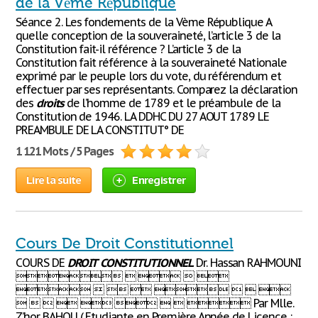
de la Vème République
Séance 2. Les fondements de la Vème République A
quelle conception de la souveraineté, l’article 3 de la
Constitution fait-il référence ? L’article 3 de la
Constitution fait référence à la souveraineté Nationale
exprimé par le peuple lors du vote, du référendum et
effectuer par ses représentants. Comparez la déclaration
des
droits
de l’homme de 1789 et le préambule de la
Constitution de 1946. LA DDHC DU 27 AOUT 1789 LE
PREAMBULE DE LA CONSTITUT° DE
1 121 Mots / 5 Pages
Lire la suite
Enregistrer
Cours De Droit Constitutionnel
COURS DE
DROIT
CONSTITUTIONNEL
Dr. Hassan RAHMOUNI
    
       
         Par Mlle.
Z’hor BAHOU ( Etudiante en Première Année de Licence :