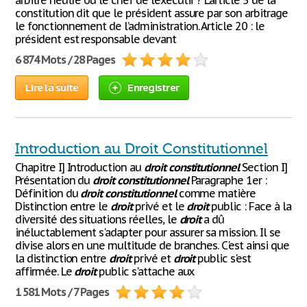
arbitre neutre ou le chef de l’exécutif ? L’article 5 de la
constitution dit que le président assure par son arbitrage
le fonctionnement de l’administration. Article 20 : le
président est responsable devant
6 874 Mots / 28 Pages
Lire la suite
Enregistrer
Introduction au Droit Constitutionnel
Chapitre I] Introduction au
droit
constitutionnel
Section I]
Présentation du
droit
constitutionnel
Paragraphe 1er :
Définition du
droit
constitutionnel
comme matière
Distinction entre le
droit
privé et le
droit
public : Face à la
diversité des situations réelles, le
droit
a dû
inéluctablement s'adapter pour assurer sa mission. Il se
divise alors en une multitude de branches. C'est ainsi que
la distinction entre
droit
privé et
droit
public s'est
affirmée. Le
droit
public s'attache aux
1 581 Mots / 7 Pages