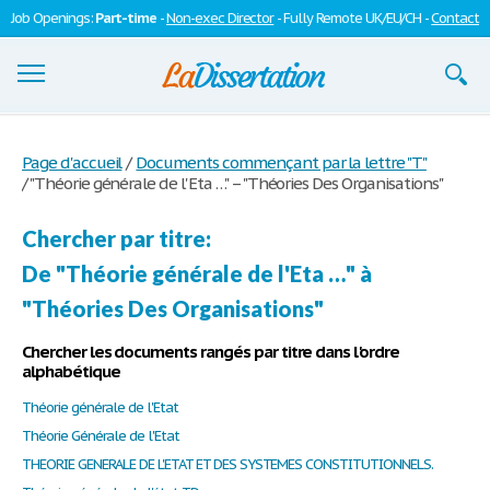
Job Openings:
Part-time
-
Non-exec Director
- Fully Remote UK/EU/CH -
Contact
Dissertations
Page d'accueil
/
Documents commençant par la lettre "T"
/
"Théorie générale de l'Eta …" – "Théories Des Organisations"
S'inscrire
Se connecter
Chercher par titre:
De "Théorie générale de l'Eta …" à
Contactez-nous
"Théories Des Organisations"
Chercher les documents rangés par titre dans l'ordre
alphabétique
Théorie générale de l'Etat
Théorie Générale de l'Etat
THEORIE GENERALE DE L'ETAT ET DES SYSTEMES CONSTITUTIONNELS.