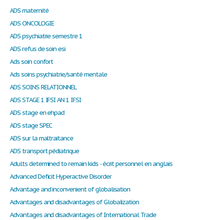
ADS maternité
ADS ONCOLOGIE
ADS psychiatrie semestre 1
ADS refus de soin esi
Ads soin confort
Ads soins psychiatrie/santé mentale
ADS SOINS RELATIONNEL
ADS STAGE 1 IFSI AN 1 IFSI
ADS stage en ehpad
ADS stage SPEC
ADS sur la maltraitance
ADS transport pédiatrique
Adults determined to remain kids - écrit personnel en anglais
Advanced Deficit Hyperactive Disorder
Advantage and inconvenient of globalisation
Advantages and disadvantages of Globalization
Advantages and disadvantages of International Trade