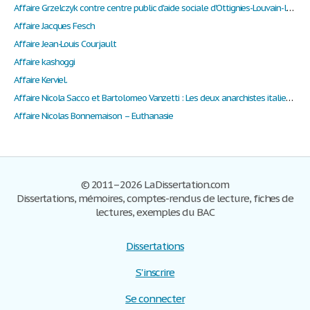
Affaire Grzelczyk contre centre public d'aide sociale d'Ottignies-Louvain-la-Neuve, 20 septembre 2001
Affaire Jacques Fesch
Affaire Jean-Louis Courjault
Affaire kashoggi
Affaire Kerviel.
Affaire Nicola Sacco et Bartolomeo Vanzetti : Les deux anarchistes italiens ont-ils été victimes d'une erreur judiciaire ?
Affaire Nicolas Bonnemaison – Euthanasie
© 2011–2026 LaDissertation.com
Dissertations, mémoires, comptes-rendus de lecture, fiches de
lectures, exemples du BAC
Dissertations
S'inscrire
Se connecter