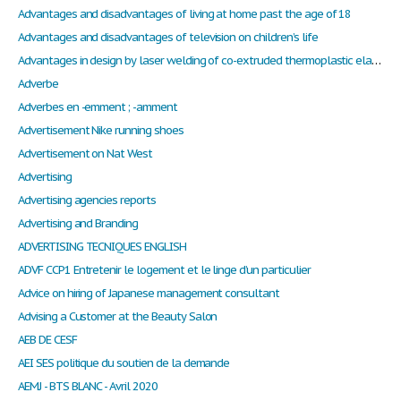
Advantages and disadvantages of living at home past the age of 18
Advantages and disadvantages of television on children’s life
Advantages in design by laser welding of co-extruded thermoplastic elastomers
Adverbe
Adverbes en -emment ; -amment
Advertisement Nike running shoes
Advertisement on Nat West
Advertising
Advertising agencies reports
Advertising and Branding
ADVERTISING TECNIQUES ENGLISH
ADVF CCP1 Entretenir le logement et le linge d’un particulier
Advice on hiring of Japanese management consultant
Advising a Customer at the Beauty Salon
AEB DE CESF
AEI SES politique du soutien de la demande
AEMJ - BTS BLANC - Avril 2020