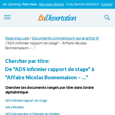
Job Openings:
Part-time
-
Non-exec Director
- Fully Remote UK/EU/CH -
Contact
Dissertations
Page d'accueil
/
Documents commençant par la lettre "A"
/
"ADS infirmier rapport de stage" – "Affaire Nicolas
S'inscrire
Bonnemaison – …"
Se connecter
Chercher par titre:
Contactez-nous
De "ADS infirmier rapport de stage" à
"Affaire Nicolas Bonnemaison – …"
Chercher les documents rangés par titre dans l'ordre
alphabétique
ADS infirmier rapport de stage
Ads infirmière
ADS Introduction à l’histoire du théâtre