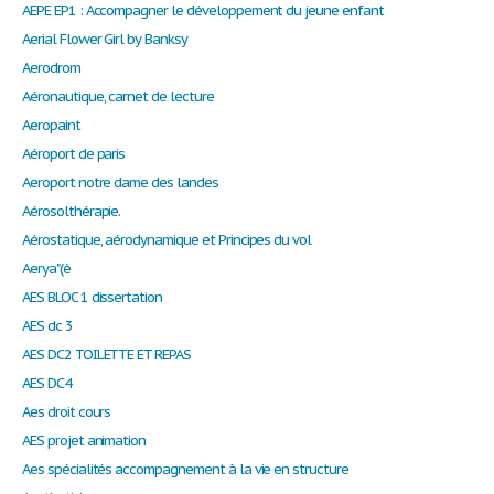
AEPE EP1 : Accompagner le développement du jeune enfant
Aerial Flower Girl by Banksy
Aerodrom
Aéronautique, carnet de lecture
Aeropaint
Aéroport de paris
Aeroport notre dame des landes
Aérosolthérapie.
Aérostatique, aérodynamique et Principes du vol
Aerya"(è
AES BLOC 1 dissertation
AES dc 3
AES DC2 TOILETTE ET REPAS
AES DC4
Aes droit cours
AES projet animation
Aes spécialités accompagnement à la vie en structure