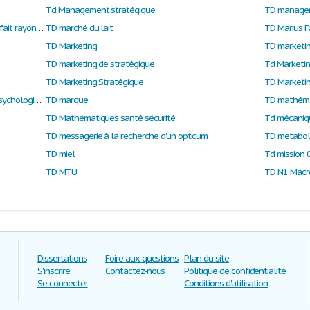
Td Management stratégique
TD manageme
TD management. Étude de cas : Marius Fabre fait rayonner le savon de Marseille
TD marché du lait
TD Marius F
TD Marketing
TD marketi
TD marketing de stratégique
Td Marketin
TD Marketing Stratégique
TD Marketin
TD Marketing, communication persuasive et psychologie sociale des médias
TD marque
TD mathéma
TD Mathématiques santé sécurité
Td mécaniqu
TD messagerie à la recherche d'un opticum
TD metabol
TD miel
Td mission 
TD MTU
TD N1 Macr
Dissertations
Foire aux questions
Plan du site
S'inscrire
Contactez-nous
Politique de confidentialité
Se connecter
Conditions d'utilisation