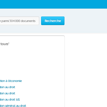
Recherche
 tours"
tion à l'économie
ion au droit
ion au droit
ion au droit ld1
ion général au droit