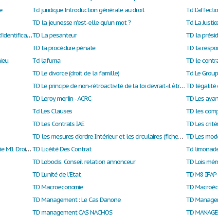
e
Td juridique Introduction générale au droit
Td L'affecti
e
TD la jeunesse n'est-elle qu'un mot ?
Td La Justic
TD La notion de sujet de droit : les éléments d’identification des personnes.
TD La pesanteur
TD la présid
TD la procédure pénale
TD la respon
hieu
Td lafuma
TD le contr
TD Le divorce (droit de la famille)
Td Le Group
TD Le principe de non-rétroactivité de la loi devrait-il être absolu ?
TD légalité 
TD Leroy merlin - ACRC-
TD Les avan
Td Les Clauses
TD les comp
TD Les Contrats IAE
TD Les critè
TD les mesures d'ordre Intérieur et les circulaires (fiches d’arrêt)
TD Les mod
TD LF Séance 1 principe d'égalité Devillé Valérie M1 Droit public EAD
TD Licéité Des Contrat
Td limonade
TD Lobodis. Conseil relation annonceur
TD Lois mém
TD L’unité de l’Etat
TD M8 IFAP
TD Macroeconomie
TD Macroéc
TD Management : Le Cas Danone
TD Managem
TD management CAS NACHOS
TD MANAGEM