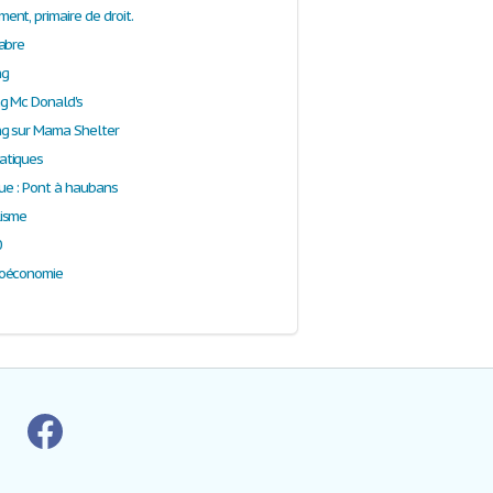
nt, primaire de droit.
abre
ng
g Mc Donald's
g sur Mama Shelter
tiques
e : Pont à haubans
isme
0
oéconomie