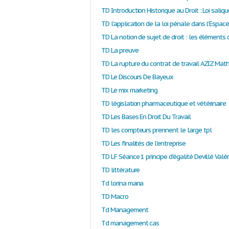
TD Introduction Historique au Droit : Loi saliqu
TD l'application de la loi pénale dans l'Espac
TD La preuve
TD La rupture du contrat de travail AZIZ Mat
TD Le Discours De Bayeux
TD Le mix marketing
TD législation pharmaceutique et vétérinaire
TD Les Bases En Droit Du Travail
TD les compteurs prennent le large tpl
TD Les finalités de l'entreprise
TD littérature
Td lorina mana
TD Macro
Td Management
Td management cas