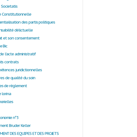
o Societatis
e Constitutionnelle
entialisation des partis politiques
sabilité délictuelle
at et son consentement
e Bic
de l'acte administratif
ts contrats
étences juridictionnelles
res de qualité du soin
es de réglement
 lorina
orielles
onomie n°3
ent Bruder Keller
ENT DES EQUIPES ET DES PROJETS