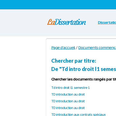
Dissertati
Page d'accueil
/
Documents commençant
Chercher par titre:
De "Td intro droit l1 semest
Chercher les documents rangés par tit
Td intro droit l1 semestre 1
TD introduction au droit
TD introduction au droit
TD introduction au droit
TD introduction aux contrats spéciaux