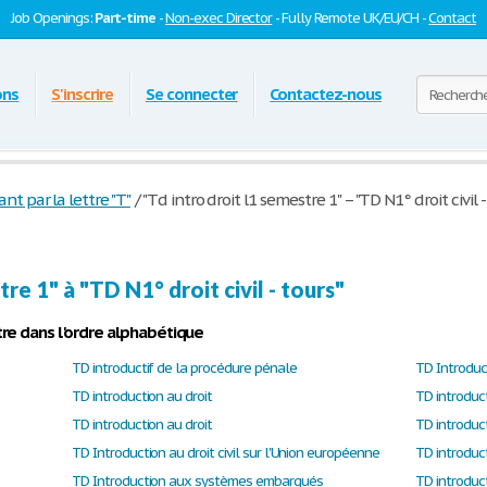
Job Openings:
Part-time
-
Non-exec Director
- Fully Remote UK/EU/CH -
Contact
ons
S'inscrire
Se connecter
Contactez-nous
 par la lettre "T"
/
"Td intro droit l1 semestre 1" – "TD N1° droit civil -
re 1" à "TD N1° droit civil - tours"
re dans l'ordre alphabétique
TD introductif de la procédure pénale
TD Introduc
TD introduction au droit
TD introduct
TD introduction au droit
TD introduct
TD Introduction au droit civil sur l'Union européenne
TD introduct
TD Introduction aux systèmes embarqués
TD introduct