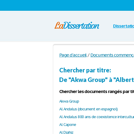
Dissertati
Page d'accueil
/
Documents commençant 
Chercher par titre:
De "Akwa Group" à "Alber
Chercher les documents rangés par tit
Akwa Group
Al Andalus (document en espagnol)
Al Capone
Al Djahiz