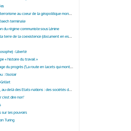
Fes
Al Qaïda, le terrorisme au coeur de la géopolitique mondiale
 Daech terminale
tion du régime communiste sous Lénine
Al-Andalus: la terre de la coexistence (document en espagnol)
losophe) - Liberté
e « histoire du travail »
Alain et l'image du progrès ("La route en lacets qui monte [...]") - Explication de texte
 : l'isoloir
Grillet
Alain Tarrius, au-delà des Etats-nations : des sociétés de migrants
r c'est dire non"
s
s sur les pouvoirs
on Turing