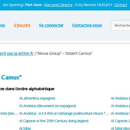
Job Openings:
Part-time
-
Non-exec Director
- Fully Remote UK/EU/CH -
Contact
ons
S'inscrire
Se connecter
Contactez-nous
par la lettre "A"
/
"Akwa Group" – "Albert Camus"
t Camus"
re dans l'ordre alphabétique
AL alhambra, espagnol
Al Andalus 
Al Andalus (document en espagnol)
Al Andalus 
Al Andalus 800 ans de coexistence interculturelle (document en espagnol)
Al Andalus : a-t-il été un mélange puériculture réussi ? A-t-il apporter des pratiques manuel dans notre quotidien ?
Al Andalus;
Al Capone or the 20th Century living legend
Al Capone: L
Al Idrisi
Al Idrisi (do