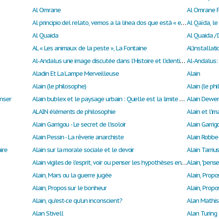
Al Omrane
Al Omrane 
Al principio del relato, vemos a la línea dos que está « en la zodiac »
Al Quaida
Al Quaida /
AL « Les animaux de la peste », La Fontaine
AL'installa
Al-Andalus une image discutée dans l’Histoire et l’identité espagnole
Aladin Et La Lampe Merveilleuse
Alain
Alain (le philosophe)
Alain (le phi
enser
Alain bublex et le paysage urbain : Quelle est la limite entre la fiction et la réalité dans les paysages urbains ?
Alain Dewerp
ALAIN éléments de philosophie
Alain Garrigou - Le secret de l'isoloir
Alain Garrigou
Alain Pessin - La rêverie anarchiste
Alain Robbe-
ire
Alain sur la morale sociale et le devoir
Alain vigiles de l'esprit, voir ou penser les hypothèses en rationaliste cartésien.
Alain, "pense
Alain, Mars ou la guerre jugée
Alain, Propo
Alain, Propos sur le bonheur
Alain, Propo
Alain, qu'est-ce qu'un inconscient?
Alan Mathis
Alan Stivell
Alan Turing