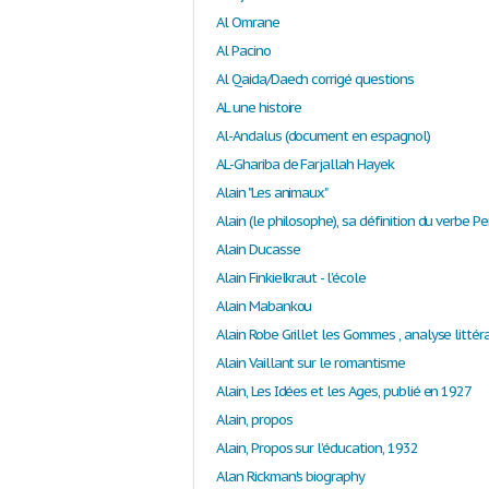
Al Omrane
Al Pacino
Al Qaida/Daech corrigé questions
AL une histoire
Al-Andalus (document en espagnol)
AL-Ghariba de Farjallah Hayek
Alain "Les animaux"
Alain (le philosophe), sa définition du verbe P
Alain Ducasse
Alain Finkielkraut - l’école
Alain Mabankou
Alain Robe Grillet les Gommes , analyse littéra
Alain Vaillant sur le romantisme
Alain, Les Idées et les Ages, publié en 1927
Alain, propos
Alain, Propos sur l’éducation, 1932
Alan Rickman's biography