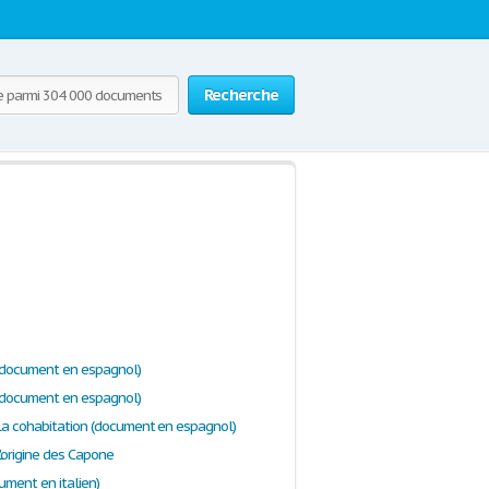
Recherche
(document en espagnol)
(document en espagnol)
 la cohabitation (document en espagnol)
'origine des Capone
cument en italien)