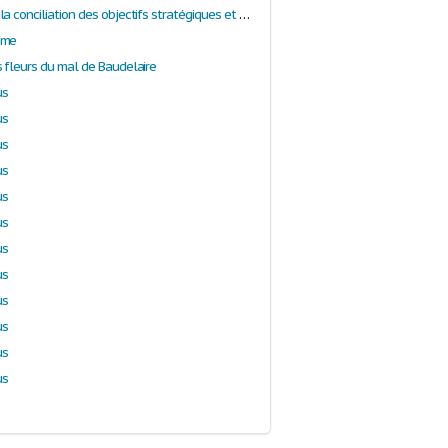
Alapage ou la conciliation des objectifs stratégiques et opérationnels
ème
s fleurs du mal de Baudelaire
us
us
us
us
us
us
us
us
us
us
us
us