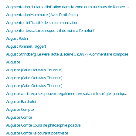
Augmentation du taux d'inflation dans la zone euro au cours de l'année 2021
Augmentation Mammaire ( Avec Prothèses )
Augmenter l'efficacité de sa communication
Augmenter les salaires risque-t-il de nuire à l’emploi ?
August Rodin
August Rommel Taggert
August Strindberg, Le Père, acte II, scène 5 (1887) - Commentaire composé
Auguste
Auguste (Caius Octavius Thurinus)
Auguste (Caius Octavius Thurinus)
Auguste (Caius Octavius Thurinus)
Auguste a-t-il reçu ses pouvoir légalement en suivant les règles juridique de la République, ou crée-t-il quelque chose de nouveau ?
Auguste Bartholdi
Auguste Compte
Auguste Comte
Auguste Comte Cours de philosophie positive
Auguste Comte, le courant positiviste