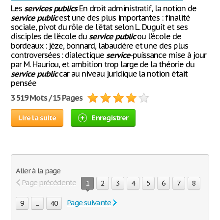
Les
services
publics
En droit administratif, la notion de
service
public
est une des plus importantes : finalité
sociale, pivot du rôle de l'état selon L. Duguit et ses
disciples de l'école du
service
public
ou l'école de
bordeaux : jèze, bonnard, labaudère et une des plus
controversées : dialectique
service
-puissance mise à jour
par M. Hauriou, et ambition trop large de la théorie du
service
public
car au niveau juridique la notion était
pensée
3 519 Mots / 15 Pages
Lire la suite
Enregistrer
Aller à la page
Page précédente
1
2
3
4
5
6
7
8
Page suivante
9
...
40