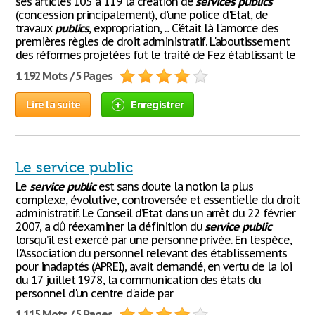
ses articles 105 à 119 la création de
services
publics
(concession principalement), d'une police d'Etat, de
travaux
publics
, expropriation, ... C'était là l'amorce des
premières règles de droit administratif. L'aboutissement
des réformes projetées fut le traité de Fez établissant le
1 192 Mots / 5 Pages
Lire la suite
Enregistrer
Le service public
Le
service
public
est sans doute la notion la plus
complexe, évolutive, controversée et essentielle du droit
administratif. Le Conseil d’Etat dans un arrêt du 22 février
2007, a dû réexaminer la définition du
service
public
lorsqu’il est exercé par une personne privée. En l'espèce,
l'Association du personnel relevant des établissements
pour inadaptés (APREI), avait demandé, en vertu de la loi
du 17 juillet 1978, la communication des états du
personnel d'un centre d'aide par
1 115 Mots / 5 Pages