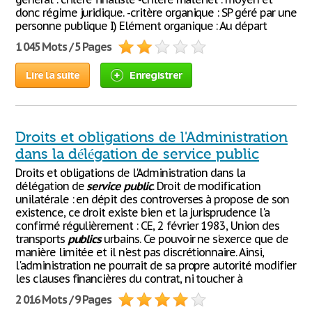
donc régime juridique. -critère organique : SP géré par une
personne publique I) Elément organique : Au départ
1 045 Mots / 5 Pages
Lire la suite
Enregistrer
Droits et obligations de l'Administration
dans la délégation de service public
Droits et obligations de l'Administration dans la
délégation de
service
public
. Droit de modification
unilatérale : en dépit des controverses à propose de son
existence, ce droit existe bien et la jurisprudence l'a
confirmé régulièrement : CE, 2 février 1983, Union des
transports
publics
urbains. Ce pouvoir ne s'exerce que de
manière limitée et il n'est pas discrétionnaire. Ainsi,
l'administration ne pourrait de sa propre autorité modifier
les clauses financières du contrat, ni toucher à
2 016 Mots / 9 Pages