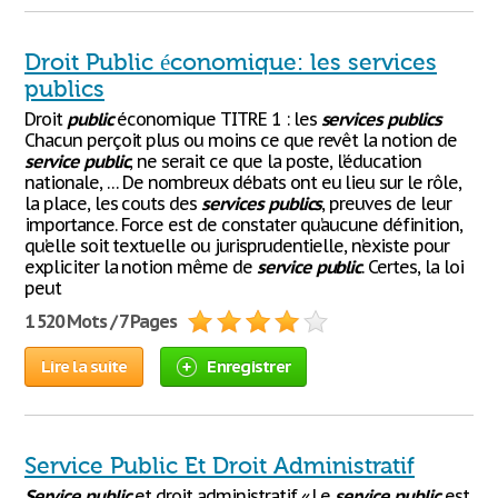
Droit Public économique: les services
publics
Droit
public
économique TITRE 1 : les
services
publics
Chacun perçoit plus ou moins ce que revêt la notion de
service
public
, ne serait ce que la poste, l’éducation
nationale, … De nombreux débats ont eu lieu sur le rôle,
la place, les couts des
services
publics
, preuves de leur
importance. Force est de constater qu’aucune définition,
qu’elle soit textuelle ou jurisprudentielle, n’existe pour
expliciter la notion même de
service
public
. Certes, la loi
peut
1 520 Mots / 7 Pages
Lire la suite
Enregistrer
Service Public Et Droit Administratif
Service
public
et droit administratif « Le
service
public
est