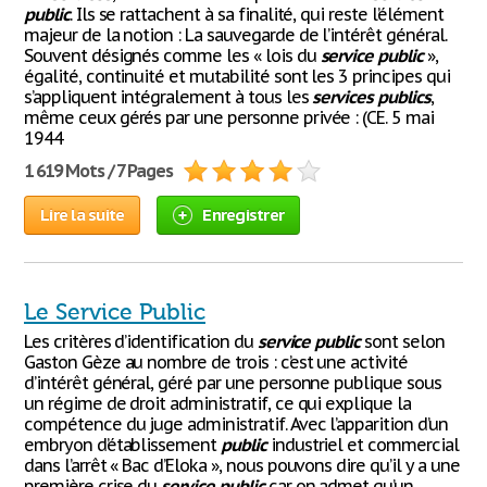
public
. Ils se rattachent à sa finalité, qui reste l’élément
majeur de la notion : La sauvegarde de l’intérêt général.
Souvent désignés comme les « lois du
service
public
»,
égalité, continuité et mutabilité sont les 3 principes qui
s’appliquent intégralement à tous les
services
publics
,
même ceux gérés par une personne privée : (CE. 5 mai
1944
1 619 Mots / 7 Pages
Lire la suite
Enregistrer
Le Service Public
Les critères d’identification du
service
public
sont selon
Gaston Gèze au nombre de trois : c’est une activité
d’intérêt général, géré par une personne publique sous
un régime de droit administratif, ce qui explique la
compétence du juge administratif. Avec l’apparition d’un
embryon d’établissement
public
industriel et commercial
dans l’arrêt « Bac d’Eloka », nous pouvons dire qu’il y a une
première crise du
service
public
car on admet qu’un