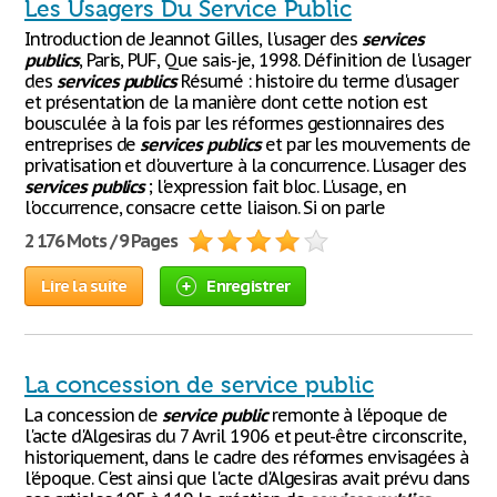
Les Usagers Du Service Public
Introduction de Jeannot Gilles, l'usager des
services
publics
, Paris, PUF, Que sais-je, 1998. Définition de l'usager
des
services
publics
Résumé : histoire du terme d'usager
et présentation de la manière dont cette notion est
bousculée à la fois par les réformes gestionnaires des
entreprises de
services
publics
et par les mouvements de
privatisation et d'ouverture à la concurrence. L'usager des
services
publics
; l'expression fait bloc. L'usage, en
l'occurrence, consacre cette liaison. Si on parle
2 176 Mots / 9 Pages
Lire la suite
Enregistrer
La concession de service public
La concession de
service
public
remonte à l'époque de
l'acte d'Algesiras du 7 Avril 1906 et peut-être circonscrite,
historiquement, dans le cadre des réformes envisagées à
l'époque. C'est ainsi que l'acte d'Algesiras avait prévu dans