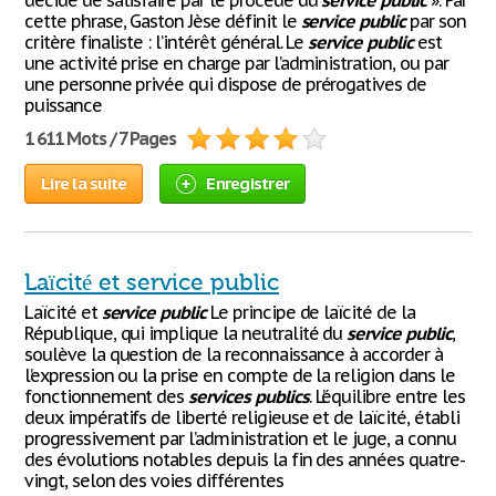
décidé de satisfaire par le procédé du
service
public
». Par
cette phrase, Gaston Jèse définit le
service
public
par son
critère finaliste : l’intérêt général. Le
service
public
est
une activité prise en charge par l’administration, ou par
une personne privée qui dispose de prérogatives de
puissance
1 611 Mots / 7 Pages
Lire la suite
Enregistrer
Laïcité et service public
Laïcité et
service
public
Le principe de laïcité de la
République, qui implique la neutralité du
service
public
,
soulève la question de la reconnaissance à accorder à
l’expression ou la prise en compte de la religion dans le
fonctionnement des
services
publics
. L’équilibre entre les
deux impératifs de liberté religieuse et de laïcité, établi
progressivement par l’administration et le juge, a connu
des évolutions notables depuis la fin des années quatre-
vingt, selon des voies différentes