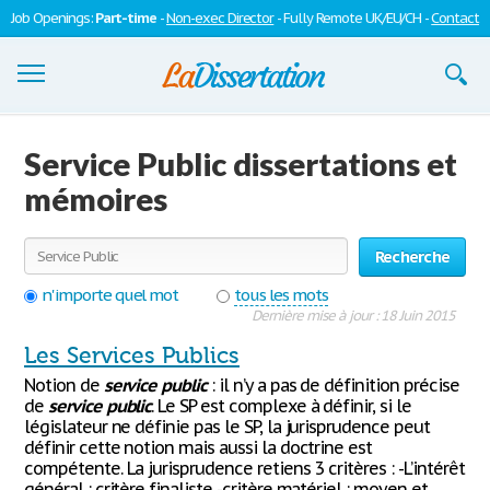
Job Openings:
Part-time
-
Non-exec Director
- Fully Remote UK/EU/CH -
Contact
Dissertations
Service Public dissertations et
S'inscrire
mémoires
Se connecter
Recherche
Contactez-nous
n'importe quel mot
tous les mots
Dernière mise à jour : 18 Juin 2015
Les Services Publics
Notion de
service
public
: il n’y a pas de définition précise
de
service
public
. Le SP est complexe à définir, si le
législateur ne définie pas le SP, la jurisprudence peut
définir cette notion mais aussi la doctrine est
compétente. La jurisprudence retiens 3 critères : -L’intérêt
général : critère finaliste -critère matériel : moyen et