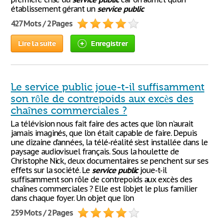
établissement gérant un
service
public
427 Mots / 2 Pages
Lire la suite
Enregistrer
Le service public joue-t-il suffisamment
son rôle de contrepoids aux excès des
chaînes commerciales ?
La télévision nous fait faire des actes que l’on n’aurait
jamais imaginés, que l’on était capable de faire. Depuis
une dizaine d’années, la télé-réalité s’est installée dans le
paysage audiovisuel français. Sous la houlette de
Christophe Nick, deux documentaires se penchent sur ses
effets sur la société. Le
service
public
joue-t-il
suffisamment son rôle de contrepoids aux excès des
chaînes commerciales ? Elle est l’objet le plus familier
dans chaque foyer. Un objet que l’on
259 Mots / 2 Pages