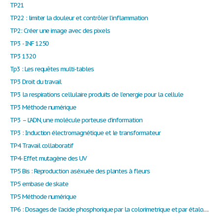
TP21
TP22 : limiter la douleur et contrôler l’inflammation
TP2: Créer une image avec des pixels
TP3 - INF 1250
TP3 1320
Tp3 : Les requêtes multi-tables
TP3 Droit du travail
TP3 la respirations cellulaire produits de l’energie pour la cellule
TP3 Méthode numérique
TP3 – L’ADN, une molécule porteuse d’information
TP3 : Induction électromagnétique et le transformateur
TP4 Travail collaboratif
TP4- Effet mutagène des UV
TP5 Bis : Reproduction aséxuée des plantes à fleurs
TP5 embase de skate
TP5 Méthode numérique
TP6 : Dosages de l'acide phosphorique par la colorimetrique et par étalonnage