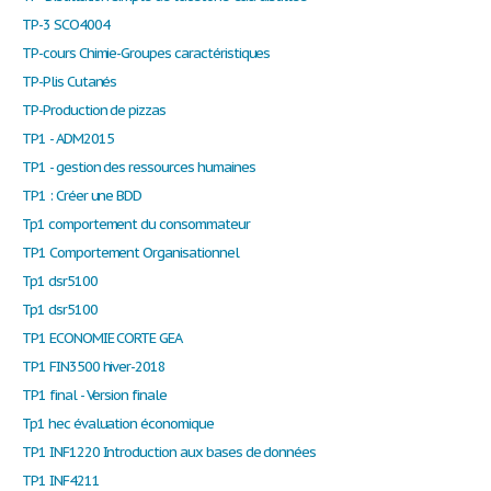
TP-3 SCO4004
TP-cours Chimie-Groupes caractéristiques
TP-Plis Cutanés
TP-Production de pizzas
TP1 - ADM2015
TP1 - gestion des ressources humaines
TP1 : Créer une BDD
Tp1 comportement du consommateur
TP1 Comportement Organisationnel
Tp1 dsr5100
Tp1 dsr5100
TP1 ECONOMIE CORTE GEA
TP1 FIN3500 hiver-2018
TP1 final - Version finale
Tp1 hec évaluation économique
TP1 INF1220 Introduction aux bases de données
TP1 INF4211