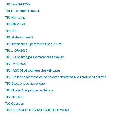
TP1 java INF1256
Tp1 L’économie du travail
TP1 Marketing
TP1 MKG3330
TP1 SI4
TP1 style et clareté
TP1 Techniques Opératoires Chez Le Rat
TP1.1_ORH2010
TP1 : Le phénotype à différentes échelles
TP2 - AMD2007
TP2 - GSO 6114 tournées des véhicules
TP2 : Etude et synthèse de complexes des métaux du groupe VI à différents degrés d’oxydation Cr (II) et Mo (0)
TP2 électronique numérique
TP2 Etude d'une pompe centrifuge
TP2 orh1600
Tp2 Question
TP2 UTILISATION DES TABLEAUX SOUS WORD