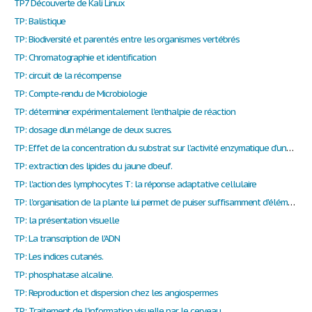
TP7 Découverte de Kali Linux
TP: Balistique
TP: Biodiversité et parentés entre les organismes vertébrés
TP: Chromatographie et identification
TP: circuit de la récompense
TP: Compte-rendu de Microbiologie
TP: déterminer expérimentalement l'enthalpie de réaction
TP: dosage d'un mélange de deux sucres.
TP: Effet de la concentration du substrat sur l’activité enzymatique d’une protéase.
TP: extraction des lipides du jaune d'oeuf.
TP: l'action des lymphocytes T: la réponse adaptative cellulaire
TP: l'organisation de la plante lui permet de puiser suffisamment d'éléments nutritifs dans l'air
TP: la présentation visuelle
TP: La transcription de l'ADN
TP: Les indices cutanés.
TP: phosphatase alcaline.
TP: Reproduction et dispersion chez les angiospermes
TP: Traitement de l'information visuelle par le cerveau