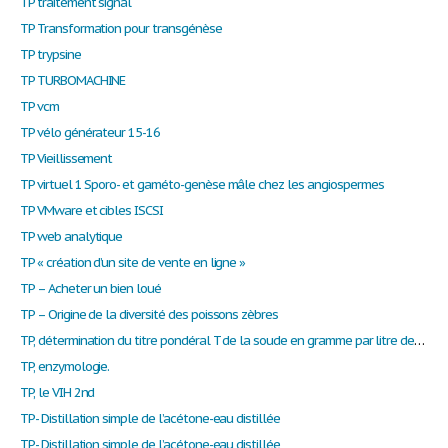
TP traitement signal
TP Transformation pour transgénèse
TP trypsine
TP TURBOMACHINE
TP vcm
TP vélo générateur 15-16
TP Vieillissement
TP virtuel 1 Sporo- et gaméto-genèse mâle chez les angiospermes
TP VMware et cibles ISCSI
TP web analytique
TP « création d’un site de vente en ligne »
TP – Acheter un bien loué
TP – Origine de la diversité des poissons zèbres
TP, détermination du titre pondéral T de la soude en gramme par litre de solution
TP, enzymologie.
TP, le VIH 2nd
TP- Distillation simple de l’acétone-eau distillée
TP- Distillation simple de l’acétone-eau distillée