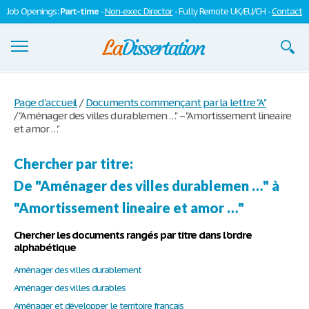
Job Openings:
Part-time
-
Non-exec Director
- Fully Remote UK/EU/CH -
Contact
Dissertations
Page d'accueil
/
Documents commençant par la lettre "A"
/
"Aménager des villes durablemen …" – "Amortissement lineaire
S'inscrire
et amor …"
Se connecter
Chercher par titre:
Contactez-nous
De "Aménager des villes durablemen …" à
"Amortissement lineaire et amor …"
Chercher les documents rangés par titre dans l'ordre
alphabétique
Aménager des villes durablement
Aménager des villes durables
Aménager et développer le territoire français