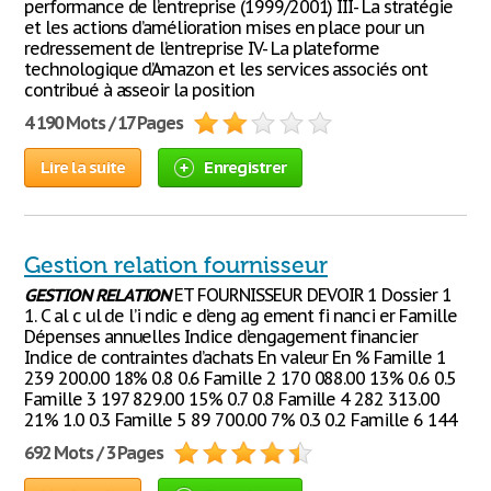
performance de l’entreprise (1999/2001) III- La stratégie
et les actions d’amélioration mises en place pour un
redressement de l’entreprise IV- La plateforme
technologique d’Amazon et les services associés ont
contribué à asseoir la position
4 190 Mots / 17 Pages
Lire la suite
Enregistrer
Gestion relation fournisseur
GESTION
RELATION
ET FOURNISSEUR DEVOIR 1 Dossier 1
1. C al c ul de l’i ndic e d’eng ag ement fi nanci er Famille
Dépenses annuelles Indice d’engagement financier
Indice de contraintes d’achats En valeur En % Famille 1
239 200.00 18% 0.8 0.6 Famille 2 170 088.00 13% 0.6 0.5
Famille 3 197 829.00 15% 0.7 0.8 Famille 4 282 313.00
21% 1.0 0.3 Famille 5 89 700.00 7% 0.3 0.2 Famille 6 144
692 Mots / 3 Pages