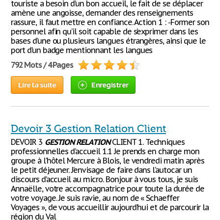
touriste a besoin d’un bon accueil, le fait de se déplacer
amène une angoisse, demander des renseignements
rassure, il faut mettre en confiance. Action 1 : -Former son
personnel afin qu’il soit capable de s’exprimer dans les
bases d’une ou plusieurs langues étrangères, ainsi que le
port d’un badge mentionnant les langues
792 Mots / 4 Pages
Lire la suite
Enregistrer
Devoir 3 Gestion Relation Client
DEVOIR 3
GESTION
RELATION
CLIENT 1. Techniques
professionnelles d’accueil 1.1 Je prends en charge mon
groupe à l’hôtel Mercure à Blois, le vendredi matin après
le petit déjeuner. J’envisage de faire dans l’autocar un
discours d’accueil au micro. Bonjour à vous tous, je suis
Annaëlle, votre accompagnatrice pour toute la durée de
votre voyage. Je suis ravie, au nom de « Schaeffer
Voyages », de vous accueillir aujourd’hui et de parcourir la
région du Val