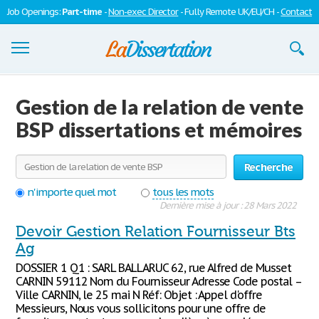
Job Openings:
Part-time
-
Non-exec Director
- Fully Remote UK/EU/CH -
Contact
Dissertations
Gestion de la relation de vente
S'inscrire
BSP dissertations et mémoires
Se connecter
Recherche
Contactez-nous
n'importe quel mot
tous les mots
Dernière mise à jour : 28 Mars 2022
Devoir Gestion Relation Fournisseur Bts
Ag
DOSSIER 1 Q1 : SARL BALLARUC 62, rue Alfred de Musset
CARNIN 59112 Nom du Fournisseur Adresse Code postal –
Ville CARNIN, le 25 mai N Réf: Objet : Appel d'offre
Messieurs, Nous vous sollicitons pour une offre de