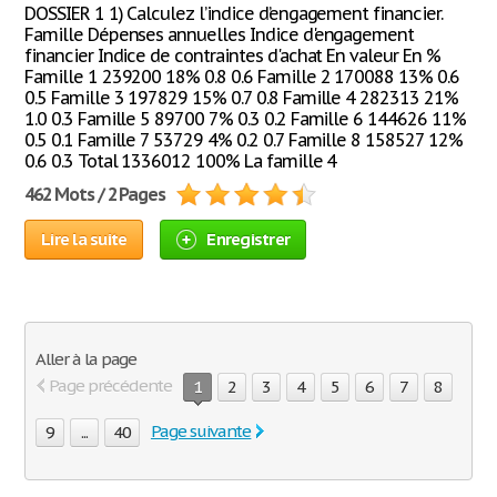
DOSSIER 1 1) Calculez l’indice d’engagement financier.
Famille Dépenses annuelles Indice d'engagement
financier Indice de contraintes d'achat En valeur En %
Famille 1 239200 18% 0.8 0.6 Famille 2 170088 13% 0.6
0.5 Famille 3 197829 15% 0.7 0.8 Famille 4 282313 21%
1.0 0.3 Famille 5 89700 7% 0.3 0.2 Famille 6 144626 11%
0.5 0.1 Famille 7 53729 4% 0.2 0.7 Famille 8 158527 12%
0.6 0.3 Total 1336012 100% La famille 4
462 Mots / 2 Pages
Lire la suite
Enregistrer
Aller à la page
Page précédente
1
2
3
4
5
6
7
8
Page suivante
9
...
40