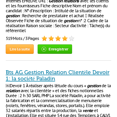
internes EPREUVE U41 :
Gestion
relations
avec les clients
et les fournisseurs Fiche descriptive Nom et prénom du
candidat : N° d’inscription : Intitulé de la situation de
gestion
: Recherche de prestataire et achat  Réalisée ⁯
Observée Fiche de situation de
gestion
n° :2 Cadre de la
réalisation Raison sociale : Secteur d’activité : Tâche(s) du
référentiel
519 Mots / 3 Pages
Lire la suite
Enregistrer
Bts AG Gestion Relation Clientèle Devoir
1: la société Paladin
￼Devoir 1 À réaliser après l’étude du cours «
gestion
de la
relation
avec la clientèle » et des fiches notionnelles
Durée : 2 h 30 SARL PMP La société Paladin, a pour activité
la fabrication et la commercialisation de menuiserie
(volets, fenêtres, vérandas, stores, portails..). Elle emploie
32 salariés répartis entre la production, la
vente
et
l’installation. Elle est située 54 rue des Templiers à CALVI.