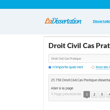
Dissertati
Droit Civil Cas Pra
n'importe quel mot
tous les
25 758 Droit Civil Cas Pratique dissert
Aller à la page
Page précédente
1
2
3