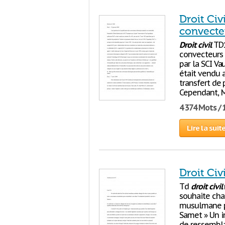
Droit Civ
convecte
Droit
civil
TD1
convecteurs 
par la SCI Va
était vendu a
transfert de 
Cependant, M
4 374 Mots / 
Lire la suit
Droit Civ
Td
droit
civil
souhaite cha
musulmane po
Samet » Un i
de ressembla