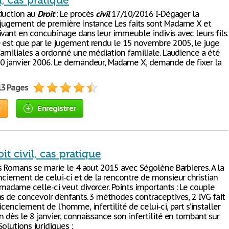
l, cas pratique
duction au
Droit
: Le procès
civil
17/10/2016 I-Dégager la
 jugement de première instance Les faits sont Madame X et
ivant en concubinage dans leur immeuble indivis avec leurs fils.
 est que par le jugement rendu le 15 novembre 2005, le juge
familiales a ordonné une médiation familiale. L'audience a été
0 janvier 2006. Le demandeur, Madame X, demande de fixer la
13 Pages
e
Enregistrer
it civil, cas pratique
as Romans se marie le 4 aout 2015 avec Ségolène Barbieres. A la
nciement de celui-ci et de la rencontre de monsieur christian
 madame celle-ci veut divorcer. Points importants : Le couple
s de concevoir d’enfants. 3 méthodes contraceptives, 2 IVG fait
icenciement de l’homme, infertilité de celui-ci, part s’installer
n dès le 8 janvier, connaissance son infertilité en tombant sur
Solutions juridiques :