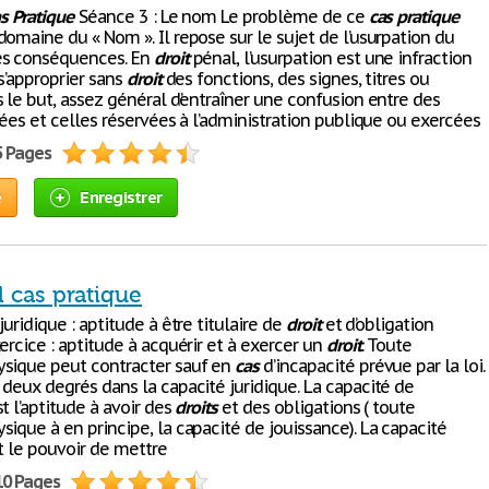
s
Pratique
Séance 3 : Le nom Le problème de ce
cas
pratique
omaine du « Nom ». Il repose sur le sujet de l’usurpation du
es conséquences. En
droit
pénal, l’usurpation est une infraction
s’approprier sans
droit
des fonctions, des signes, titres ou
 le but, assez général d’entraîner une confusion entre des
vées et celles réservées à l’administration publique ou exercées
5 Pages
e
Enregistrer
il cas pratique
juridique : aptitude à être titulaire de
droit
et d’obligation
ercice : aptitude à acquérir et à exercer un
droit
. Toute
sique peut contracter sauf en
cas
d’incapacité prévue par la loi.
deux degrés dans la capacité juridique. La capacité de
t l’aptitude à avoir des
droits
et des obligations ( toute
ique à en principe, la capacité de jouissance). La capacité
t le pouvoir de mettre
10 Pages