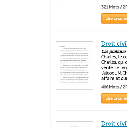
321 Mots / 2
Lire la suit
Droit civi
Cas
pratique
Charles, le c
Charles, qui 
vente. Le le
l'alcool, M. 
affaire et qu
466 Mots / 2
Lire la suit
Droit civi