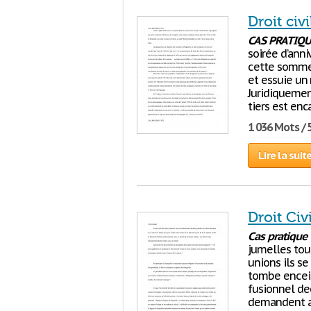
Droit civ
CAS
PRATIQU
soirée d’ann
cette somme 
et essuie un 
Juridiquement
tiers est enc
1 036 Mots / 
Lire la suit
Droit Civ
Cas
pratique
jumelles tou
unions ils se
tombe enceint
fusionnel de
demandent al