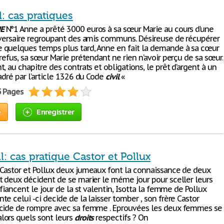
il: cas pratiques
E
N°1 Anne a prêté 3000 euros à sa sœur Marie au cours d’une
iversaire regroupant des amis communs. Désireuse de récupérer
quelques temps plus tard, Anne en fait la demande à sa cœur
refus, sa sœur Marie prétendant ne rien n’avoir perçu de sa sœur.
, au chapitre des contrats et obligations, le prêt d’argent à un
adré par l’article 1326 du Code
civil
«
5 Pages
e
Enregistrer
il: cas pratique Castor et Pollux
Castor et Pollux deux jumeaux font la connaissance de deux
t deux décident de se marier le méme jour pour sceller leurs
 fiancent le jour de la st valentin, Isotta la femme de Pollux
e celui -ci decide de la laisser tomber , son frère Castor
cide de rompre avec sa femme . Eprouvées les deux femmes se
ors quels sont leurs
droits
respectifs ? On