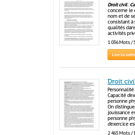
Droit
civil
:
Ca
concerne le d
nom et de s
consistant à 
qualités dans
activités pri
1 036 Mots / 
Lire la suit
Droit civ
Personnalité 
Capacité d’ex
personne phy
On distingue 
jouissance es
personne phys
d’exercice es
2 465 Mots / 