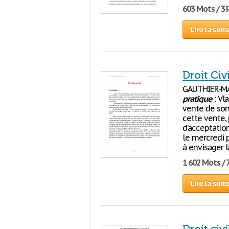
603 Mots / 3
Lire la suit
Droit Civ
GAUTHIER-MA
pratique
: Vla
vente de son 
cette vente,
d’acceptatio
le mercredi p
à envisager l
1 602 Mots / 
Lire la suit