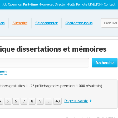
Job Openings:
Part-time
-
Non-exec Director
- Fully Remote UK/EU/CH -
Contact
ons
S'inscrire
Se connecter
Contactez-nous
tique dissertations et mémoires
Recherche
 mots
ations gratuites 1 - 25 (affichage des premiers
1 000
résultats)
Page suivante
4
5
6
7
8
9
...
40