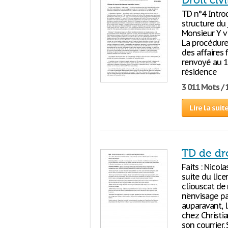
Droit civi
TD n°4 Intro
structure du
Monsieur Y v
La procédure
des affaires 
renvoyé au 1
résidence
3 011 Mots / 
Lire la suit
TD de dro
Faits : Nicol
suite du lice
cliouscat de
n’envisage pa
auparavant, l
chez Christia
son courrier. 