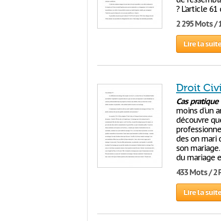
? L’article 6
2 295 Mots / 
Lire la suit
Droit Civ
Cas
pratique
moins d'un a
découvre que
professionnel
des on mari d
son mariage.
du mariage e
433 Mots / 2
Lire la suit