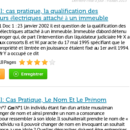
Dernière mise à jour : 9 Juillet 2015
il: cas pratique, la qualification des
urs électriques attaché à un immeuble
 Doc 1 : 23 janvier 2002 il est question de la qualification des
électriques attaché à un immeuble. Immeuble d’abord détenu
uroger qui, de part l’intervention d’un liquidateur judiciaire Mr X a
ux consorts B. et W. par acte du 17 mai 1995 spécifiant que le
propriété et l’entrée en jouissance étaient fixé au 1er avril 1994.
r Y a occupé ce dit
18 Pages
e
Enregistrer
il: Cas Pratique, Le Nom Et Le Prénom
n°7
Cas
N°1 Un individu étant fan d’un artiste musulman
nger de nom et ainsi prendre un nom a consonance
ur ressembler à son idole. Il souhaiterait prendre le nom de «
ndividu va il pouvoir changer de nom en invoquant un souhait
nce a une idole ? Quelles démarches doivent être entreprises