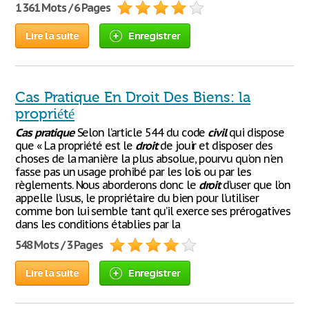
1 361 Mots / 6 Pages
Lire la suite
Enregistrer
Cas Pratique En Droit Des Biens: la
propriété
Cas
pratique
Selon l’article 544 du code
civil
qui dispose
que « La propriété est le
droit
de jouir et disposer des
choses de la manière la plus absolue, pourvu qu'on n'en
fasse pas un usage prohibé par les lois ou par les
règlements. Nous aborderons donc le
droit
d’user que l’on
appelle l’usus, le propriétaire du bien pour l’utiliser
comme bon lui semble tant qu’il exerce ses prérogatives
dans les conditions établies par la
548 Mots / 3 Pages
Lire la suite
Enregistrer