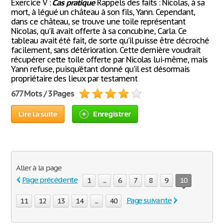
Exercice V :
Cas
pratique
Rappels des faits : Nicolas, à sa
mort, à légué un château à son fils, Yann. Cependant,
dans ce château, se trouve une toile représentant
Nicolas, qu’il avait offerte à sa concubine, Carla. Ce
tableau avait été fait, de sorte qu’il puisse être décroché
facilement, sans détérioration. Cette dernière voudrait
récupérer cette toile offerte par Nicolas lui-même, mais
Yann refuse, puisqu’étant donné qu’il est désormais
propriétaire des lieux par testament
677 Mots / 3 Pages
Lire la suite
Enregistrer
Aller à la page
Page précédente
1
...
6
7
8
9
10
Page suivante
11
12
13
14
...
40