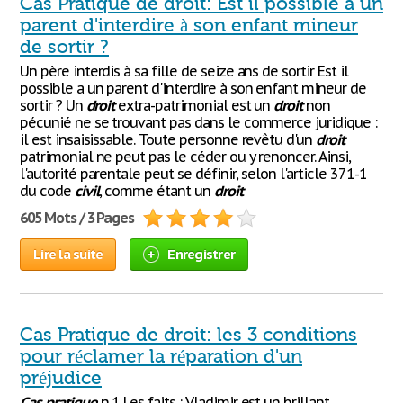
Cas Pratique de droit: Est il possible a un
parent d'interdire à son enfant mineur
de sortir ?
Un père interdis à sa fille de seize ans de sortir Est il
possible a un parent d'interdire à son enfant mineur de
sortir ? Un
droit
extra-patrimonial est un
droit
non
pécunié ne se trouvant pas dans le commerce juridique :
il est insaisissable. Toute personne revêtu d'un
droit
patrimonial ne peut pas le céder ou y renoncer. Ainsi,
l'autorité parentale peut se définir, selon l'article 371-1
du code
civil
, comme étant un
droit
605 Mots / 3 Pages
Lire la suite
Enregistrer
Cas Pratique de droit: les 3 conditions
pour réclamer la réparation d'un
préjudice
Cas
pratique
n 1 Les faits : Vladimir est un brillant