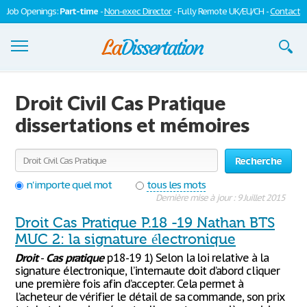
Job Openings:
Part-time
-
Non-exec Director
- Fully Remote UK/EU/CH -
Contact
Dissertations
Droit Civil Cas Pratique
S'inscrire
dissertations et mémoires
Se connecter
Recherche
Contactez-nous
n'importe quel mot
tous les mots
Dernière mise à jour : 9 Juillet 2015
Droit Cas Pratique P.18 -19 Nathan BTS
MUC 2: la signature électronique
Droit
-
Cas
pratique
p18-19 1) Selon la loi relative à la
signature électronique, l’internaute doit d’abord cliquer
une première fois afin d’accepter. Cela permet à
l’acheteur de vérifier le détail de sa commande, son prix