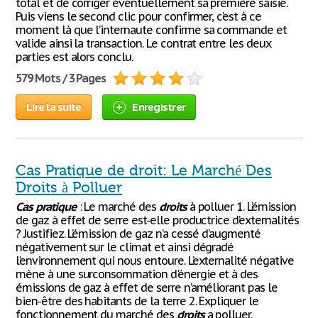
total et de corriger éventuellement sa première saisie.
Puis viens le second clic pour confirmer, c’est à ce
moment là que l’internaute confirme sa commande et
valide ainsi la transaction. Le contrat entre les deux
parties est alors conclu.
579 Mots / 3 Pages
Lire la suite
Enregistrer
Cas Pratique de droit: Le Marché Des
Droits à Polluer
Cas
pratique
: Le marché des
droits
à polluer 1. L’émission
de gaz à effet de serre est-elle productrice d’externalités
? Justifiez. L’émission de gaz n’a cessé d’augmenté
négativement sur le climat et ainsi dégradé
l’environnement qui nous entoure. L’externalité négative
mène à une surconsommation d'énergie et à des
émissions de gaz à effet de serre n’améliorant pas le
bien-être des habitants de la terre 2. Expliquer le
fonctionnement du marché des
droits
a polluer.