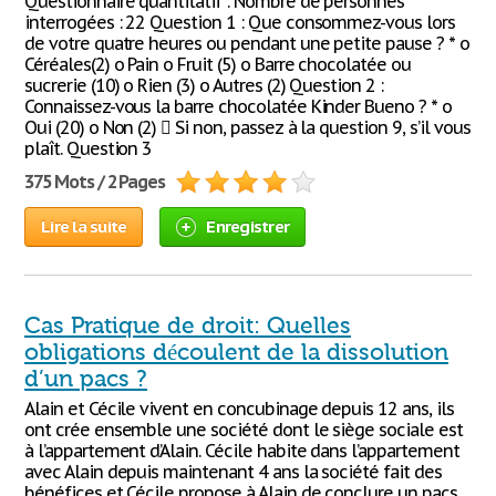
Questionnaire quantitatif : Nombre de personnes
interrogées : 22 Question 1 : Que consommez-vous lors
de votre quatre heures ou pendant une petite pause ? * o
Céréales(2) o Pain o Fruit (5) o Barre chocolatée ou
sucrerie (10) o Rien (3) o Autres (2) Question 2 :
Connaissez-vous la barre chocolatée Kinder Bueno ? * o
Oui (20) o Non (2)  Si non, passez à la question 9, s’il vous
plaît. Question 3
375 Mots / 2 Pages
Lire la suite
Enregistrer
Cas Pratique de droit: Quelles
obligations découlent de la dissolution
d’un pacs ?
Alain et Cécile vivent en concubinage depuis 12 ans, ils
ont crée ensemble une société dont le siège sociale est
à l’appartement d’Alain. Cécile habite dans l’appartement
avec Alain depuis maintenant 4 ans la société fait des
bénéfices et Cécile propose à Alain de conclure un pacs.