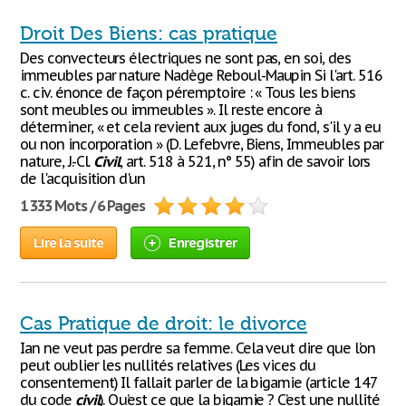
Droit Des Biens: cas pratique
Des convecteurs électriques ne sont pas, en soi, des
immeubles par nature Nadège Reboul-Maupin Si l'art. 516
c. civ. énonce de façon péremptoire : « Tous les biens
sont meubles ou immeubles ». Il reste encore à
déterminer, « et cela revient aux juges du fond, s'il y a eu
ou non incorporation » (D. Lefebvre, Biens, Immeubles par
nature, J.-Cl.
Civil
, art. 518 à 521, n° 55) afin de savoir lors
de l'acquisition d'un
1 333 Mots / 6 Pages
Lire la suite
Enregistrer
Cas Pratique de droit: le divorce
Ian ne veut pas perdre sa femme. Cela veut dire que l’on
peut oublier les nullités relatives (Les vices du
consentement) Il fallait parler de la bigamie (article 147
du code
civil
). Qu’est ce que la bigamie ? C’est une nullité