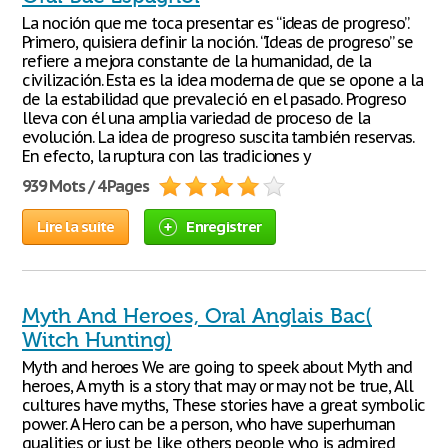
La noción que me toca presentar es “ideas de progreso”.
Primero, quisiera definir la noción. “Ideas de progreso” se
refiere a mejora constante de la humanidad, de la
civilización. Esta es la idea moderna de que se opone a la
de la estabilidad que prevaleció en el pasado. Progreso
lleva con él una amplia variedad de proceso de la
evolución. La idea de progreso suscita también reservas.
En efecto, la ruptura con las tradiciones y
939 Mots / 4 Pages
Lire la suite
Enregistrer
Myth And Heroes, Oral Anglais Bac(
Witch Hunting)
Myth and heroes We are going to speek about Myth and
heroes, A myth is a story that may or may not be true, All
cultures have myths, These stories have a great symbolic
power. A Hero can be a person, who have superhuman
qualities or just be like others people who is admired