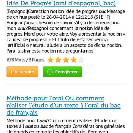
Idée De Progrès (oral d'espagnol, bac)
[Espagnol]Correction notion idée de progrès
bac
Message
de chihua posté le 26-04-2014 à 12:12:18 (S | E | F)
Bonjour j'aurais besoin de savoir s'il y a des erreurs pour
mon
oral
d'espagnol concernant la notion idée de
progrès. Merci pour votre aide. Voy a presentar la noción «
La idea de progreso ». El titulo de esta secuencia,
“artificial o natural” alude a un aspecto de dicha noción.
Para ilustrar esta noción nos preguntamos
678 Mots / 3 Pages
Lire la suite
Enregistrer
Méthode pour l'oral Ou comment
réaliser l'étude d'un texte à l'oral du bac
de français
Méthode pour l'
oral
Ou comment réaliser l'étude d'un
texte à l'
oral
du
bac
de français Considérations générales
: Je prends en compte les objectifs de l'épreuve •