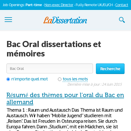
Job Openings:
Part-time
-
Non-exec Director
- Fully Remote UK/EU/CH -
Contact
Dissertations
Bac Oral dissertations et
S'inscrire
mémoires
Se connecter
Recherche
Contactez-nous
n'importe quel mot
tous les mots
Dernière mise à jour : 24 Juin 2015
Résumé des thèmes pour l'oral du Bac en
allemand
Thema 1 : Raum und Austausch Das Thema ist Raum und
Austausch. Wir haben “Mobile Jugend” studieren mit
„Reisen“. Das ist Freuden in Osteuropa reisen. Sie durch
Europa fahren. Dann „Studium“, mit ein Mädchen, sie ist