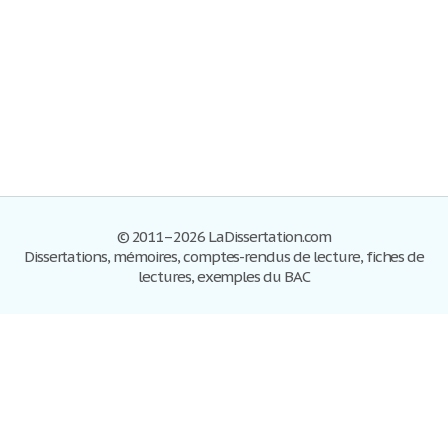
© 2011–2026 LaDissertation.com
Dissertations, mémoires, comptes-rendus de lecture, fiches de
lectures, exemples du BAC
Dissertations
S'inscrire
Se connecter
Foire aux questions