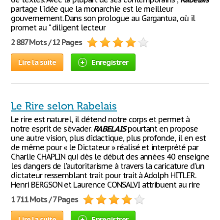
partage l'idée que la monarchie est le meilleur
gouvernement. Dans son prologue au Gargantua, où il
promet au " diligent lecteur
2 887 Mots / 12 Pages
Lire la suite
Enregistrer
Le Rire selon Rabelais
Le rire est naturel, il détend notre corps et permet à
notre esprit de s'évader.
RABELAIS
pourtant en propose
une autre vision, plus didactique, plus profonde, il en est
de même pour « le Dictateur » réalisé et interprété par
Charlie CHAPLIN qui dès le début des années 40 enseigne
les dangers de l'autoritarisme à travers la caricature d'un
dictateur ressemblant trait pour trait à Adolph HITLER.
Henri BERGSON et Laurence CONSALVI attribuent au rire
1 711 Mots / 7 Pages
Lire la suite
Enregistrer