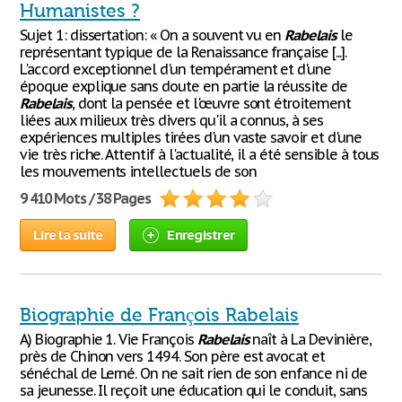
Humanistes ?
Sujet 1: dissertation: « On a souvent vu en
Rabelais
le
représentant typique de la Renaissance française [...].
L'accord exceptionnel d'un tempérament et d'une
époque explique sans doute en partie la réussite de
Rabelais
, dont la pensée et l'œuvre sont étroitement
liées aux milieux très divers qu'il a connus, à ses
expériences multiples tirées d'un vaste savoir et d'une
vie très riche. Attentif à l'actualité, il a été sensible à tous
les mouvements intellectuels de son
9 410 Mots / 38 Pages
Lire la suite
Enregistrer
Biographie de François Rabelais
A) Biographie 1. Vie François
Rabelais
naît à La Devinière,
près de Chinon vers 1494. Son père est avocat et
sénéchal de Lerné. On ne sait rien de son enfance ni de
sa jeunesse. Il reçoit une éducation qui le conduit, sans