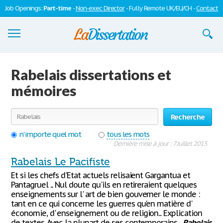
Job Openings:
Part-time
-
Non-exec Director
- Fully Remote UK/EU/CH -
Contact
Dissertations
Rabelais dissertations et
S'inscrire
mémoires
Se connecter
Recherche
Contactez-nous
n'importe quel mot
tous les mots
Dernière mise à jour : 7 Juillet 2015
Rabelais Le Pacifiste
Et si les chefs d'Etat actuels relisaient Gargantua et
Pantagruel ... Nul doute qu'ils en retireraient quelques
enseignements sur l' art de bien gouverner le monde :
tant en ce qui concerne les guerres qu'en matière d'
économie, d' enseignement ou de religion... Explication
de textes. Avec la plupart de ses contemporains ,
Rabelais