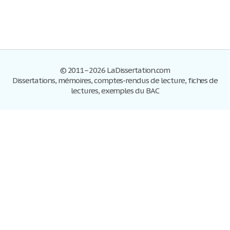
© 2011–2026 LaDissertation.com
Dissertations, mémoires, comptes-rendus de lecture, fiches de
lectures, exemples du BAC
Dissertations
S'inscrire
Se connecter
Foire aux questions
Contactez-nous
Plan du site