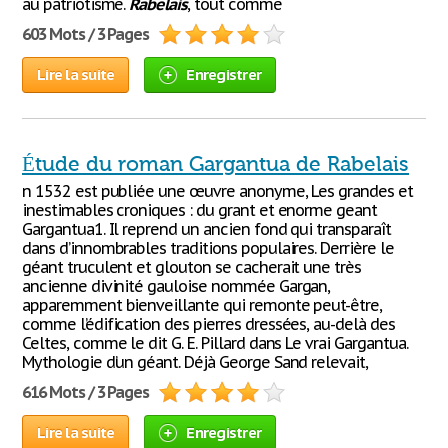
au patriotisme.
Rabelais
, tout comme
603 Mots / 3 Pages
Lire la suite
Enregistrer
Étude du roman Gargantua de Rabelais
n 1532 est publiée une œuvre anonyme, Les grandes et
inestimables croniques : du grant et enorme geant
Gargantua1. Il reprend un ancien fond qui transparaît
dans d’innombrables traditions populaires. Derrière le
géant truculent et glouton se cacherait une très
ancienne divinité gauloise nommée Gargan,
apparemment bienveillante qui remonte peut-être,
comme l’édification des pierres dressées, au-delà des
Celtes, comme le dit G. E. Pillard dans Le vrai Gargantua.
Mythologie d’un géant. Déjà George Sand relevait,
616 Mots / 3 Pages
Lire la suite
Enregistrer