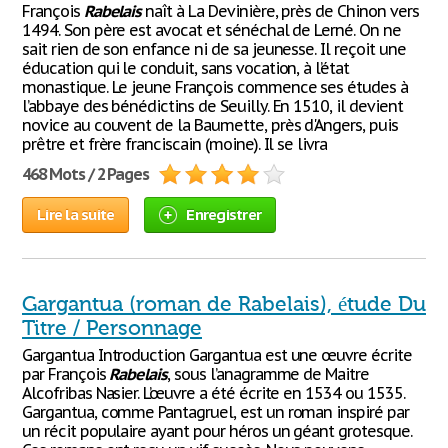
François
Rabelais
naît à La Devinière, près de Chinon vers
1494. Son père est avocat et sénéchal de Lerné. On ne
sait rien de son enfance ni de sa jeunesse. Il reçoit une
éducation qui le conduit, sans vocation, à l’état
monastique. Le jeune François commence ses études à
l’abbaye des bénédictins de Seuilly. En 1510, il devient
novice au couvent de la Baumette, près d'Angers, puis
prêtre et frère franciscain (moine). Il se livra
468 Mots / 2 Pages
Lire la suite
Enregistrer
Gargantua (roman de Rabelais), étude Du
Titre / Personnage
Gargantua Introduction Gargantua est une œuvre écrite
par François
Rabelais
, sous l’anagramme de Maitre
Alcofribas Nasier. L’œuvre a été écrite en 1534 ou 1535.
Gargantua, comme Pantagruel, est un roman inspiré par
un récit populaire ayant pour héros un géant grotesque.