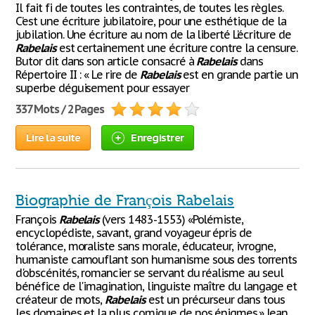
Il fait fi de toutes les contraintes, de toutes les règles.
C’est une écriture jubilatoire, pour une esthétique de la
jubilation. Une écriture au nom de la liberté L’écriture de
Rabelais
est certainement une écriture contre la censure.
Butor dit dans son article consacré à
Rabelais
dans
Répertoire II : « Le rire de
Rabelais
est en grande partie un
superbe déguisement pour essayer
337 Mots / 2 Pages
Lire la suite
Enregistrer
Biographie de François Rabelais
François
Rabelais
(vers 1483-1553) «Polémiste,
encyclopédiste, savant, grand voyageur épris de
tolérance, moraliste sans morale, éducateur, ivrogne,
humaniste camouflant son humanisme sous des torrents
d'obscénités, romancier se servant du réalisme au seul
bénéfice de l'imagination, linguiste maître du langage et
créateur de mots,
Rabelais
est un précurseur dans tous
les domaines et la plus comique de nos énigmes.» Jean