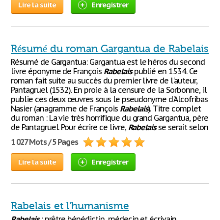
Lire la suite
Enregistrer
Résumé du roman Gargantua de Rabelais
Résumé de Gargantua: Gargantua est le héros du second
livre éponyme de François
Rabelais
publié en 1534. Ce
roman fait suite au succès du premier livre de l'auteur,
Pantagruel (1532). En proie à la censure de la Sorbonne, il
publie ces deux œuvres sous le pseudonyme d'Alcofribas
Nasier (anagramme de François
Rabelais
). Titre complet
du roman : La vie très horrifique du grand Gargantua, père
de Pantagruel. Pour écrire ce livre,
Rabelais
se serait selon
1 027 Mots / 5 Pages
Lire la suite
Enregistrer
Rabelais et l'humanisme
Rabelais
: prêtre bénédictin, médecin et écrivain