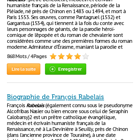
humaniste français de la Renaissance, période de la
Pléiade, né près de Chinon en 1483 ou 1494, et mort à
Paris 1553. Ses œuvres, comme Pantagruel (1532) et
Gargantua (1534), qui tiennent à la fois du conte avec
leurs personnages de géants, de la parodie héroï-
comique de l'épopée et du roman de chevalerie sont
considérées comme une des premières formes du roman
moderne. Admirateur d'Érasme, maniant la parodie et
868 Mots / 4 Pages
Lire la suite
Enregistrer
Biographie de François Rabelais
François
Rabelais
(également connu sous le pseudonyme
Alcofribas Nasier ou bien encore sous celui de Seraphin
Calobarsy)2 est un prêtre catholique évangélique,
médecin et écrivain humaniste français de la
Renaissance, né à La Devinière à Seuilly, près de Chinon
(dans l’ancienne province de Touraine), à une date