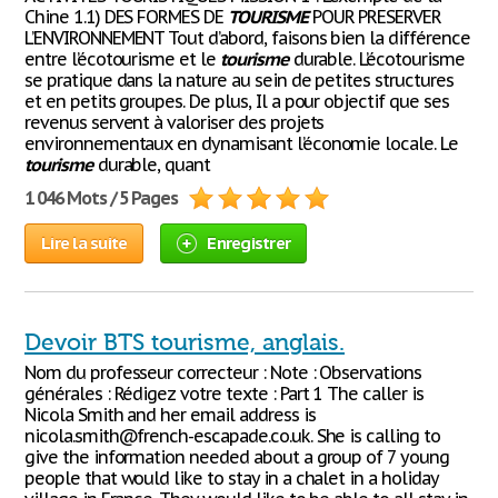
Chine 1.1) DES FORMES DE
TOURISME
POUR PRESERVER
L’ENVIRONNEMENT Tout d’abord, faisons bien la différence
entre l’écotourisme et le
tourisme
durable. L’écotourisme
se pratique dans la nature au sein de petites structures
et en petits groupes. De plus, Il a pour objectif que ses
revenus servent à valoriser des projets
environnementaux en dynamisant l’économie locale. Le
tourisme
durable, quant
1 046 Mots / 5 Pages
Lire la suite
Enregistrer
Devoir BTS tourisme, anglais.
Nom du professeur correcteur : Note : Observations
générales : Rédigez votre texte : Part 1 The caller is
Nicola Smith and her email address is
nicola.smith@french-escapade.co.uk. She is calling to
give the information needed about a group of 7 young
people that would like to stay in a chalet in a holiday