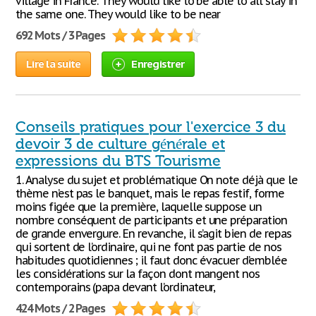
village in France. They would like to be able to all stay in
the same one. They would like to be near
692 Mots / 3 Pages
Lire la suite
Enregistrer
Conseils pratiques pour l'exercice 3 du
devoir 3 de culture générale et
expressions du BTS Tourisme
1. Analyse du sujet et problématique On note déjà que le
thème n’est pas le banquet, mais le repas festif, forme
moins figée que la première, laquelle suppose un
nombre conséquent de participants et une préparation
de grande envergure. En revanche, il s’agit bien de repas
qui sortent de l’ordinaire, qui ne font pas partie de nos
habitudes quotidiennes ; il faut donc évacuer d’emblée
les considérations sur la façon dont mangent nos
contemporains (papa devant l’ordinateur,
424 Mots / 2 Pages