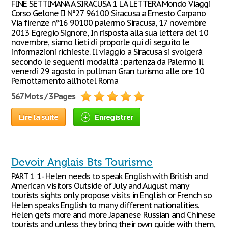
FINE SETTIMANA A SIRACUSA 1 LA LETTERA Mondo Viaggi
Corso Gelone II N°27 96100 Siracusa a Ernesto Carpano
Via firenze n°16 90100 palermo Siracusa, 17 novembre
2013 Egregio Signore, In risposta alla sua lettera del 10
novembre, siamo lieti di proporle qui di seguito le
informazioni richieste. Il viaggio a Siracusa si svolgerà
secondo le seguenti modalità : partenza da Palermo il
venerdi 29 agosto in pullman Gran turismo alle ore 10
Pernottamento all’hotel Roma
567 Mots / 3 Pages
Lire la suite
Enregistrer
Devoir Anglais Bts Tourisme
PART 1 1- Helen needs to speak English with British and
American visitors Outside of July and August many
tourists sights only propose visits in English or French so
Helen speaks English to many different nationalities.
Helen gets more and more Japanese Russian and Chinese
tourists and unless they bring their own guide with them,