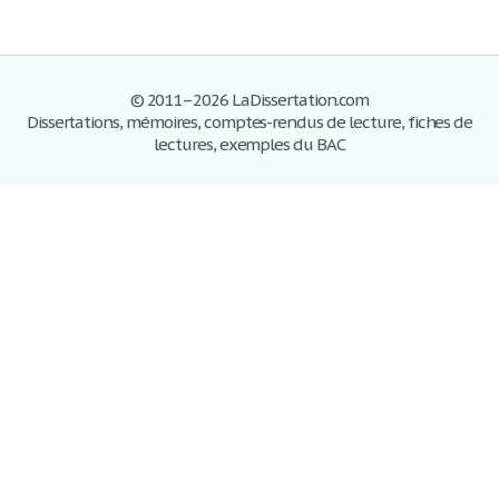
© 2011–2026 LaDissertation.com
Dissertations, mémoires, comptes-rendus de lecture, fiches de
lectures, exemples du BAC
Dissertations
S'inscrire
Se connecter
Foire aux questions
Contactez-nous
Plan du site
Politique de confidentialité
Conditions d'utilisation