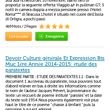
alla Sua richiesta del 10 novembre, siamo lieti di
proporLe la seguente offerta: Viaggio a/r in pullman GT; 3
notti in camera doppia a mezza pensione presso l'Hotel
Roma**** di Siracusa. L'hotel é situato nel cuore dell'Isola
di Ortigra, a pochi passi
469 Mots / 2 Pages
Lire la suite
Enregistrer
Devoir Culture générale Et Expression Bts
Muc 1ère Année 2014-2015: étude des
paratextes
PREMIERE PARTIE : ETUDE DES PARATEXTES 1.1 : Dans le
document 1 au niveau du paratexte, nous pouvons tout
d'abord relever en bas à droite les informations comme
le nom de l'auteur: Jacques Prévert, la provenance du
texte: un reccueil de poeme intitulé " paroles" et la date
du texte soit 1934. Nous pouvons également voir plus
haut le titre de ce poeme " chasse à l'enfant " puis la
personne à qui est adressé