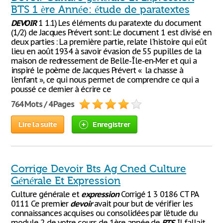
BTS 1 ère Année: étude de paratextes
DEVOIR
1 1.1) Les éléments du paratexte du document
(1/2) de Jacques Prévert sont: Le document 1 est divisé en
deux parties : La première partie, relate l'histoire qui eût
lieu en août 1934 à savoir évasion de 55 pupilles de la
maison de redressement de Belle-Île-en-Mer et qui a
inspiré le poème de Jacques Prévert « la chasse à
l'enfant », ce qui nous permet de comprendre ce qui a
poussé ce dernier à écrire ce
764 Mots / 4 Pages
Lire la suite
Enregistrer
Corrige Devoir Bts Ag Cned Culture
Générale Et Expression
Culture générale et
expression
Corrigé 1 3 0186 CT PA
0111 Ce premier
devoir
avait pour but de vérifier les
connaissances acquises ou consolidées par l’étude du
module 2 de votre cours de 1ère année de
BTS
. Il fallait