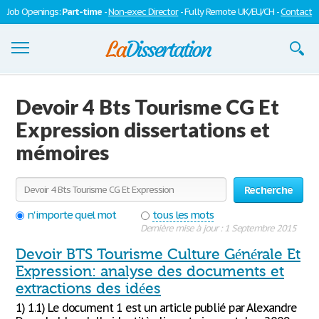
Job Openings:
Part-time
-
Non-exec Director
- Fully Remote UK/EU/CH -
Contact
Dissertations
Devoir 4 Bts Tourisme CG Et
S'inscrire
Expression dissertations et
mémoires
Se connecter
Contactez-nous
Recherche
n'importe quel mot
tous les mots
Dernière mise à jour : 1 Septembre 2015
Devoir BTS Tourisme Culture Générale Et
Expression: analyse des documents et
extractions des idées
1) 1.1) Le document 1 est un article publié par Alexandre