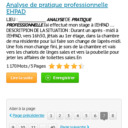
Analyse de pratique professionnelle
EHPAD
LIEU : ________________
ANALYSE
DE
PRATIQUE
PROFESSIONNELLE
J’ai effectué mon stage à l’EHPAD ….
DESCRITPION DE LA SITUATION : Durant un après - midi à
l’EHPAD, vers 16h30, j’étais au 1er étage, dans la chambre
de ma résidente pour lui faire son change de l’après-midi.
Une fois mon change fini, je sors de la chambre et vais
vers les chariots de linges sales et vers la poubelle pour
jeter les affaires de toilettes sales. En
1 170 Mots / 5 Pages
Lire la suite
Enregistrer
Aller à la page
Page précédente
1
2
3
4
5
6
7
8
Page suivante
9
10
11
...
40