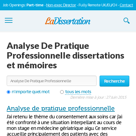
Job Openings:
Part-time
-
Non-exec Director
- Fully Remote UK/EU/CH -
Contact
Dissertations
Analyse De Pratique
S'inscrire
Professionnelle dissertations
et mémoires
Se connecter
Contactez-nous
Recherche
n'importe quel mot
tous les mots
Dernière mise à jour : 27 Juin 2015
Analyse de pratique professionnelle
J’ai retenu le thème du consentement aux soins car j’ai
été confronté à une situation interpellant au cours de
mon stage en médecine gériatrique aigu. Ce service
accueille principalement des patients avec des