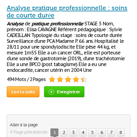
Analyse pratique professionnelle : soins
de courte durée
Analyse
de
pratique
professionnelle
STAGE 3 Nom,
prénom : Elisa CAVAGNE Référent pédagogique : Sylvie
CADEILLAN Typologie du stage : soins de courte durée
Surveillance d’une PCA Madame P. 66 ans. Hospitalisé le
28/11 pour une spondylodiscite Elle pèse 44 kg, et
mesure 1m55 Elle a un cancer ORL, elle est porteuse
d’une sonde de gastrotomie (2019), d’une trachéotomie
Elle a une BPCO (post tabagisme) Elle a eu une
endocardite, cancer utérin en 2004 Une
494 Mots / 2 Pages
Lire la suite
Enregistrer
Aller à la page
Page précédente
1
2
3
4
5
6
7
8