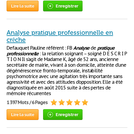
Lire la suite
Enregistrer
Analyse pratique professionnelle en
crêche
Defauquet Pauline référent : FB
Analyse
de
pratique
professionnelle
: la relation soignant – soigné D E S C R I P
T I O N Il s’agit de Madame K, âgé de 52 ans, ancienne
secrétaire de mairie, vivant à son domicile, atteinte d’une
dégénérescence fronto-temporale, instabilité
psychomotrice avec une agitation très importante sans
agressivité et avec des attitudes d’opposition. Elle a été
diagnostiquée en août 2015 suite à des pertes de
mémoire récurrentes
1 397 Mots / 6 Pages
Lire la suite
Enregistrer