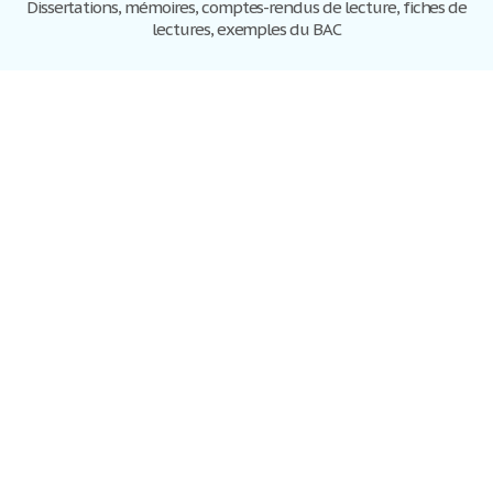
Dissertations, mémoires, comptes-rendus de lecture, fiches de
lectures, exemples du BAC
Dissertations
S'inscrire
Se connecter
Foire aux questions
Contactez-nous
Plan du site
Politique de confidentialité
Conditions d'utilisation