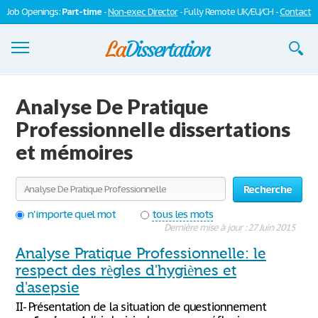
Job Openings:
Part-time
-
Non-exec Director
- Fully Remote UK/EU/CH -
Contact
Dissertations
Analyse De Pratique
S'inscrire
Professionnelle dissertations
et mémoires
Se connecter
Contactez-nous
Recherche
n'importe quel mot
tous les mots
Dernière mise à jour : 27 Juin 2015
Analyse Pratique Professionnelle: le
respect des règles d'hygiènes et
d'asepsie
II- Présentation de la situation de questionnement