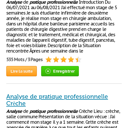
Analyse
de
pratique
professionnelle
Introduction Du
06/07/2021 au 06/08/2021 J’ai effectué mon stage de 5
semaines Je suis étudiante infirmière de deuxième
année, je réalise mon stage en chirurgie ambulation,
dans un hôpital d’une banlieue parisienne accueils les
patients de chirurgie digestive prend en charge le
diagnostic et le traitement, médical et chirurgical, des
maladies de l’appareil digestif, tube digestif, pancréas,
foie et voies biliaire. Description de la Situation
rencontrée Âpres une semaine dans le
535 Mots / 3 Pages
Lire la suite
Enregistrer
Analyse de pratique professionnelle
Crèche
Analyse
de
pratique
professionnelle
Crèche Lieu : crèche,
salle commune Présentation de la situation vécue : J’ai
commencé mon stage il y a 1 semaine. Cette crèche est
agencée de manière à ce que tout les enfants puissent