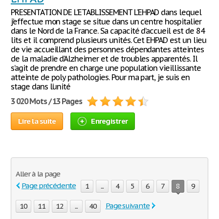
PRESENTATION DE L’ETABLISSEMENT L’EHPAD dans lequel
j’effectue mon stage se situe dans un centre hospitalier
dans le Nord de la France. Sa capacité d’accueil est de 84
lits et il comprend plusieurs unités. Cet EHPAD est un lieu
de vie accueillant des personnes dépendantes atteintes
de la maladie d’Alzheimer et de troubles apparentés. Il
s’agit de prendre en charge une population vieillissante
atteinte de poly pathologies. Pour ma part, je suis en
stage dans l’unité
3 020 Mots / 13 Pages
Lire la suite
Enregistrer
Aller à la page
Page précédente
1
...
4
5
6
7
8
9
Page suivante
10
11
12
...
40