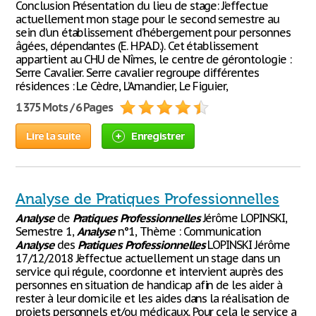
Conclusion Présentation du lieu de stage: J’effectue
actuellement mon stage pour le second semestre au
sein d’un établissement d’hébergement pour personnes
âgées, dépendantes (E. H.P.A.D.). Cet établissement
appartient au CHU de Nîmes, le centre de gérontologie :
Serre Cavalier. Serre cavalier regroupe différentes
résidences : Le Cèdre, L’Amandier, Le Figuier,
1 375 Mots / 6 Pages
Lire la suite
Enregistrer
Analyse de Pratiques Professionnelles
Analyse
de
Pratiques
Professionnelles
Jérôme LOPINSKI,
Semestre 1,
Analyse
n°1, Thème : Communication
Analyse
des
Pratiques
Professionnelles
LOPINSKI Jérôme
17/12/2018 J’effectue actuellement un stage dans un
service qui régule, coordonne et intervient auprès des
personnes en situation de handicap afin de les aider à
rester à leur domicile et les aides dans la réalisation de
projets personnels et/ou médicaux. Pour cela le service a