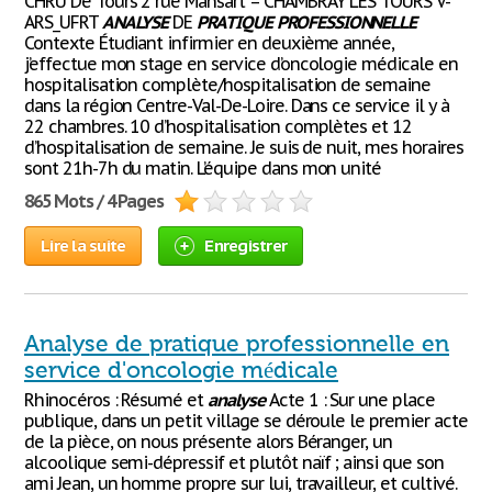
CHRU De Tours 2 rue Mansart – CHAMBRAY LES TOURS V-
ARS_UFRT
ANALYSE
DE
PRATIQUE
PROFESSIONNELLE
Contexte Étudiant infirmier en deuxième année,
j’effectue mon stage en service d’oncologie médicale en
hospitalisation complète/hospitalisation de semaine
dans la région Centre-Val-De-Loire. Dans ce service il y à
22 chambres. 10 d’hospitalisation complètes et 12
d’hospitalisation de semaine. Je suis de nuit, mes horaires
sont 21h-7h du matin. L’équipe dans mon unité
865 Mots / 4 Pages
Lire la suite
Enregistrer
Analyse de pratique professionnelle en
service d'oncologie médicale
Rhinocéros : Résumé et
analyse
Acte 1 : Sur une place
publique, dans un petit village se déroule le premier acte
de la pièce, on nous présente alors Béranger, un
alcoolique semi-dépressif et plutôt naïf ; ainsi que son
ami Jean, un homme propre sur lui, travailleur, et cultivé.