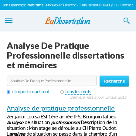
Job Openings:
Part-time
-
Non-exec Director
- Fully Remote UK/EU/CH -
Contact
Dissertations
Analyse De Pratique
S'inscrire
Professionnelle dissertations
et mémoires
Se connecter
Contactez-nous
Recherche
n'importe quel mot
tous les mots
Dernière mise à jour : 27 Juin 2015
Analyse de pratique professionnelle
Zergaoui Louisa ESI 1ère année IFSI Bourgoin Jallieu
Analyse
de situation
professionnel
Description de la
situation : Mon stage se déroule au CH Pierre Oudot.
L’
analyse
de situation se passe dans la chambre d’un