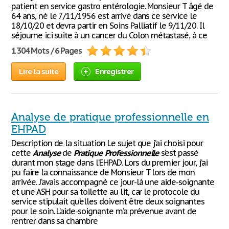
patient en service gastro entérologie. Monsieur T âgé de
64 ans, né le 7/11/1956 est arrivé dans ce service le
18/10/20 et devra partir en Soins Palliatif le 9/11/20. Il
séjourne ici suite à un cancer du Colon métastasé, à ce
1 304 Mots / 6 Pages
Lire la suite
Enregistrer
Analyse de pratique professionnelle en
EHPAD
Description de la situation Le sujet que j’ai choisi pour
cette
Analyse
de
Pratique
Professionnelle
s’est passé
durant mon stage dans l’EHPAD. Lors du premier jour, j’ai
pu faire la connaissance de Monsieur T lors de mon
arrivée. J’avais accompagné ce jour-là une aide-soignante
et une ASH pour sa toilette au lit, car le protocole du
service stipulait qu’elles doivent être deux soignantes
pour le soin. L’aide-soignante m’a prévenue avant de
rentrer dans sa chambre