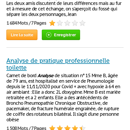
Les deux amis discutent de leurs différences mais au fur
et à mesure de cet échange, on s’aperçoit du fossé qui
sépare les deux personnages, Jean
1 684 Mots / 7 Pages
Lire la suite
Enregistrer
Analyse de pratique professionnelle
toilette
Carnet de bord
Analyse
de situation n° 15 Mme B, âgée
de 79 ans, est hospitalisé en service de Pneumologie
depuis le 11/11/2020 pour Covid + avec hypoxie à 64 en
air ambiant : Elle a donc 2L d’oxygène. Mme B est mariée
retraitée et a 2 enfants. Elle a des antécédents de
Broncho Pneumopathie Chronique Obstructive, de
pacemaker, de fracture humérale engrainée, de rupture
de coiffe des rotateurs bilatéral. Il s’agit d’une personne
obèse
1 508 Mots / 7 Pages