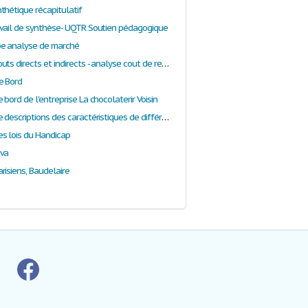
thétique récapitulatif
vail de synthèse- UQTR Soutien pédagogique
pe analyse de marché
Tableaux couts directs et indirects - analyse cout de revient- résultat
e Bord
bord de l'entreprise La chocolaterir Voisin
Tableaux de descriptions des caractéristiques de différentes matières
s lois du Handicap
ava
risiens, Baudelaire