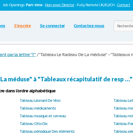
Job Openings:
Part-time
-
Non-exec Director
- Fully Remote UK/EU/CH -
Contact
ons
S'inscrire
Se connecter
Contactez-nous
 par la lettre "T"
/
"Tableau Le Radeau De La méduse" – "Tableaux ré
La méduse" à "Tableaux récapitulatif de resp …"
re dans l'ordre alphabétique
Tableau Léonard De Vinci
Tableau Let
Tableau médicaments
Tableau mou
Tableau musique et cerveau
Tableau not
Tableau Otto Dix
Tableau Par
Tableau périodique Des éléments
Tableau pér