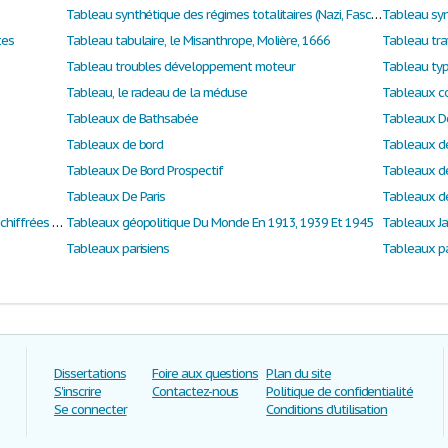
Tableau synthétique des régimes totalitaires (Nazi, Fasciste et Stalinien)
Tableau syn
tes
Tableau tabulaire, le Misanthrope, Molière, 1666
Tableau tra
Tableau troubles développement moteur
Tableau ty
Tableau, le radeau de la méduse
Tableaux de Bathsabée
Tableaux D
Tableaux de bord
Tableaux de 
Tableaux De Bord Prospectif
Tableaux De Paris
Tableaux de
Tableaux et graphiques lectures de données chiffrées d’etudes de marchés
Tableaux géopolitique Du Monde En 1913, 1939 Et 1945
Tableaux J
Tableaux parisiens
Tableaux pa
e
Dissertations
Foire aux questions
Plan du site
S'inscrire
Contactez-nous
Politique de confidentialité
Se connecter
Conditions d'utilisation