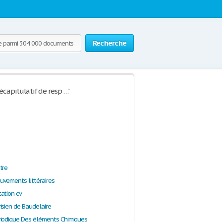
Recherche
capitulatif de resp …"
tre
vements littéraires
ation cv
isien de Baudelaire
iodique Des éléments Chimiques