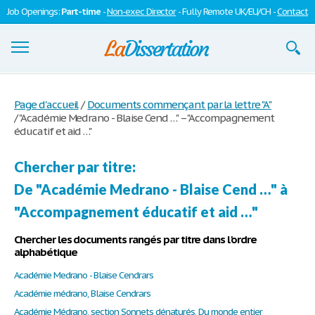
Job Openings:
Part-time
-
Non-exec Director
- Fully Remote UK/EU/CH -
Contact
Dissertations
Page d'accueil
/
Documents commençant par la lettre "A"
/
"Académie Medrano - Blaise Cend …" – "Accompagnement
S'inscrire
éducatif et aid …"
Se connecter
Chercher par titre:
Contactez-nous
De "Académie Medrano - Blaise Cend …" à
"Accompagnement éducatif et aid …"
Chercher les documents rangés par titre dans l'ordre
alphabétique
Académie Medrano - Blaise Cendrars
Académie médrano, Blaise Cendrars
Académie Médrano, section Sonnets dénaturés, Du monde entier