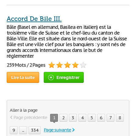
Accord De Bâle III.
Bâle (Basel en allemand, Basilea en italien) est la
troisième ville de Suisse et le chef-lieu du canton de
Bâle-Ville. Elle est située dans le nord-ouest de la Suisse
Bâle est une ville clef pour les banquiers : y sont nés de
grands accords internationaux dans le but de
réglementer
259 Mots / 2 Pages
Lire la suite
Enregistrer
Aller à la page
Page précédente
1
2
3
4
5
6
7
8
Page suivante
9
...
334