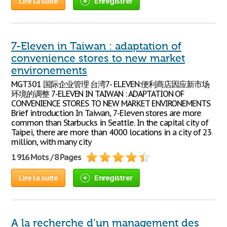
Lire la suite
Enregistrer
7-Eleven in Taiwan : adaptation of
convenience stores to new market
environements
MGT301 国际企业管理 台湾7- ELEVEN:便利商店因应新市场
环境的调整 7-ELEVEN IN TAIWAN : ADAPTATION OF
CONVENIENCE STORES TO NEW MARKET ENVIRONEMENTS
Brief introduction In Taiwan, 7-Eleven stores are more
common than Starbucks in Seattle. In the capital city of
Taipei, there are more than 4000 locations in a city of 23
million, with many city
1 916 Mots / 8 Pages
Lire la suite
Enregistrer
A la recherche d’un management des