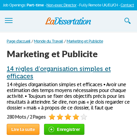
Job Openings:
Part-time
-
Non-exec Director
- Fully Remote UK/EU/CH -
Contact
Dissertations
Page d'accueil
/
Monde du Travail
/
Marketing et Publicite
Marketing et Publicite
S'inscrire
Se connecter
14 règles d'organisation simples et
efficaces
Contactez-nous
14 règles d'organisation simples et efficaces • Avoir une
estimation des temps moyens nécessaires pour chaque
activité. • Toujours se fixer des objectifs précis pour les
résultats à atteindre. Se dire, non pas « je dois regarder ce
dossier » mais « à propos de ce dossier, il faut que
280 Mots / 2 Pages
Lire la suite
Enregistrer