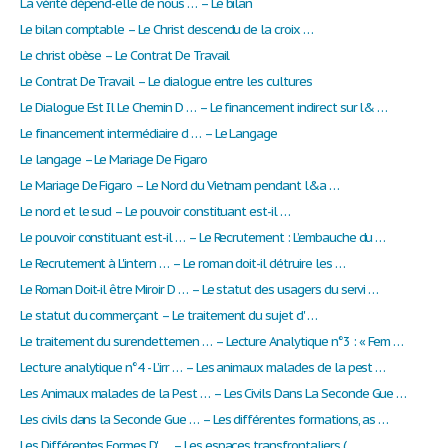
La vérité dépend-elle de nous … – Le bilan
Le bilan comptable – Le Christ descendu de la croix …
Le christ obèse – Le Contrat De Travail
Le Contrat De Travail – Le dialogue entre les cultures
Le Dialogue Est Il Le Chemin D … – Le financement indirect sur l& …
Le financement intermédiaire d … – Le Langage
Le langage – Le Mariage De Figaro
Le Mariage De Figaro – Le Nord du Vietnam pendant l&a …
Le nord et le sud – Le pouvoir constituant est-il …
Le pouvoir constituant est-il … – Le Recrutement : L’embauche du …
Le Recrutement à L'intern … – Le roman doit-il détruire les …
Le Roman Doit-il être Miroir D … – Le statut des usagers du servi …
Le statut du commerçant – Le traitement du sujet d' …
Le traitement du surendettemen … – Lecture Analytique n°3 : « Fem …
Lecture analytique n°4 - L’irr … – Les animaux malades de la pest …
Les Animaux malades de la Pest … – Les Civils Dans La Seconde Gue …
Les civils dans la Seconde Gue … – Les différentes formations, as …
Les Différentes Formes D' … – Les espaces transfrontaliers ( …