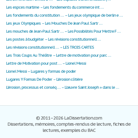
Les espces martime – Les fondements du commerce int …
Les fondements du constitution … – Les jeux olympique de berlin e …
Les jeux Olympiques – Les Mouches De Jean Paul Sartr …
Les mouches de Jean-Paul Sartr … – Les Possibilités Pour Mettre F …
Les postes à budgéter – Les révisions constitutionnell …
Les révisions constitutionnell … – LES TROIS CARTES
Les Trois Coups Au Théâtre – Lettre de motivation pour parc …
Lettre de Motivation pour post … – Lionel Messi
Lionel Messi – Lugares y formas de poder
Lugares Y Formas De Poder – L’érosion côtière
L’érosion, processus et conséq … – L’œuvre Saint Joseph » dans le …
© 2011–2026 LaDissertation.com
Dissertations, mémoires, comptes-rendus de lecture, fiches de
lectures, exemples du BAC