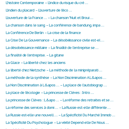
L'histoire Contemporaine – L'indice du risque du cré …
L'indien du placard – L'ouverture de l'éco …
L'ouverture de la France … – La chanson "Nuit et Broui …
La chanson dans le sang – La conférence de bandung. impa …
La Conférence De Berlin – La crise de la finance
La Crise De La Gouvernance – La désobéissance civile est-el …
La désobéissance militaire – La finalité de l’entreprise se …
La finalité de l’entreprise. – La gitane
La Glace – La liberté chez les anciens
La liberté chez Nietzsche – La méthode de la minipréparati …
La méthode de la synthèse – La Non Discrimination A L&apos …
La Non Discrimination à L&apos … – La place de l'autobiograp …
La place de l'écologie – La princesse de Clèves : Intro …
La princesse de Clèves : L&apo … – La réforme des retraites et se …
La réforme des services à domi … – La Russie est-elle différente …
La Russie est-elle une nouvell … – La Spécificité Du Marché Immob …
La Spécificité Du Psychologue – La vérité Depend-elle De Nous …