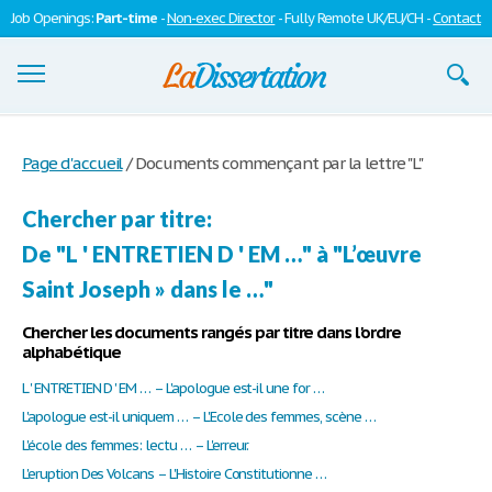
Job Openings:
Part-time
-
Non-exec Director
- Fully Remote UK/EU/CH -
Contact
Dissertations
Page d'accueil
/
Documents commençant par la lettre "L"
S'inscrire
Chercher par titre:
Se connecter
De "L ' ENTRETIEN D ' EM …" à "L’œuvre
Contactez-nous
Saint Joseph » dans le …"
Chercher les documents rangés par titre dans l'ordre
alphabétique
L ' ENTRETIEN D ' EM … – L'apologue est-il une for …
L'apologue est-il uniquem … – L'Ecole des femmes, scène …
L'école des femmes: lectu … – L'erreur.
L'eruption Des Volcans – L'Histoire Constitutionne …