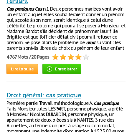
l'enfant
Cas
pratiques
Cas
n.1 Deux personnes mariées vont avoir
un enfant auquel elles souhaiteraient donner un prénom
qui, accolé à son nom, serait identique à celui d’une
célébrité. Le problème qui pourrait se poser à Monsieur et
Madame Bardot s’ils décident de prénommer leur fille
Brigitte est que l’officier d’état civil pourrait refuser ce
prénom. Se pose alors le problème de
droit
suivant : les
parents sont-ils libres du choix du prénom de leur enfant
4 767 Mots / 20 Pages
Lire la suite
Enregistrer
Droit général: cas pratique
Première partie Travail méthodologique A.
Cas
pratique
Faits Monsieur Jules LESPART, personne physique, a prêté
à Monsieur Nicolas DUJARDIN, personne physique, un
appartement de deux pièces sis à NANTES, 3 rue des
Alouettes, au terme d'un prêt à usage ou commodat,
moyennant une indemnité d'occupation à 1.525,00 euros.