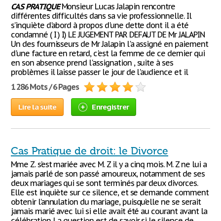
CAS
PRATIQUE
Monsieur Lucas Jalapin rencontre
différentes difficultés dans sa vie professionnelle. Il
s’inquiète d'abord à propos d'une dette dont il a été
condamné ( I ) I) LE JUGEMENT PAR DEFAUT DE Mr JALAPIN
Un des fournisseurs de Mr Jalapin l'a assigné en paiement
d'une facture en retard, c'est la femme de ce dernier qui
en son absence prend l'assignation , suite à ses
problèmes il laisse passer le jour de l'audience et il
1 286 Mots / 6 Pages
Lire la suite
Enregistrer
Cas Pratique de droit: le Divorce
Mme Z. s’est mariée avec M. Z il y a cinq mois. M. Z ne lui a
jamais parlé de son passé amoureux, notamment de ses
deux mariages qui se sont terminés par deux divorces.
Elle est inquiète sur ce silence, et se demande comment
obtenir l’annulation du mariage, puisqu’elle ne se serait
jamais marié avec lui si elle avait été au courant avant la
célébration. La question est de savoir si le silence de