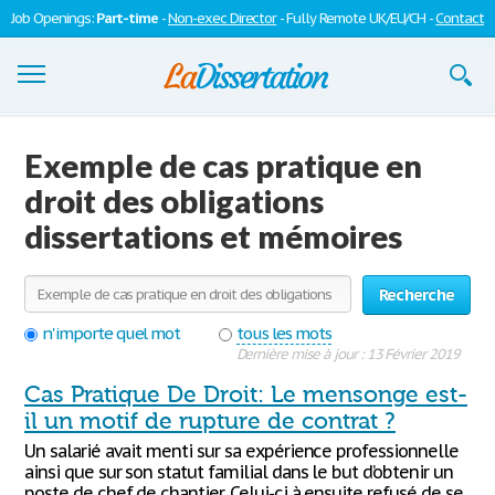
Job Openings:
Part-time
-
Non-exec Director
- Fully Remote UK/EU/CH -
Contact
Dissertations
Exemple de cas pratique en
S'inscrire
droit des obligations
dissertations et mémoires
Se connecter
Contactez-nous
Recherche
n'importe quel mot
tous les mots
Dernière mise à jour : 13 Février 2019
Cas Pratique De Droit: Le mensonge est-
il un motif de rupture de contrat ?
Un salarié avait menti sur sa expérience professionnelle
ainsi que sur son statut familial dans le but d’obtenir un
poste de chef de chantier. Celui-ci à ensuite refusé de se