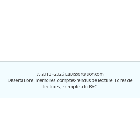
© 2011–2026 LaDissertation.com
Dissertations, mémoires, comptes-rendus de lecture, fiches de
lectures, exemples du BAC
Dissertations
S'inscrire
Se connecter
Foire aux questions