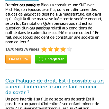
Premier
cas
pratique
. Bidou a constitué une SNC avec
Michèle, son épouse. Leur fils, qui vient d’entamer des
études de
droit
et se destine à la magistrature, est d’avis
qu’il s’agit là d’une mauvaise idée : cette société encourt,
selon lui, l’annulation. Qu’en pensez-vous ? Il est ici
question d'un
cas
pratique
relatif aux conditions de
nullité dans le cadre d'une société en nom collectif. En
fait, deux époux décident de constituer une société en
nom collectif.
1 870 Mots / 8 Pages
Lire la suite
Enregistrer
Cas Pratique de droit: Est il possible a un
parent d'interdire à son enfant mineur
de sortir ?
Un père interdis à sa fille de seize ans de sortir Est il
possible a un parent d'interdire à son enfant mineur de
sortir ? Un
droit
extra-patrimonial est un
droit
non