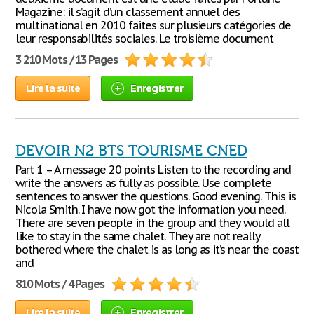
Magazine: il s’agit d’un classement annuel des
multinational en 2010 faites sur plusieurs catégories de
leur responsabilités sociales. Le troisième document
3 210 Mots / 13 Pages
Lire la suite
Enregistrer
DEVOIR N2 BTS TOURISME CNED
Part 1 – A message 20 points Listen to the recording and
write the answers as fully as possible. Use complete
sentences to answer the questions. Good evening. This is
Nicola Smith. I have now got the information you need.
There are seven people in the group and they would all
like to stay in the same chalet. They are not really
bothered where the chalet is as long as it’s near the coast
and
810 Mots / 4 Pages
Lire la suite
Enregistrer