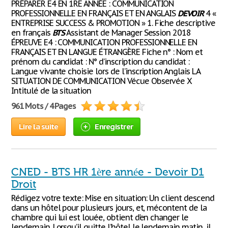
PRÉPARER E4 EN 1RE ANNÉE : COMMUNICATION
PROFESSIONNELLE EN FRANÇAIS ET EN ANGLAIS
DEVOIR
4 «
ENTREPRISE SUCCESS & PROMOTION » 1. Fiche descriptive
en français
BTS
Assistant de Manager Session 2018
ÉPREUVE E4 : COMMUNICATION PROFESSIONNELLE EN
FRANÇAIS ET EN LANGUE ÉTRANGÈRE Fiche n° : Nom et
prénom du candidat : N° d’inscription du candidat :
Langue vivante choisie lors de l’inscription Anglais LA
SITUATION DE COMMUNICATION Vécue Observée X
Intitulé de la situation
961 Mots / 4 Pages
Lire la suite
Enregistrer
CNED - BTS HR 1ère année - Devoir D1
Droit
Rédigez votre texte: Mise en situation: Un client descend
dans un hôtel pour plusieurs jours, et, mécontent de la
chambre qui lui est louée, obtient d’en changer le
lendemain. Lorsqu’il quitte l’hôtel le lendemain matin, il