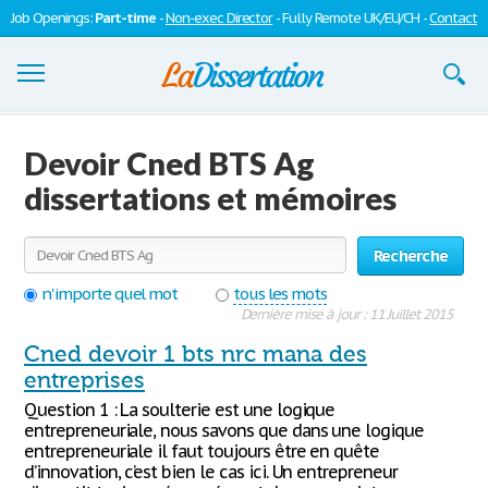
Job Openings:
Part-time
-
Non-exec Director
- Fully Remote UK/EU/CH -
Contact
Dissertations
Devoir Cned BTS Ag
S'inscrire
dissertations et mémoires
Se connecter
Recherche
Contactez-nous
n'importe quel mot
tous les mots
Dernière mise à jour : 11 Juillet 2015
Cned devoir 1 bts nrc mana des
entreprises
Question 1 : La soulterie est une logique
entrepreneuriale, nous savons que dans une logique
entrepreneuriale il faut toujours être en quête
d’innovation, c’est bien le cas ici. Un entrepreneur