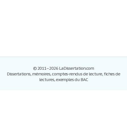
© 2011–2026 LaDissertation.com
Dissertations, mémoires, comptes-rendus de lecture, fiches de
lectures, exemples du BAC
Dissertations
S'inscrire
Se connecter
Foire aux questions