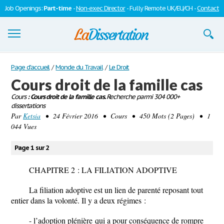
Job Openings:
Part-time
-
Non-exec Director
- Fully Remote UK/EU/CH -
Contact
Dissertations
Page d'accueil
/
Monde du Travail
/
Le Droit
Cours droit de la famille cas
S'inscrire
Cours
: Cours droit de la famille cas.
Recherche parmi 304 000+
dissertations
Se connecter
Par
Ketsia
• 24 Février 2016 • Cours • 450 Mots (2 Pages) • 1
044 Vues
Contactez-nous
Page 1 sur 2
CHAPITRE 2 : LA FILIATION ADOPTIVE
La filiation adoptive est un lien de parenté reposant tout
entier dans la volonté. Il y a deux régimes :
-
l’adoption plénière
qui a pour conséquence de rompre