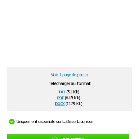
Voir 1 page de plus »
Télécharger au format
txt
(3.1 Kb)
pdf
(64.5 Kb)
docx
(117.9 Kb)
Uniquement disponible sur LaDissertation.com