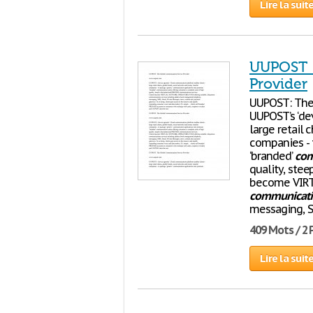
Lire la suit
UUPOST :
Provider
UUPOST: The
UUPOST’s ‘de
large retail 
companies - 
‘branded’
com
quality, ste
become VIRT
communicati
messaging, S
409 Mots / 2
Lire la suit