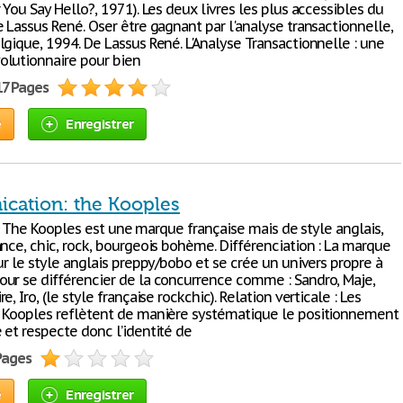
 You Say Hello?, 1971). Les deux livres les plus accessibles du
 Lassus René. Oser être gagnant par l'analyse transactionnelle,
lgique, 1994. De Lassus René. L'Analyse Transactionnelle : une
lutionnaire pour bien
17 Pages
e
Enregistrer
ation: the Kooples
on : The Kooples est une marque française mais de style anglais,
nce, chic, rock, bourgeois bohème. Différenciation : La marque
ur le style anglais preppy/bobo et se crée un univers propre à
ur se différencier de la concurrence comme : Sandro, Maje,
, Iro, (le style française rockchic). Relation verticale : Les
 Kooples reflètent de manière systématique le positionnement
 et respecte donc l’identité de
 Pages
e
Enregistrer