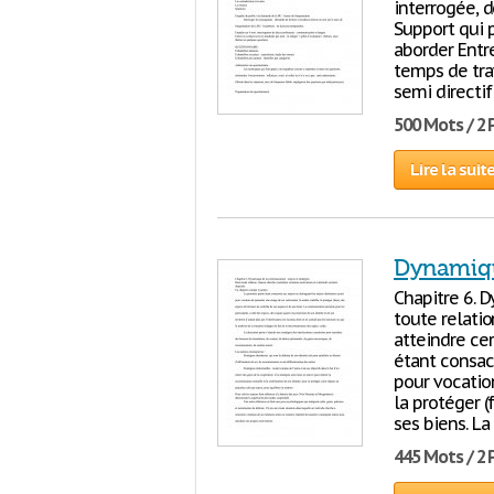
interrogée, d
Support qui p
aborder Entre
temps de trava
semi directi
500 Mots / 2
Lire la suit
Dynamiqu
Chapitre 6. 
toute relatio
atteindre cer
étant consac
pour vocation
la protéger (
ses biens. La
445 Mots / 2