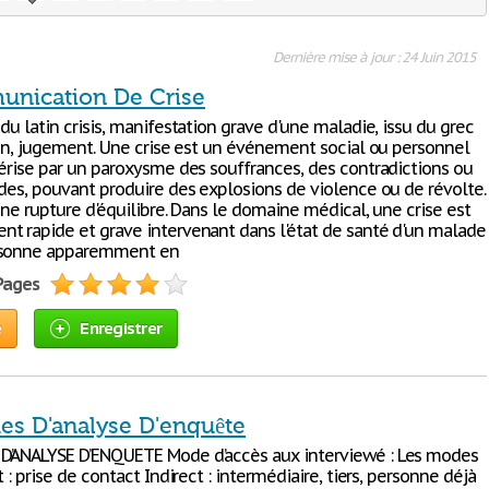
Dernière mise à jour : 24 Juin 2015
nication De Crise
du latin crisis, manifestation grave d'une maladie, issu du grec
sion, jugement. Une crise est un événement social ou personnel
térise par un paroxysme des souffrances, des contradictions ou
udes, pouvant produire des explosions de violence ou de révolte.
une rupture d'équilibre. Dans le domaine médical, une crise est
t rapide et grave intervenant dans l'état de santé d'un malade
rsonne apparemment en
 Pages
e
Enregistrer
es D'analyse D'enquête
D’ANALYSE D’ENQUETE Mode d’accès aux interviewé : Les modes
t : prise de contact Indirect : intermédiaire, tiers, personne déjà