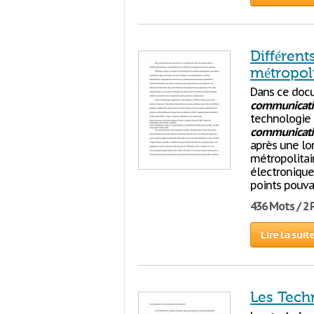
Différen
métropol
Dans ce docu
communicati
technologie 
communicati
après une lo
métropolitai
électronique
points pouva
436 Mots / 2
Lire la suit
Les Tech