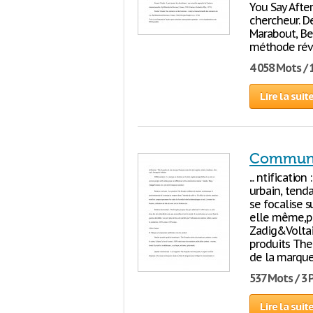
You Say After
chercheur. De
Marabout, Be
méthode révo
4 058 Mots / 
Lire la suit
Communic
... ntificati
urbain, tenda
se focalise s
elle même,po
Zadig&Voltaire
produits The
de la marque
537 Mots / 3
Lire la suit