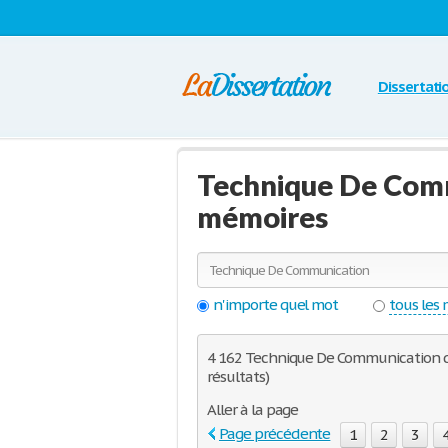
Dissertati
Technique De Comm
mémoires
n'importe quel mot
tous les
4 162 Technique De Communication dis
résultats)
Aller à la page
Page précédente
1
2
3