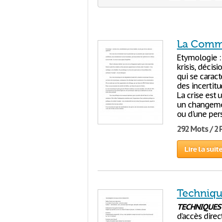
La Commu
Etymologie : 
krisis, déci
qui se carac
des incertit
La crise est 
un changemen
ou d'une pe
292 Mots / 2
Lire la suit
Techniqu
TECHNIQUES
d’accès direc