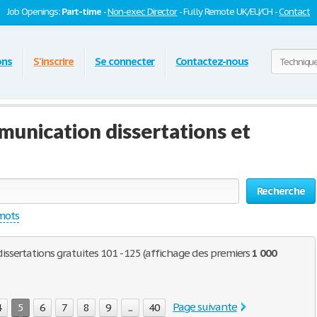
Job Openings:
Part-time
-
Non-exec Director
- Fully Remote UK/EU/CH -
Contact
ons
S'inscrire
Se connecter
Contactez-nous
unication dissertations et
Recherche
 mots
sertations gratuites 101 - 125 (affichage des premiers
1 000
Page suivante
4
5
6
7
8
9
...
40