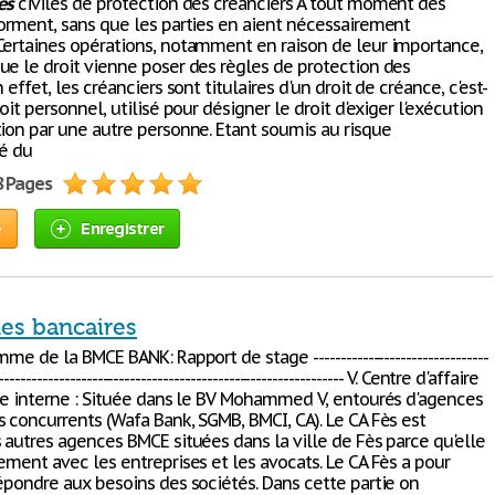
es
civiles de protection des créanciers A tout moment des
forment, sans que les parties en aient nécessairement
Certaines opérations, notamment en raison de leur importance,
ue le droit vienne poser des règles de protection des
 effet, les créanciers sont titulaires d'un droit de créance, c'est-
roit personnel, utilisé pour désigner le droit d'exiger l'exécution
tion par une autre personne. Etant soumis au risque
té du
8 Pages
e
Enregistrer
es bancaires
me de la BMCE BANK: Rapport de stage --------------------------------
---------------------------------------------------------------- V. Centre d'affaire
ure interne : Située dans le BV Mohammed V, entourés d'agences
s concurrents (Wafa Bank, SGMB, BMCI, CA). Le CA Fès est
 autres agences BMCE situées dans la ville de Fès parce qu'elle
ement avec les entreprises et les avocats. Le CA Fès a pour
répondre aux besoins des sociétés. Dans cette partie on