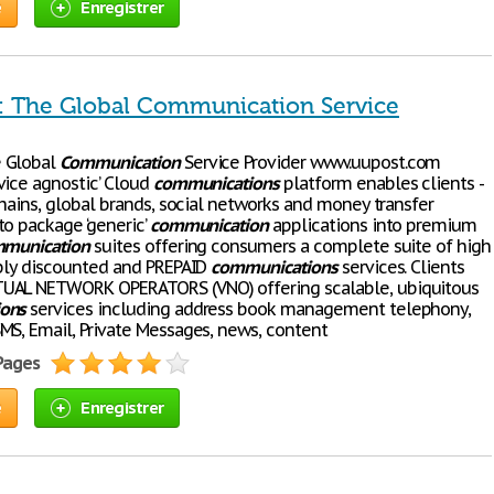
e
Enregistrer
 The Global Communication Service
 Global
Communication
Service Provider www.uupost.com
vice agnostic’ Cloud
communications
platform enables clients -
chains, global brands, social networks and money transfer
to package ‘generic’
communication
applications into premium
munication
suites offering consumers a complete suite of high
eply discounted and PREPAID
communications
services. Clients
UAL NETWORK OPERATORS (VNO) offering scalable, ubiquitous
ons
services including address book management telephony,
MS, Email, Private Messages, news, content
 Pages
e
Enregistrer