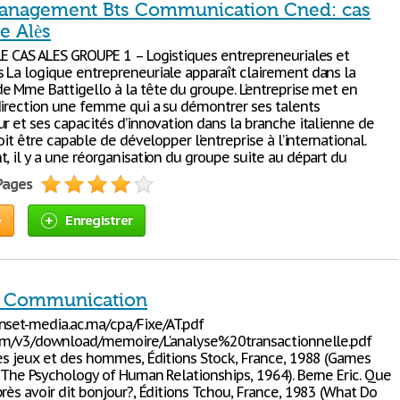
anagement Bts Communication Cned: cas
e Alès
LE CAS ALES GROUPE 1 – Logistiques entrepreneuriales et
 La logique entrepreneuriale apparaît clairement dans la
e Mme Battigello à la tête du groupe. L’entreprise met en
direction une femme qui a su démontrer ses talents
r et ses capacités d’innovation dans la branche italienne de
doit être capable de développer l’entreprise à l’international.
, il y a une réorganisation du groupe suite au départ du
 Pages
e
Enregistrer
e Communication
nset-media.ac.ma/cpa/Fixe/AT.pdf
.com/v3/download/memoire/L'analyse%20transactionnelle.pdf
Des jeux et des hommes, Éditions Stock, France, 1988 (Games
- The Psychology of Human Relationships, 1964). Berne Eric. Que
rès avoir dit bonjour?, Éditions Tchou, France, 1983 (What Do