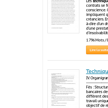
Les
techniqu
contrats se 
conscience. 
impliquent q
créanciers. En
à-dire d'un d
d'une presta
d'insolvabili
1 796 Mots / 
Lire la suit
Techniqu
IV. Organigram
-----------------
Fès : Struct
bancaires de
diffèrent des
travail uniqu
objectif de 