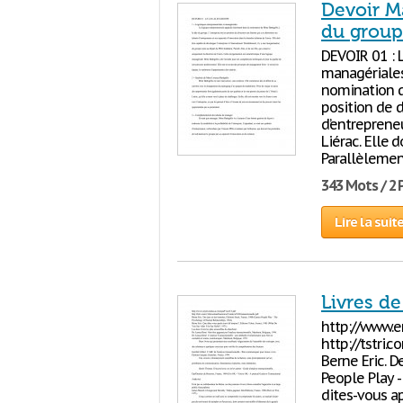
Devoir M
du group
DEVOIR 01 : 
managériales
nomination d
position de 
d’entrepreneu
Liérac. Elle 
Parallèlement
343 Mots / 2
Lire la suit
Livres d
http://www.e
http://tstri
Berne Eric. 
People Play 
dites-vous ap