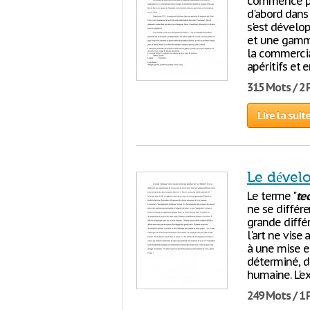
commencé par 
d'abord dans 
s'est dévelo
et une gamme
la commercial
apéritifs et 
315 Mots / 2
Lire la suit
Le dével
Le terme "
te
ne se différe
grande différ
l'art ne vise
à une mise e
déterminé, d
humaine. L'e
249 Mots / 1