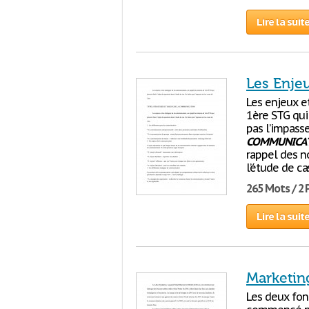
Lire la suit
Les Enje
Les enjeux et
1ère STG qui 
pas l’impass
COMMUNICA
rappel des n
l’étude de ca
265 Mots / 2
Lire la suit
Marketi
Les deux fon