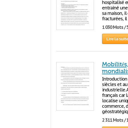
hospitalisé 
entrainé une 
sa maison, il
fracturées, 
1 030 Mots / 
Lire la suit
Mobilités
mondiali
Introduction 
siècles et au
industrielle.
français car 
localise uni
commerce, de
géostratégiqu
2 311 Mots / 