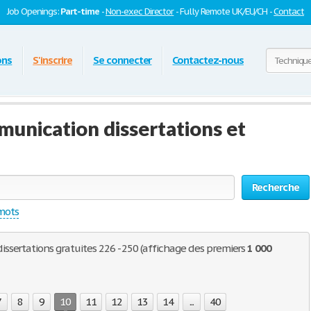
Job Openings:
Part-time
-
Non-exec Director
- Fully Remote UK/EU/CH -
Contact
ons
S'inscrire
Se connecter
Contactez-nous
unication dissertations et
Recherche
 mots
sertations gratuites 226 - 250 (affichage des premiers
1 000
7
8
9
10
11
12
13
14
...
40