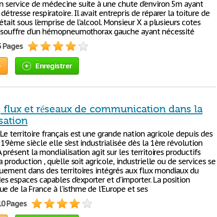
en service de médecine suite à une chute d’environ 5m ayant
détresse respiratoire. Il avait entrepris de réparer la toiture de
 était sous l’emprise de l’alcool. Monsieur X a plusieurs cotes
il souffre d’un hémopneumothorax gauche ayant nécessité
5 Pages
e
Enregistrer
, flux et réseaux de communication dans la
sation
Le territoire français est une grande nation agricole depuis des
 19ème siècle elle s’est industrialisée dès la 1ère révolution
 A présent la mondialisation agit sur les territoires productifs
la production , qu’elle soit agricole, industrielle ou de services se
quement dans des territoires intégrés aux flux mondiaux du
s espaces capables d’exporter et d’importer. La position
e de la France à l’isthme de l’Europe et ses
10 Pages