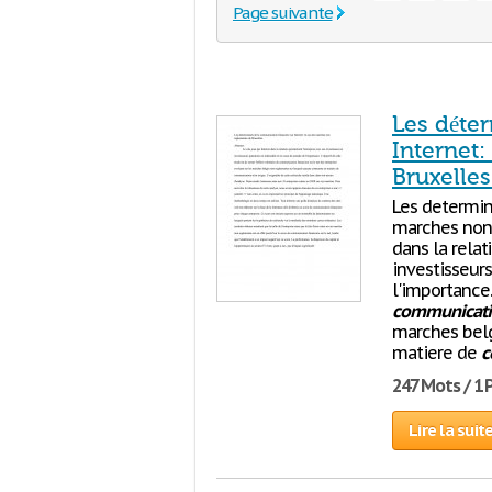
Page suivante
Les déte
Internet
Bruxelles
Les determin
marches non 
dans la relat
investisseur
l'importance.
communicati
marches belg
matiere de
c
247 Mots / 1
Lire la suit