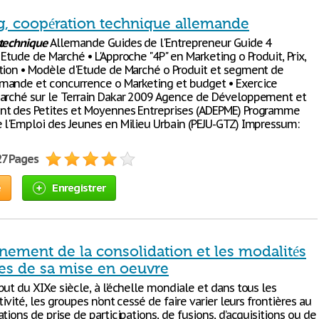
g, coopération technique allemande
technique
Allemande Guides de l'Entrepreneur Guide 4
Etude de Marché • L'Approche "4P" en Marketing o Produit, Prix,
tion • Modèle d'Etude de Marché o Produit et segment de
ande et concurrence o Marketing et budget • Exercice
arché sur le Terrain Dakar 2009 Agence de Développement et
t des Petites et Moyennes Entreprises (ADEPME) Programme
 l'Emploi des Jeunes en Milieu Urbain (PEJU-GTZ) Impressum:
27 Pages
e
Enregistrer
nement de la consolidation et les modalités
es de sa mise en oeuvre
ut du XIXe siècle, à l’échelle mondiale et dans tous les
tivité, les groupes n’ont cessé de faire varier leurs frontières au
tions de prise de participations, de fusions, d’acquisitions ou de