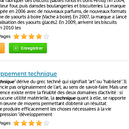
fabriquer des biscuits (sablés ronds et bons Petits) fin 2004,
leur four, puis dansdes boulangeries et biscuiteries. La marque
ppée en 2006 avec de nouveaux parfums, de nouveaux formats
 de yaourts à boire (Vache à boire). En 2007, la marque a lancé
isation des yaourts glacés2. En 2009, arrivent les biscuits
en 2010 les
 Pages
e
Enregistrer
oppement technique
chnique
" dérive du grec technê qui signifiait "art" ou "habileté". Il
ncie pas originalement de l'art, au sens de savoir-faire. Mais une
ence existe entre la finalité des deux domaines d'activité : si
 aucune utilité matérielle, la
technique
quant à elle, se rapporte
n œuvre de moyens permettant d'obtenir un résultat
e produire efficacement les choses nécessaires à la vie
xpression "développement
 Pages