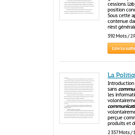
cessions. L’o
position con
Sous cette a
contenue dan
n’est généra
392 Mots / 2
Lire la suit
La Polit
Introduction
sans
commun
les informat
volontaireme
communicati
volontairemen
perçue comme
produits et 
2 357 Mots / 