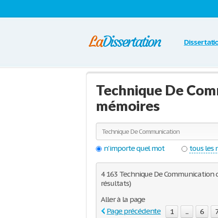
Dissertati
Technique De Comm
mémoires
n'importe quel mot
tous les
4 163 Technique De Communication dis
résultats)
Aller à la page
Page précédente
1
...
6