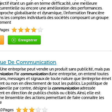
bjectif étant un gain en terme d’efficacité, une meilleure
currentielle ou encore une amélioration des performances.
pproche globalisante et dynamique, l’information financière
s les comptes individuels des sociétés composant un groupe
lement
 Pages
e
Enregistrer
ique De Communication
 Une entreprise peut vendre un produit sans publicité, mais pas
ication
. Par
communication
d’une entreprise, on entend toutes
ions, messages et signaux de toute nature que l’entreprise émet
nt ou non en directement de tout les publics. La politique de
on
elle par contre, désigne la
communication
adressée
t en direction de publics choisis ou ciblés. Ainsi, elle est
 l’ensemble des actions permettant de faire connaitre les
de
10 Pages