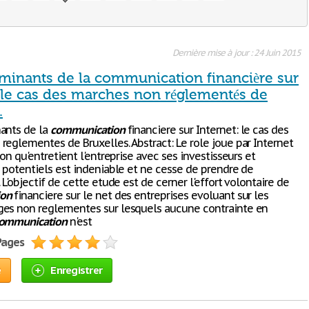
Dernière mise à jour : 24 Juin 2015
rminants de la communication financière sur
: le cas des marches non réglementés de
.
ants de la
communication
financiere sur Internet: le cas des
reglementes de Bruxelles. Abstract: Le role joue par Internet
ion qu'entretient l'entreprise avec ses investisseurs et
s potentiels est indeniable et ne cesse de prendre de
 L'objectif de cette etude est de cerner l'effort volontaire de
on
financiere sur le net des entreprises evoluant sur les
es non reglementes sur lesquels aucune contrainte en
ommunication
n'est
 Pages
e
Enregistrer