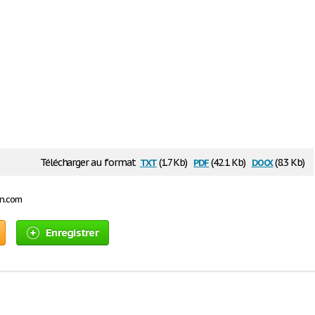
txt
pdf
docx
Télécharger au format
(1.7 Kb)
(42.1 Kb)
(8.3 Kb)
on.com
Enregistrer