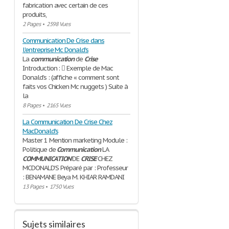
fabrication avec certain de ces
produits,
2 Pages
•
2598 Vues
Communication De Crise dans
l'entreprise Mc Donald's
La
communication
de
Crise
Introduction :  Exemple de Mac
Donald’s : (affiche « comment sont
faits vos Chicken Mc nuggets ) Suite à
la
8 Pages
•
2165 Vues
La Communication De Crise Chez
MacDonald's
Master 1 Mention marketing Module :
Politique de
Communication
LA
COMMUNICATION
DE
CRISE
CHEZ
MCDONALD’S Préparé par : Professeur
: BENAMANE Beya M. KHIAR RAMDANI
13 Pages
•
1750 Vues
Sujets similaires