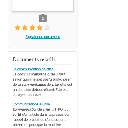
1
Signaler un document
Documents relatifs
La communication de crise
La
Communication
de
Crise
Il faut
savoir qu'on ne sait pas "grand-chose"
de la
communication
de
crise
, elle est
un domaine d'étude récent. Elle est
27 Pages
•
2214 Vues
Communication De Crise
Communication
de
crise
: INTRO : Il
suffit d'un article dans la presse, d'un
rappel de produit ou d'un accident
technique pour que la machine