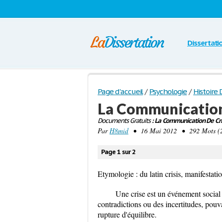
Dissertati
Page d'accueil
/
Psychologie
/
Histoire 
La Communication
Documents Gratuits
: La Communication De Cri
Par
H8mid
• 16 Mai 2012 • 292 Mots (2
Page 1 sur 2
Etymologie : du latin crisis, manifestati
Une crise est un événement social
contradictions ou des incertitudes, pouv
rupture d'équilibre.