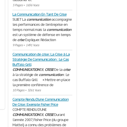
3 Pages
•
1656 Vues
La Communication En Tant De Crise
SUJET La
communication
accompagne
les performances de l’entreprise en
temps normal mais la
communication
est un système de défense en temps
de
crise
Expliquer. Rédaction
9 Pages
•
1491 Vues
Communication de crise: La Crise à La
Stratégie De Communication : Le Cas
Buffalo Grill
COMMUNICATION
DE
CRISE
De la
crise
à la stratégie de
communication
: Le
cas Buffalo Grill • Mettre en place
la première conférence de
10 Pages
•
3261 Vues
Compte Rendu D'une Communication
De Crise: Exemple Fisher Price
COMPTE RENDU D’UNE
COMMUNICATION
DE
CRISE
Durant
l’année 2007, Fisher Price (du groupe
Mattel) a connu des problèmes de