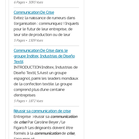
6 Pages
•
3093 Vues
Communication De Crise
Evitez la naissance de rumeurs dans
l’organisation : communiquez ! Inquiets
pour le futur de leur entreprise, de
leur site de production ou de leur
5 Pages
•
1509 Vues
Communication De Crise dans le
groupe Inditex, Industrias de Diseño
Textil
INTRODUCTION Inditex, Industrias de
Diseño Textil, S.A.est un groupe
espagnol, parmi les leaders mondiaux
de la confection textile. Le groupe
comprend plus d'une centaine
d'entreprises
5 Pages
•
1872 Vues
Réussir sa communication de crise
Entreprise : réussir sa
communication
de
crise
Par Caroline Beyer / Le
Figaro.fr Les dirigeants doivent être
formés à la
communication
de
crise
,
l’assumer et