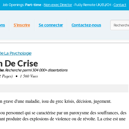
Job Openings:
Part-time
-
Non-exec Director
- Fully Remote UK/EU/CH -
Contact
ons
S'inscrire
Se connecter
Contactez-nous
De La Psychologie
 De Crise
se.
Recherche parmi 304 000+ dissertations
 Pages) • 1 560 Vues
on grave d'une maladie, issu du grec krisis, décision, jugement.
 ou personnel qui se caractérise par un paroxysme des souffrances, des
ant produire des explosions de violence ou de révolte. La crise est une