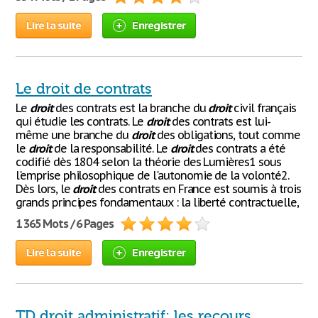
Lire la suite
Enregistrer
Le droit de contrats
Le
droit
des contrats est la branche du
droit
civil français
qui étudie les contrats. Le
droit
des contrats est lui-
même une branche du
droit
des obligations, tout comme
le
droit
de la responsabilité. Le
droit
des contrats a été
codifié dès 1804 selon la théorie des Lumières1 sous
l'emprise philosophique de l'autonomie de la volonté2.
Dès lors, le
droit
des contrats en France est soumis à trois
grands principes fondamentaux : la liberté contractuelle,
1 365 Mots / 6 Pages
Lire la suite
Enregistrer
TD droit administratif: les recours