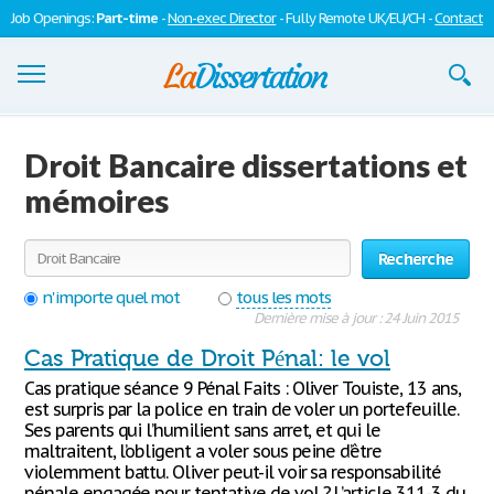
Job Openings:
Part-time
-
Non-exec Director
- Fully Remote UK/EU/CH -
Contact
Dissertations
Droit Bancaire dissertations et
S'inscrire
mémoires
Se connecter
Recherche
Contactez-nous
n'importe quel mot
tous les mots
Dernière mise à jour : 24 Juin 2015
Cas Pratique de Droit Pénal: le vol
Cas pratique séance 9 Pénal Faits : Oliver Touiste, 13 ans,
est surpris par la police en train de voler un portefeuille.
Ses parents qui l’humilient sans arret, et qui le
maltraitent, l’obligent a voler sous peine d’être
violemment battu. Oliver peut-il voir sa responsabilité
pénale engagée pour tentative de vol ? L’article 311-3 du