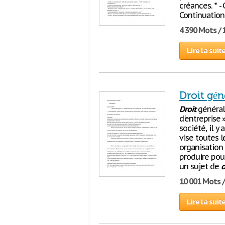
créances. * -
Continuation
4 390 Mots / 
Lire la suit
Droit gén
Droit
général
d'entreprise
société, il y
vise toutes l
organisation
produire pou
un sujet de
d
10 001 Mots 
Lire la suit