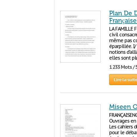
Plan De 
Français
LA FAMILLE 
civil consac
même pas con
éparpillée. I
notions d’al
elles sont pl
1 233 Mots / 
Lire la suit
Miseen O
FRANÇAISENGLI
Ouvrages en 
Les cahiers 
pour le débat