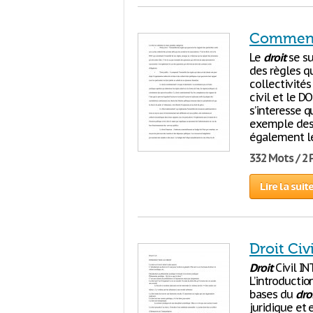
Comment 
Le
droit
se su
des règles qu
collectivités
civil et le D
s’interesse q
exemple des 
également l
332 Mots / 2
Lire la suit
Droit Civ
Droit
Civil I
L’introducti
bases du
dro
juridique et 