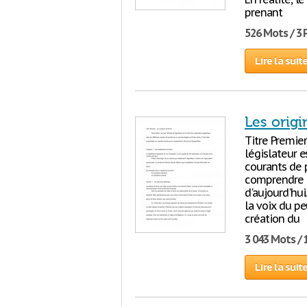
prenant
526 Mots / 3
Lire la suit
Les origi
Titre Premier
législateur e
courants de p
comprendre 
d'aujourd'hu
la voix du peu
création du
3 043 Mots / 
Lire la suit