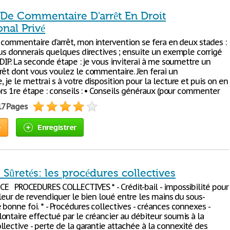
De Commentaire D'arrêt En Droit
onal Privé
 commentaire d’arrêt, mon intervention se fera en deux stades :
ous donnerais quelques directives ; ensuite un exemple corrigé
 DIP. La seconde étape : je vous inviterai à me soumettre un
rêt dont vous voulez le commentaire. J’en ferai un
je le mettrai s à votre disposition pour la lecture et puis on en
ors 1re étape : conseils : • Conseils généraux (pour commenter
17 Pages
e
Enregistrer
 Sûretés: les procédures collectives
E PROCEDURES COLLECTIVES * - Crédit-bail - impossibilité pour
lleur de revendiquer le bien loué entre les mains du sous-
bonne foi. * - Procédures collectives - créances connexes -
ontaire effectué par le créancier au débiteur soumis à la
lective - perte de la garantie attachée à la connexité des