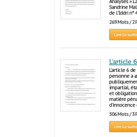
Analyses » L
Sandrine Malj
de l'Iddri n°
269 Mots / 2
Lire la suit
L'article
L’article 6 d
personne a
d
publiquement
impartial, ét
et obligation
matière pénal
d’innocence e
506 Mots / 3
Lire la suit