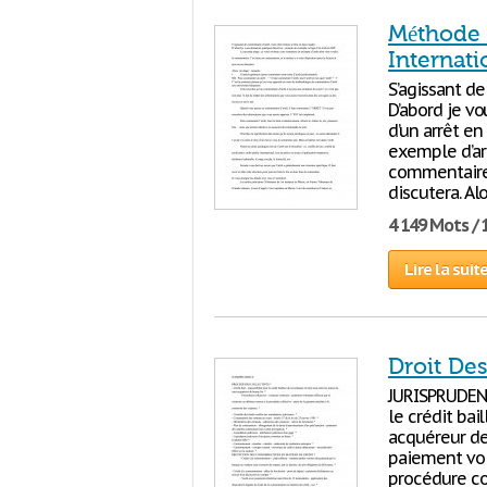
Méthode 
Internati
S’agissant de
D’abord je v
d’un arrêt en
exemple d’ar
commentaire, 
discutera. Al
4 149 Mots / 
Lire la suit
Droit Des
JURISPRUDENC
le crédit bai
acquéreur de 
paiement vol
procédure col