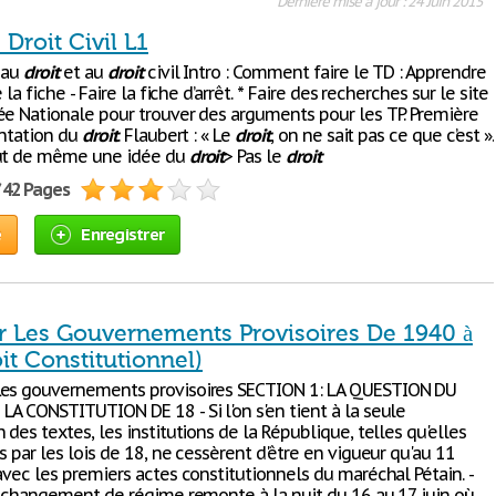
Dernière mise à jour : 24 Juin 2015
Droit Civil L1
 au
droit
et au
droit
civil Intro : Comment faire le TD : Apprendre
e la fiche - Faire la fiche d’arrêt. * Faire des recherches sur le site
ée Nationale pour trouver des arguments pour les TP. Première
entation du
droit
. Flaubert : « Le
droit
, on ne sait pas ce que c’est ».
out de même une idée du
droit
> Pas le
droit
/ 42 Pages
e
Enregistrer
r Les Gouvernements Provisoires De 1940 à
it Constitutionnel)
Les gouvernements provisoires SECTION 1: LA QUESTION DU
LA CONSTITUTION DE 18 - Si l'on s'en tient à la seule
 des textes, les institutions de la République, telles qu'elles
s par les lois de 18, ne cessèrent d'être en vigueur qu'au 11
avec les premiers actes constitutionnels du maréchal Pétain. -
le changement de régime remonte à la nuit du 16 au 17 juin où,