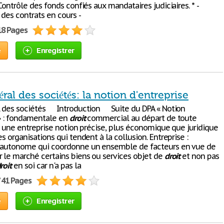
 Contrôle des fonds confiés aux mandataires judiciaires. * -
 des contrats en cours -
18 Pages
e
Enregistrer
éral des sociétés: la notion d'entreprise
 des sociétés Introduction Suite du DPA « Notion
 » : fondamentale en
droit
commercial au départ de toute
 a une entreprise notion précise, plus économique que juridique
es organisations qui tendent à la collusion. Entreprise :
 autonome qui coordonne un ensemble de facteurs en vue de
r le marché certains biens ou services objet de
droit
et non pas
roit
en soi car n'a pas la
/ 41 Pages
e
Enregistrer