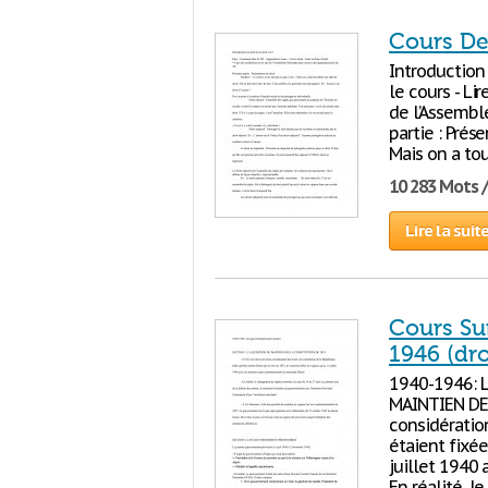
Cours De 
Introduction
le cours - Lir
de l’Assembl
partie : Prés
Mais on a t
10 283 Mots 
Lire la suit
Cours Su
1946 (dro
1940-1946: 
MAINTIEN DE 
considération
étaient fixée
juillet 1940 
En réalité, 