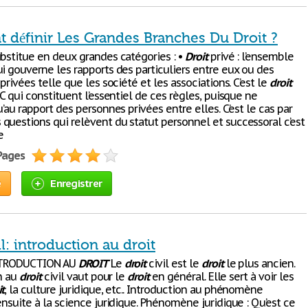
définir Les Grandes Branches Du Droit ?
bstitue en deux grandes catégories : •
Droit
privé : l’ensemble
i gouverne les rapports des particuliers entre eux ou des
 privées telle que les société et les associations. C’est le
droit
OC qui constituent l’essentiel de ces règles, puisque ne
u’au rapport des personnes privées entre elles. C’est le cas par
questions qui relèvent du statut personnel et successoral c’est
e
 Pages
e
Enregistrer
il: introduction au droit
NTRODUCTION AU
DROIT
Le
droit
civil est le
droit
le plus ancien.
on au
droit
civil vaut pour le
droit
en général. Elle sert à voir les
it
, la culture juridique, etc.. Introduction au phénomène
ensuite à la science juridique. Phénomène juridique : Qu’est ce