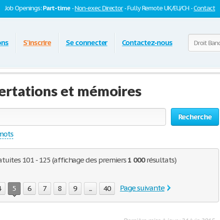
Job Openings:
Part-time
-
Non-exec Director
- Fully Remote UK/EU/CH -
Contact
ons
S'inscrire
Se connecter
Contactez-nous
sertations et mémoires
Recherche
 mots
atuites 101 - 125 (affichage des premiers
1 000
résultats)
Page suivante
4
5
6
7
8
9
...
40