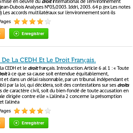
a mise en oeuvre du
droit
international de l'environnement
ean-Dubois Analyses N°03/2003. Iddri, 2003. 64 p. (ex Les notes
 4) Les accords multilatéraux sur l'environnement sont-ils
 Pages
e
Enregistrer
 6 De La CEDH Et Le Droit Français.
e la CEDH et le
droit
français. Introduction. Article 6 al 1 : « Toute
roit
à ce que sa cause soit entendue équitablement,
 et dans un délai raisonnable, par un tribunal indépendant et
abli par la loi, qui décidera, soit des contestations sur ses
droits
s de caractère civil, soit du bien-fondé de toute accusation en
e dirigée contre elle ». L’alinéa 2 concerne la présomption
t l’alinéa
 Pages
e
Enregistrer