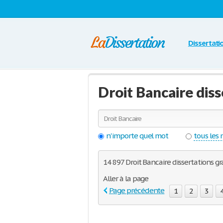
Dissertati
Droit Bancaire dis
n'importe quel mot
tous les
14 897 Droit Bancaire dissertations gr
Aller à la page
Page précédente
1
2
3