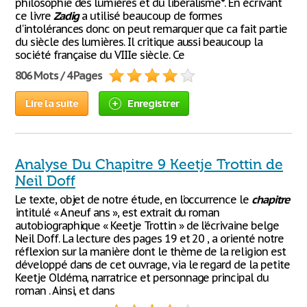
philosophie des lumières et du libéralisme*. En écrivant
ce livre
Zadig
a utilisé beaucoup de formes
d'intolérances donc on peut remarquer que ca fait partie
du siècle des lumières. Il critique aussi beaucoup la
société française du VIIIe siècle. Ce
806 Mots / 4 Pages
Lire la suite
Enregistrer
Analyse Du Chapitre 9 Keetje Trottin de
Neil Doff
Le texte, objet de notre étude, en l’occurrence le
chapitre
intitulé « A neuf ans », est extrait du roman
autobiographique « Keetje Trottin » de l’écrivaine belge
Neil Doff. La lecture des pages 19 et 20 , a orienté notre
réflexion sur la manière dont le thème de la religion est
développé dans de cet ouvrage, via le regard de la petite
Keetje Oldéma, narratrice et personnage principal du
roman . Ainsi, et dans