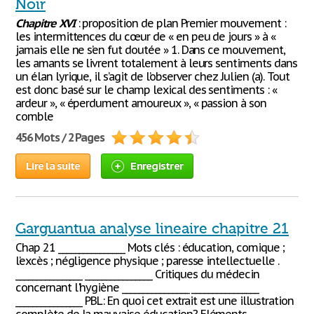
Noir
Chapitre
XVI
: proposition de plan Premier mouvement :
les intermittences du cœur de « en peu de jours » à «
jamais elle ne s’en fut doutée » 1. Dans ce mouvement,
les amants se livrent totalement à leurs sentiments dans
un élan lyrique, il s’agit de l’observer chez Julien (a). Tout
est donc basé sur le champ lexical des sentiments : «
ardeur », « éperdument amoureux », « passion à son
comble
456 Mots / 2 Pages
Lire la suite
Enregistrer
Garguantua analyse lineaire chapitre 21
Chap 21 ________________ Mots clés : éducation, comique ;
l’excès ; négligence physique ; paresse intellectuelle .
________________ ________________ Critiques du médecin
concernant l'hygiène ________________ ________________
________________ PBL: En quoi cet extrait est une illustration