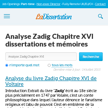
Job Openings:
Part-time
-
Non-exec Director
- Fully Remote UK/EU/CH -
Contact
Dissertations
Analyse Zadig Chapitre XVI
S'inscrire
dissertations et mémoires
Se connecter
Recherche
Contactez-nous
n'importe quel mot
tous les mots
Dernière mise à jour : 14 Juillet 2015
Analyse du livre Zadig Chapitre XVI de
Voltaire
Introduction: Extrait du livre "
Zadig
" écrit au 18e siècle
plus précisément en 1747 par Volaire, c'est un conte
philosophique dans lequel l'auteur dénonce le fanatisme
religieux et l'abu de pouvoir. C'est en emblème de la