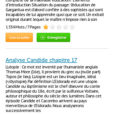
complète de la mauvaise éducation? Eléments
d'introduction Situation du passage: l'éducation de
Gargantua est d'abord confiée à des sophistes qui sont
incapables de lui apprendre quoi que ce soit. Un extrait
original durant lequel le maître n'impose rien à son
1 534 Mots / 7 Pages
Lire la suite
Enregistrer
Analyse Candide chapitre 17
L’utopie : Ce mot est inventé par l’humaniste anglais
Thomas More (16e), il provient du grec ou (nulle part)
Topos (le lieu). L’utopie est un lieu imaginaire, idéal
(=/dystopie). Par définition L’Eldorado est une utopie.
Candide ou l’optimisme est le chef d’oeuvre du conte
philosophique du 18e, écrit par le sulfureux Voltaire,
auteur et philosophe du siècle des lumières. Dans cet
épisode Candide et Cacombo arrivent au pays
merveilleux de l’Eldorado. Nous analyserons
successivement les