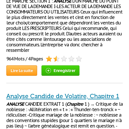
LE MARCHE SECTION 1 :
ANALYSE
D’UN MARCHE DU POINT
DE VUE DE LA DEMANDE I-LES ACTEUR DE LA DEMANDE LES
CONSOMMATEURS OU UTILISATEURS Ceux qui influencent
le plus directement les ventes et c’est en fonction de
leur choix/comportement que dépendront les ventes du
produit LES PRESCRIPTEURS Celui qui recommande, qui
conseil ou prescrit le produit. D’autres acteurs auraient ou
être cités comme l’entourage ou les associations de
consommateurs. L’entreprise va donc chercher à
ressembler
964 Mots / 4 Pages
Lire la suite
Enregistrer
Analyse Candide de Volatire, Chapitre 1
ANALYSE
CANDIDE EXTRAIT 1 (
Chapitre
1 ) → Critique de la
noblesse : -Allitération en « t » : « Thunder-ten-tronck » ~
ridiculiser. -Critique mariage de la noblesse : ~ noblesse a
des conventions stupides (pour 1 quartiers le mariage n'à
pas lieu) ~ l'arbre généalogique est remit en question. -