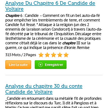
Analyse Du Chapitre 6 De Candide de
Voltaire
Chapitre
6 : Candide – Comment on fit un bel auto-da-fé
pour empêcher les tremblements de terre, et comment
Candide fut fessé. * Attaque à la religion (un des 2
ennemis de la raison selon Condorcet) à travers l'auto-da-
fé décrété par le tribunal de l'Inquisition. Décalage entre
l’esthétisme de la cérémonie et la cruauté des pratiques
comme c’était déjà le cas dans le
chapitre
III sur la
guerre, ce qui indique la présence d’ironie. Remise
315 Mots / 2 Pages
Lire la suite
Enregistrer
Analyse du chapitre 30 du conte
Candide de Voltaire
_Candide en retournant dans sa métairie fit de profondes
réflexions sur le discours du Turc. Il dit à Pangloss et à
Martin: Ce bon vieillard me paraît s'être fait un sort bien