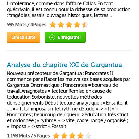
l’intolérance, comme dans l’affaire Callas. En tant
qu’écrivain, il est connu pour la richesse de sa production
: tragédies, essais, ouvrages historiques, lettres…
995 Mots / 4 Pages
Lire la suite
Enregistrer
Analyse du chapitre XXI de Gargantua
Nouveau précepteur de Gargantua : Ponocrates Il
commence par effacer les mauvaises bases acquises par
Gargantua Onomastique : Ponocrates = bourreau de
travail Anagnostes = lecteur Remise en cause de
l’éducation Sorboniste, nouvelles méthodes
d’enseignements Début lecture analytique : « Ensuite, il
….. » « Il lui imposa un tel rythme d’étude » -> « Il » =
Ponocrates ; beaucoup de rigueur ->éducation très strict
et ordonnée ; « rythme » -> vite, cadre, rangé / organisé ;
« imposa » -> strict « Passait
1 198 Mots / 5 Pages