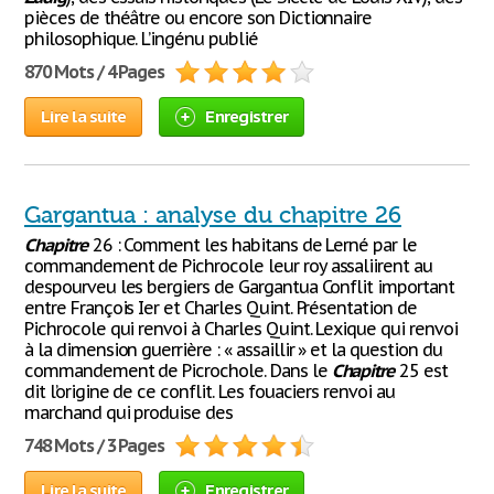
pièces de théâtre ou encore son Dictionnaire
philosophique. L’ingénu publié
870 Mots / 4 Pages
Lire la suite
Enregistrer
Gargantua : analyse du chapitre 26
Chapitre
26 : Comment les habitans de Lerné par le
commandement de Pichrocole leur roy assaliirent au
despourveu les bergiers de Gargantua Conflit important
entre François Ier et Charles Quint. Présentation de
Pichrocole qui renvoi à Charles Quint. Lexique qui renvoi
à la dimension guerrière : « assaillir » et la question du
commandement de Picrochole. Dans le
Chapitre
25 est
dit l’origine de ce conflit. Les fouaciers renvoi au
marchand qui produise des
748 Mots / 3 Pages
Lire la suite
Enregistrer