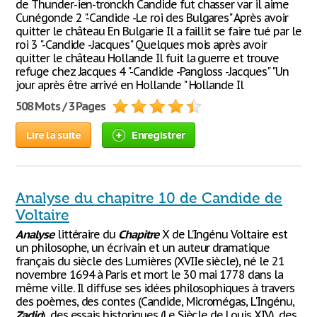
de Thunder-ien-tronckh Candide fut chasser var il aime
Cunégonde 2 "-Candide -Le roi des Bulgares" Après avoir
quitter le château En Bulgarie Il a faillit se faire tué par le
roi 3 "-Candide -Jacques" Quelques mois après avoir
quitter le château Hollande Il fuit la guerre et trouve
refuge chez Jacques 4 "-Candide -Pangloss -Jacques" "Un
jour après être arrivé en Hollande " Hollande Il
508 Mots / 3 Pages
Lire la suite
Enregistrer
Analyse du chapitre 10 de Candide de
Voltaire
Analyse
littéraire du
Chapitre
X de L’Ingénu Voltaire est
un philosophe, un écrivain et un auteur dramatique
français du siècle des Lumières (XVIIe siècle), né le 21
novembre 1694 à Paris et mort le 30 mai 1778 dans la
même ville. Il diffuse ses idées philosophiques à travers
des poèmes, des contes (Candide, Micromégas, L'Ingénu,
Zadig
), des essais historiques (Le Siècle de Louis XIV), des