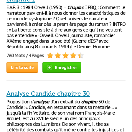
E.A.F. 3 : 1984 Orwell (1950) –
Chapitre
I PBQ : Comment le
narrateur parvient-il à nous donner les caractéristiques de
ce monde dystopique ? Quel univers le narrateur
parvient-il à créer dès la première page du roman ? INTRO
: « La liberté consiste à dire aux gens ce qu’il ne veulent
pas entendre » -Orwell. Orwell journaliste, romancier
XXème engagé dans la société (Guerre d’ESP avec
Républicains) Ø courants 1984 (Le Dernier Homme
760 Mots / 4 Pages
Lire la suite
Enregistrer
Analyse Candide chapitre 30
Proposition d’
analyse
d’un extrait du
chapitre
30 de
Candide: « Candide, en retournant dans sa métairie… »
jusqu’à la fin Voltaire, de son vrai nom François-Marie
Arouet, est au XVIIIe siècle un des principaux
philosophes des Lumières. De son vivant, il tire sa
célébrité des combats qu’il mène contre les injustices et