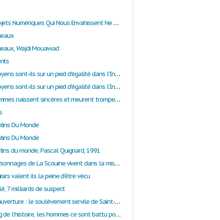
Tous Ces Objets Numériques Qui Nous Envahissent Ne Modifient- Ils Pas Notre Vision Du Monde ?
seaux
seaux, Wajdi Mouawad
ents
Tous les citoyens sont-ils sur un pied d'égalité dans l'Inde moderne? (document en anglais)
Tous les citoyens sont-ils sur un pied d'égalité dans l'Inde moderne?(document en anglais)
Tous les hommes naissent sincères et meurent trompeurs
s
atins Du Monde
atins Du Monde
tins du monde, Pascal Quignard, 1991
Tous les personnages de La Scouine vivent dans la misère. Est-ce la faute de la nature ou d’eux-mêmes ?
isirs valent ils la peine d'être vécu
lé, 7 milliards de suspect
Toussaint Louverture : le soulèvement servile de Saint-Domingue
Tout au long de l’histoire, les hommes ce sont battu pour avoir leur liberté alors pourquoi y renoncer quand nous l’atteignons ?