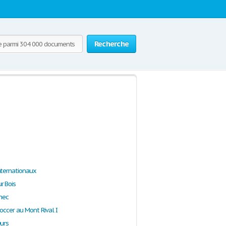
Recherche
nternationaux
r Bois
chec
occer au Mont Rival I
eurs