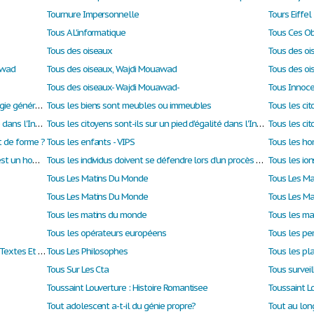
Tournure Impersonnelle
Tours Eiffel
Tous A L'informatique
Tous des oiseaux
Tous des oi
awad
Tous des oiseaux, Wajdi Mouawad
Tous des oi
Tous des oiseaux- Wajdi Mouawad-
Tous Innoc
Tous les auteurs et leurs concepts en sociologie générale
Tous les biens sont meubles ou immeubles
Tous les citoyens sont-ils sur un pied d'égalité dans l'Inde moderne? (document en anglais)
Tous les citoyens sont-ils sur un pied d'égalité dans l'Inde moderne? (document en anglais)
t de forme ?
Tous les enfants - VIPS
Tous les hommes sont mortels hors Socrate est un homme donc Socrate est mortel
Tous les individus doivent se défendre lors d’un procès en faisant valoir leurs arguments devant un juge . Est-ce un principe applicable à tous les procès en France ou seulement quelques-uns?
Tous les ion
Tous Les Matins Du Monde
Tous Les M
Tous Les Matins Du Monde
Tous Les M
Tous les matins du monde
Tous les ma
Tous les opérateurs européens
Tous Les Personnages Mis En Scène Dans Les Textes Et Dans L'extrait De Film Vous Semblent-ils Pouvoir être définis Comme Des héros ?
Tous Les Philosophes
Tous les pla
Tous Sur Les Cta
Tous surveil
Toussaint Louverture : Histoire Romantisee
Tout adolescent a-t-il du génie propre?