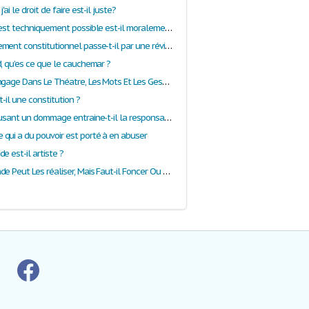
'ai le droit de faire est-il juste?
Tout ce qui est techniquement possible est-il moralement souhaitable ?
Tout changement constitutionnel passe-t-il par une révision de la Constitution ?
d, qu’es ce que le cauchemar ?
Tout Est Langage Dans Le Théatre, Les Mots Et Les Gestes, Les Objets. Il N'y A Pas Que La Parole. Ionesco
t-il une constitution ?
Tout fait causant un dommage entraine-t-il la responsabilité de son auteur ?
qui a du pouvoir est porté à en abuser
e est-il artiste ?
Tout Le Monde Peut Les réaliser, Mais Faut-il Foncer Ou Au Contraire Avoir Peur De Ses rêves ?