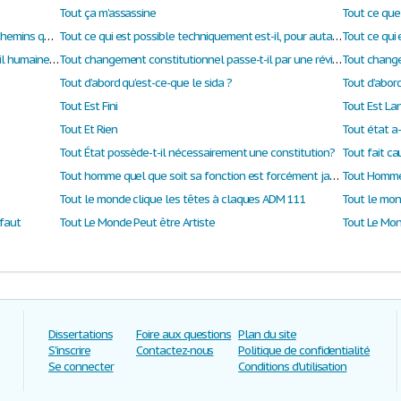
Tout ça m’assassine
Tout ce que j
Tout ce qui dégrade la culture raccourcit les chemins qui mènent à la servitude.
Tout ce qui est possible techniquement est-il, pour autant, légitime?
Tout ce qui est techniquement réalisable est-il humainement souhaitable?
Tout changement constitutionnel passe-t-il par une révision de la Constitution ?
Tout d’abord qu’est-ce-que le sida ?
Tout d’abor
Tout Est Fini
Tout Et Rien
Tout état a-
Tout État possède-t-il nécessairement une constitution?
Tout homme quel que soit sa fonction est forcément jaloux de sa liberté mais qu’est-ce que la liberté ?
Tout Homme 
Tout le monde clique les têtes à claques ADM 111
Tout le mond
 faut
Tout Le Monde Peut être Artiste
Dissertations
Foire aux questions
Plan du site
S'inscrire
Contactez-nous
Politique de confidentialité
Se connecter
Conditions d'utilisation