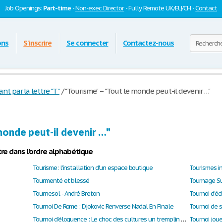
Job Openings:
Part-time
-
Non-exec Director
- Fully Remote UK/EU/CH -
Contact
ons
S'inscrire
Se connecter
Contactez-nous
 par la lettre "T"
/
"Tourisme." – "Tout le monde peut-il devenir …"
monde peut-il devenir …"
re dans l'ordre alphabétique
Tourisme: l'installation d'un espace boutique
Tourismes i
Tourmenté et blessé
Tournage Su
Tournesol - André Breton
Tournoi d'é
Tournoi De Rome : Djokovic Renverse Nadal En Finale
Tournoi de s
Tournoi d’éloquence : Le choc des cultures un tremplin pour l'avenir
Tournoi jou