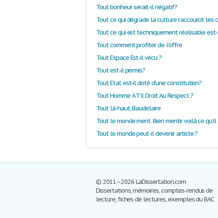
Tout bonheur serait-il négatif?
Tout comment profiter de l’offre
Tout Espace Est-il vécu ?
Tout est-il permis?
Tout Etat est-il doté d'une constitution?
Tout Homme A T'il Droit Au Respect ?
Tout là-haut, Baudelaire
Tout le monde ment. Bien mentir voilà ce qu’il
Tout le monde peut-il devenir artiste ?
© 2011–2026 LaDissertation.com
Dissertations, mémoires, comptes-rendus de
lecture, fiches de lectures, exemples du BAC