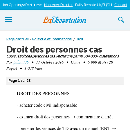
Job Openings:
Part-time
-
Non-exec Director
- Fully Remote UK/EU/CH -
Contact
Dissertations
Page d'accueil
/
Politique et International
/
Droit
Droit des personnes cas
S'inscrire
Cours
: Droit des personnes cas.
Recherche parmi 304 000+ dissertations
Par
Se connecter
jmbnat35
• 11 Octobre 2016 • Cours • 6 999 Mots (28
Pages) • 1 038 Vues
Contactez-nous
Page 1 sur 28
DROIT DES PERSONNES
- acheter code civil indispensable
- examen droit des personnes → commentaire d'arrêt
- préparer les séances de TD avec un manuel (ENT →