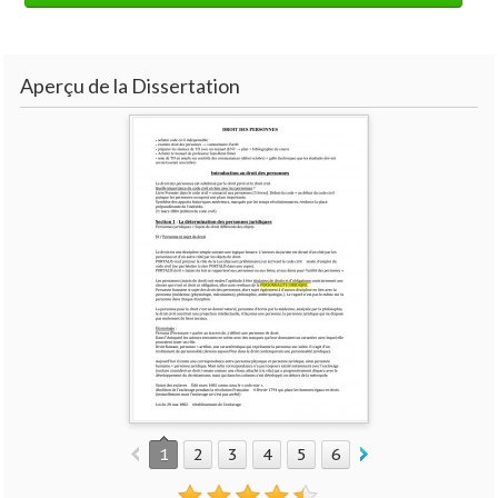
Aperçu de la Dissertation
1
2
3
4
5
6
7
8
9
10