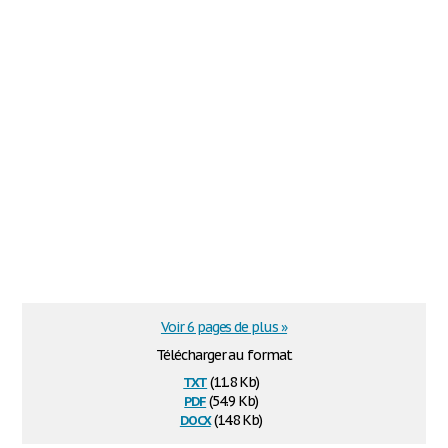
Voir 6 pages de plus »
Télécharger au format
txt
(11.8 Kb)
pdf
(54.9 Kb)
docx
(14.8 Kb)