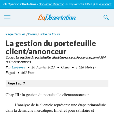
Job Openings:
Part-time
-
Non-exec Director
- Fully Remote UK/EU/CH -
Contact
Dissertations
Page d'accueil
/
Divers
/
Fiche de Cours
La gestion du portefeuille
S'inscrire
client/annonceur
Se connecter
Cours
: La gestion du portefeuille client/annonceur.
Recherche parmi 304
000+ dissertations
Contactez-nous
Par
EarForce
• 20 Janvier 2023 • Cours • 1 626 Mots (7
Pages) • 605 Vues
Page 1 sur 7
Chap III : la gestion du portefeuille client/annonceur
L’analyse de la clientèle représente une étape primordiale
dans la démarche mercatique. En effet pour satisfaire et