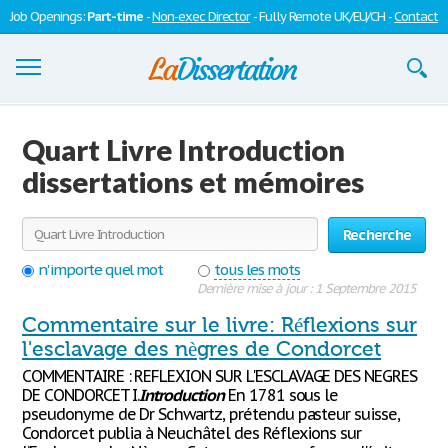
Job Openings:
Part-time
-
Non-exec Director
- Fully Remote UK/EU/CH -
Contact
Dissertations
Quart Livre Introduction
S'inscrire
dissertations et mémoires
Se connecter
Recherche
Contactez-nous
n'importe quel mot
tous les mots
Dernière mise à jour : 1 Septembre 2015
Commentaire sur le livre: Réflexions sur
l'esclavage des nègres de Condorcet
COMMENTAIRE : REFLEXION SUR L'ESCLAVAGE DES NEGRES
DE CONDORCET I.
Introduction
En 1781 sous le
pseudonyme de Dr Schwartz, prétendu pasteur suisse,
Condorcet publia à Neuchâtel des Réflexions sur