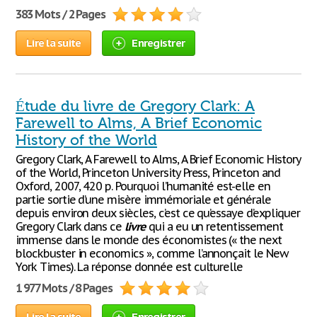
383 Mots / 2 Pages
Lire la suite
Enregistrer
Étude du livre de Gregory Clark: A
Farewell to Alms, A Brief Economic
History of the World
Gregory Clark, A Farewell to Alms, A Brief Economic History
of the World, Princeton University Press, Princeton and
Oxford, 2007, 420 p. Pourquoi l’humanité est-elle en
partie sortie d’une misère immémoriale et générale
depuis environ deux siècles, c’est ce qu’essaye d’expliquer
Gregory Clark dans ce
livre
qui a eu un retentissement
immense dans le monde des économistes (« the next
blockbuster in economics », comme l’annonçait le New
York Times). La réponse donnée est culturelle
1 977 Mots / 8 Pages
Lire la suite
Enregistrer