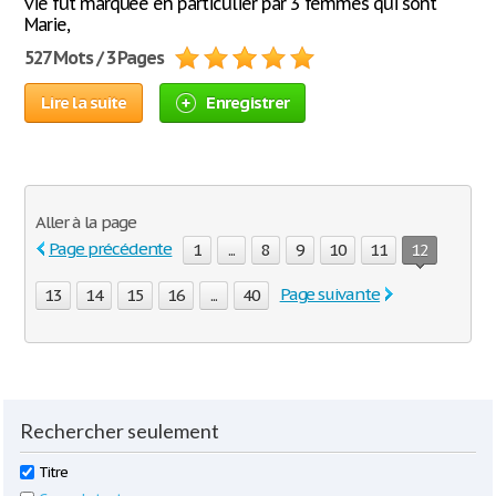
vie fut marquée en particulier par 3 femmes qui sont
Marie,
527 Mots / 3 Pages
Lire la suite
Enregistrer
Aller à la page
Page précédente
1
...
8
9
10
11
12
Page suivante
13
14
15
16
...
40
Rechercher seulement
Titre