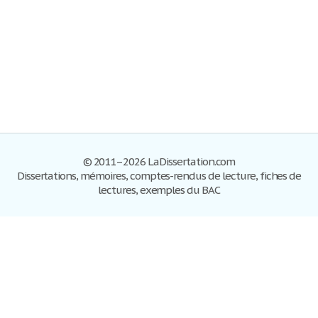
© 2011–2026 LaDissertation.com
Dissertations, mémoires, comptes-rendus de lecture, fiches de
lectures, exemples du BAC
Dissertations
S'inscrire
Se connecter
Foire aux questions