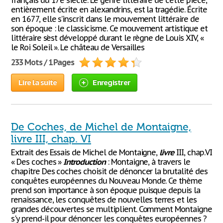
français du 17e siècle. Le genre littéraire de cette pièce,
entièrement écrite en alexandrins, est la tragédie. Écrite
en 1677, elle s’inscrit dans le mouvement littéraire de
son époque : le classicisme. Ce mouvement artistique et
littéraire s’est développé durant le règne de Louis XIV, «
le Roi Soleil ». Le château de Versailles
233 Mots / 1 Pages
Lire la suite
Enregistrer
De Coches, de Michel de Montaigne,
livre III, chap. VI
Extrait des Essais de Michel de Montaigne,
livre
III, chap.VI
« Des coches »
Introduction
: Montaigne, à travers le
chapitre Des coches choisit de dénoncer la brutalité des
conquêtes européennes du Nouveau Monde. Ce thème
prend son importance à son époque puisque depuis la
renaissance, les conquêtes de nouvelles terres et les
grandes découvertes se multiplient. Comment Montaigne
s'y prend-il pour dénoncer les conquêtes européennes ?