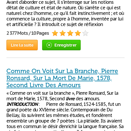
Avant d’aborder ce sujet, il s’interroge sur les notions
d’état de culture et état de nature. Où s’arrête ce qui est
naturel chez l’homme, ce qu’il fait instinctivement ; et où
commence la culture, propre à l’homme, inventée par lui
et artificielle ? Il introduit ce sujet de réflexion
2 377 Mots / 10 Pages
Lire la suite
Enregistrer
Comme On Voit Sur La Branche, Pierre
Ronsard, Sur La Mort De Marie, 1578,
Second Livre Des Amours
« Comme on voit sur la branche », Pierre Ronsard, Sur la
mort de Marie, 1578, Second
livre
des amours.
INTRODUCTION
: Pierre de Ronsard, 1524-1585, fut un
grand poète du XVIème siècle. Contemporain de Du
Bellay, ils suivirent les mêmes études, et fondèrent
ensemble un groupe de 7 poètes : La pléiade. Ils avaient
tous en commun le désir d’enrichir la langue française. Sa