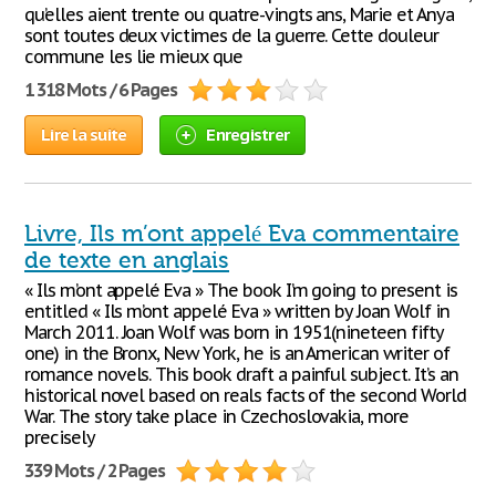
qu’elles aient trente ou quatre-vingts ans, Marie et Anya
sont toutes deux victimes de la guerre. Cette douleur
commune les lie mieux que
1 318 Mots / 6 Pages
Lire la suite
Enregistrer
Livre, Ils m’ont appelé Eva commentaire
de texte en anglais
« Ils m’ont appelé Eva » The book I’m going to present is
entitled « Ils m’ont appelé Eva » written by Joan Wolf in
March 2011. Joan Wolf was born in 1951(nineteen fifty
one) in the Bronx, New York, he is an American writer of
romance novels. This book draft a painful subject. It’s an
historical novel based on reals facts of the second World
War. The story take place in Czechoslovakia, more
precisely
339 Mots / 2 Pages